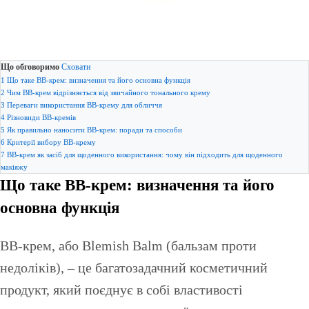
Що обговоримо
Сховати
1
Що таке BB-крем: визначення та його основна функція
2
Чим BB-крем відрізняється від звичайного тонального крему
3
Переваги використання BB-крему для обличчя
4
Різновиди BB-кремів
5
Як правильно наносити BB-крем: поради та способи
6
Критерії вибору BB-крему
7
BB-крем як засіб для щоденного використання: чому він підходить для щоденного
макіяжу
Що таке BB-крем: визначення та його
основна функція
BB-крем, або Blemish Balm (бальзам проти
недоліків), – це багатозадачний косметичний
продукт, який поєднує в собі властивості