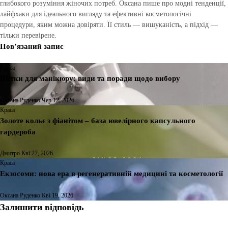
глибокого розуміння жіночих потреб. Оксана пише про модні тенденції,
лайфхаки для ідеального вигляду та ефективні косметологічні
процедури, яким можна довіряти. Її стиль — вишуканість, а підхід —
тільки перевірене.
Пов’язаний запис
Краса
Щітки для манікюру: види та поради щодо вибору
Оксана Руденко
Чер 12, 2026
Краса
Золоте кольє з фіанітом – база ювелірного капсульного
гардероба
Дмитро
Кві 27, 2026
Краса
Екзосоми: нова ера в регенеративній медицині та косметології
Оксана Руденко
Кві 19, 2026
Залишити відповідь