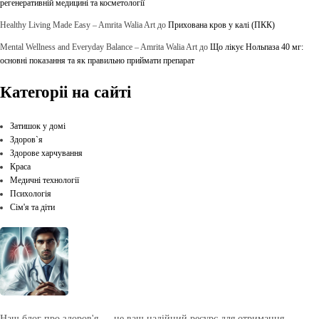
регенеративній медицині та косметології
Healthy Living Made Easy – Amrita Walia Art
до
Прихована кров у калі (ПКК)
Mental Wellness and Everyday Balance – Amrita Walia Art
до
Що лікує Нольпаза 40 мг:
основні показання та як правильно приймати препарат
Категоріі на сайті
Затишок у домі
Здоров`я
Здорове харчування
Краса
Медичні технології
Психологія
Сім'я та діти
Наш блог про здоров'я — це ваш надійний ресурс для отримання