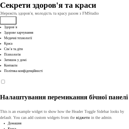
Перейти
Секрети здоров'я та краси
до
вмісту
Збережіть здоров'я, молодість та красу разом з FMStudio
Здоров`я
Здорове харчування
Медичні технології
Краса
Сім’я та діти
Психологія
Затишок у домі
Контакти
Політика конфіденційності
Налаштування перемикання бічної панелі
This is an example widget to show how the Header Toggle Sidebar looks by
default. You can add custom widgets from the
віджети
in the admin.
Домашня
Краса