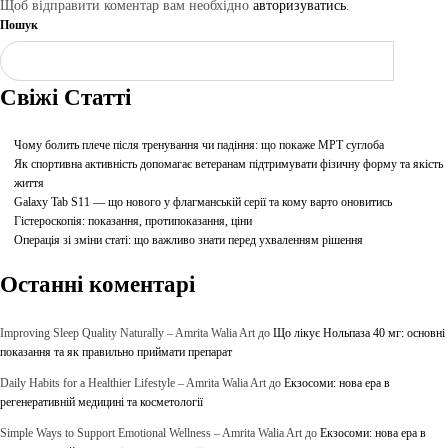
Щоб відправити коментар вам необхідно
авторизуватись
.
Пошук
Шукати
Свіжі Статті
Чому болить плече після тренування чи падіння: що покаже МРТ суглоба
Як спортивна активність допомагає ветеранам підтримувати фізичну форму та якість
життя
Galaxy Tab S11 — що нового у флагманській серії та кому варто оновитись
Гістероскопія: показання, протипоказання, ціни
Операція зі зміни статі: що важливо знати перед ухваленням рішення
Останні коментарі
Improving Sleep Quality Naturally – Amrita Walia Art
до
Що лікує Нольпаза 40 мг: основні
показання та як правильно приймати препарат
Daily Habits for a Healthier Lifestyle – Amrita Walia Art
до
Екзосоми: нова ера в
регенеративній медицині та косметології
Simple Ways to Support Emotional Wellness – Amrita Walia Art
до
Екзосоми: нова ера в