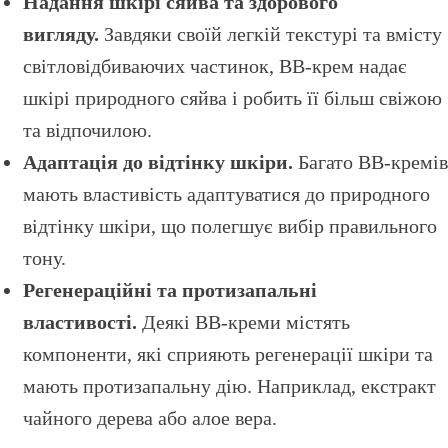
Надання шкірі сяйва та здорового
вигляду.
Завдяки своїй легкій текстурі та вмісту
світловідбиваючих частинок, BB-крем надає
шкірі природного сяйва і робить її більш свіжою
та відпочилою.
Адаптація до відтінку шкіри.
Багато BB-кремів
мають властивість адаптуватися до природного
відтінку шкіри, що полегшує вибір правильного
тону.
Регенераційні та протизапальні
властивості.
Деякі BB-креми містять
компоненти, які сприяють регенерації шкіри та
мають протизапальну дію. Наприклад, екстракт
чайного дерева або алое вера.