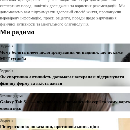
експертних порад, новітніх досліджень та корисних рекомендацій. Ми
допомагаємо вам підтримувати здоровий спосіб життя, пропонуючи
перевірену інформацію, прості рецепти, поради щодо харчування,
фізичної активності та ментального благополуччя.
Ми радимо
Здоров`я
Чому болить плече після тренування чи падіння: що покаже
МРТ суглоба
Здоров`я
Як спортивна активність допомагає ветеранам підтримувати
фізичну форму та якість життя
Затишок у домі
Galaxy Tab S11 — що нового у флагманській серії та кому варто
оновитись
Здоров`я
Гістероскопія: показання, протипоказання, ціни