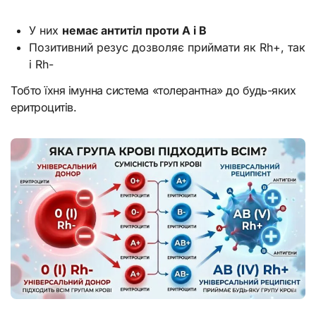
У них
немає антитіл проти A і B
Позитивний резус дозволяє приймати як Rh+, так
і Rh-
Тобто їхня імунна система «толерантна» до будь-яких
еритроцитів.