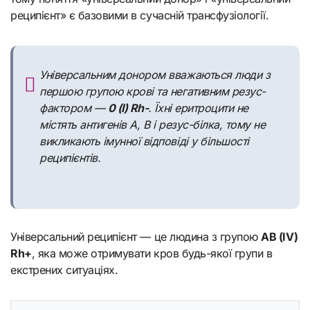
реципієнт» є базовими в сучасній трансфузіології.
Універсальним донором вважаються люди з
першою групою крові та негативним резус-
фактором —
0 (I) Rh-
. Їхні еритроцити не
містять антигенів A, B і резус-білка, тому не
викликають імунної відповіді у більшості
реципієнтів.
Універсальний реципієнт — це людина з групою
AB (IV)
Rh+
, яка може отримувати кров будь-якої групи в
екстрених ситуаціях.