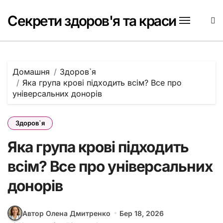
Перейти
до
Секрети здоров'я та краси
вмісту
Домашня
Здоров`я
Яка група крові підходить всім? Все про
універсальних донорів
Здоров`я
Яка група крові підходить
всім? Все про універсальних
донорів
Автор Олена Дмитренко
Бер 18, 2026