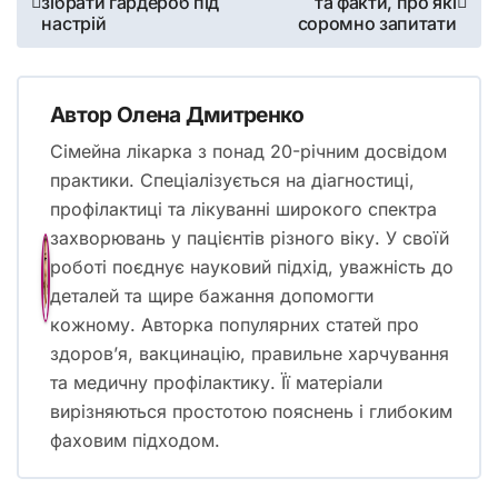
зібрати гардероб під
та факти, про які
записів
настрій
соромно запитати
Автор
Олена Дмитренко
Сімейна лікарка з понад 20-річним досвідом
практики. Спеціалізується на діагностиці,
профілактиці та лікуванні широкого спектра
захворювань у пацієнтів різного віку. У своїй
роботі поєднує науковий підхід, уважність до
деталей та щире бажання допомогти
кожному. Авторка популярних статей про
здоров’я, вакцинацію, правильне харчування
та медичну профілактику. Її матеріали
вирізняються простотою пояснень і глибоким
фаховим підходом.