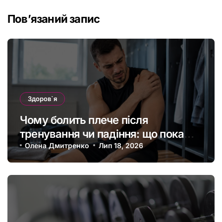
Пов’язаний запис
Здоров`я
Чому болить плече після
тренування чи падіння: що покаже
МРТ суглоба
Олена Дмитренко
Лип 18, 2026