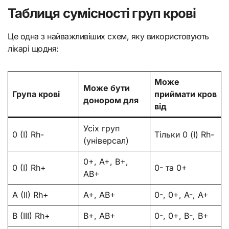
Таблиця сумісності груп крові
Це одна з найважливіших схем, яку використовують
лікарі щодня:
Може
Може бути
Група крові
приймати кров
донором для
від
Усіх груп
0 (I) Rh-
Тільки 0 (I) Rh-
(універсал)
0+, A+, B+,
0 (I) Rh+
0- та 0+
AB+
A (II) Rh+
A+, AB+
0-, 0+, A-, A+
B (III) Rh+
B+, AB+
0-, 0+, B-, B+