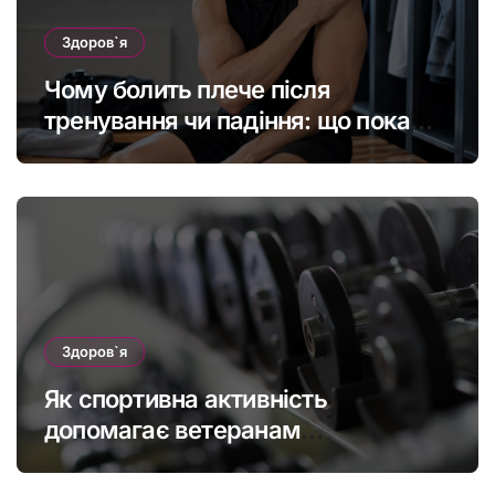
Здоров`я
Чому болить плече після
тренування чи падіння: що покаже
МРТ суглоба
Здоров`я
Як спортивна активність
допомагає ветеранам
підтримувати фізичну форму та
якість життя