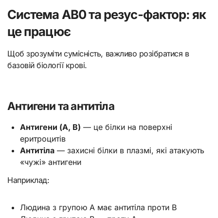
Система AB0 та резус-фактор: як
це працює
Щоб зрозуміти сумісність, важливо розібратися в
базовій біології крові.
Антигени та антитіла
Антигени (A, B)
— це білки на поверхні
еритроцитів
Антитіла
— захисні білки в плазмі, які атакують
«чужі» антигени
Наприклад:
Людина з групою A має антитіла проти B