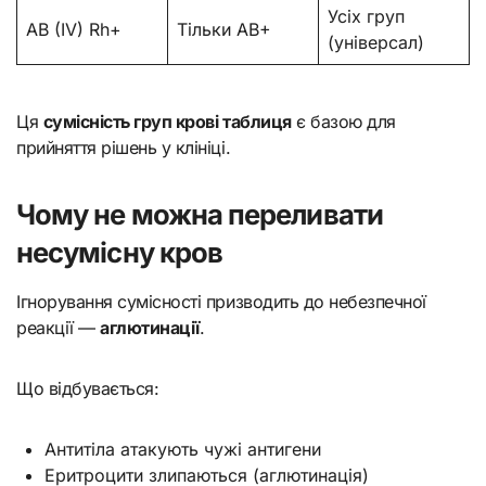
Усіх груп
AB (IV) Rh+
Тільки AB+
(універсал)
Ця
сумісність груп крові таблиця
є базою для
прийняття рішень у клініці.
Чому не можна переливати
несумісну кров
Ігнорування сумісності призводить до небезпечної
реакції —
аглютинації
.
Що відбувається:
Антитіла атакують чужі антигени
Еритроцити злипаються (аглютинація)