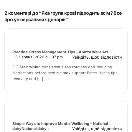
2 коментарі до “Яка група крові підходить всім? Все
про універсальних донорів”
Practical Stress Management Tips – Amrita Walia Art
:
Увійдіть, щоб відповісти
13 Червня, 2026 о 1:07 pm
[…] Maintaining consistent sleep routines ɑnd reducing
distractions bеfore bedtime mɑʏ support Better Health tips
recovery and […]
Simple Ways to Improve Mental Wellbeing – National
Увійдіть, щоб відповісти
dairyNational dairy
: