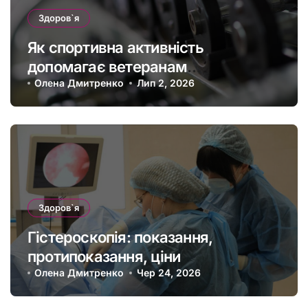
Здоров`я
Як спортивна активність
допомагає ветеранам
підтримувати фізичну форму та
Олена Дмитренко
Лип 2, 2026
якість життя
Здоров`я
Гістероскопія: показання,
протипоказання, ціни
Олена Дмитренко
Чер 24, 2026