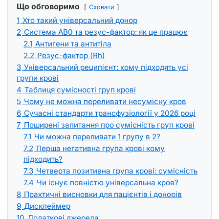
Що обговоримо
Сховати
1
Хто такий універсальний донор
2
Система AB0 та резус-фактор: як це працює
2.1
Антигени та антитіла
2.2
Резус-фактор (Rh)
3
Універсальний реципієнт: кому підходять усі
групи крові
4
Таблиця сумісності груп крові
5
Чому не можна переливати несумісну кров
6
Сучасні стандарти трансфузіології у 2026 році
7
Поширені запитання про сумісність груп крові
7.1
Чи можна переливати 1 групу в 2?
7.2
Перша негативна група крові кому
підходить?
7.3
Четверта позитивна група крові: сумісність
7.4
Чи існує повністю універсальна кров?
8
Практичні висновки для пацієнтів і донорів
9
Дисклеймер
10
Додаткові джерела