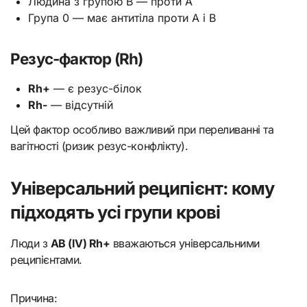
Людина з групою B — проти A
Група 0 — має антитіла проти A і B
Резус-фактор (Rh)
Rh+
— є резус-білок
Rh-
— відсутній
Цей фактор особливо важливий при переливанні та
вагітності (ризик резус-конфлікту).
Універсальний реципієнт: кому
підходять усі групи крові
Люди з
AB (IV) Rh+
вважаються універсальними
реципієнтами.
Причина: