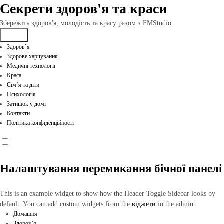
Перейти
Секрети здоров'я та краси
до
вмісту
Збережіть здоров'я, молодість та красу разом з FMStudio
Здоров`я
Здорове харчування
Медичні технології
Краса
Сім’я та діти
Психологія
Затишок у домі
Контакти
Політика конфіденційності
Налаштування перемикання бічної панелі
This is an example widget to show how the Header Toggle Sidebar looks by
default. You can add custom widgets from the
віджети
in the admin.
Домашня
Здоров`я