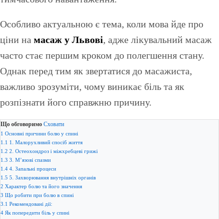
Особливо актуальною є тема, коли мова йде про
ціни на
масаж у Львові
, адже лікувальний масаж
часто стає першим кроком до полегшення стану.
Однак перед тим як звертатися до масажиста,
важливо зрозуміти, чому виникає біль та як
розпізнати його справжню причину.
Що обговоримо
Сховати
1
Основні причини болю у спині
1.1
1. Малорухливий спосіб життя
1.2
2. Остеохондроз і міжхребцеві грижі
1.3
3. М’язові спазми
1.4
4. Запальні процеси
1.5
5. Захворювання внутрішніх органів
2
Характер болю та його значення
3
Що робити при болю в спині
3.1
Рекомендовані дії:
4
Як попередити біль у спині