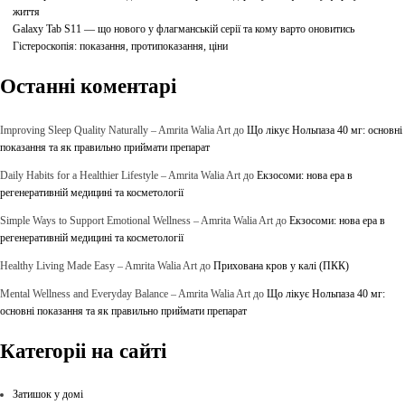
життя
Galaxy Tab S11 — що нового у флагманській серії та кому варто оновитись
Гістероскопія: показання, протипоказання, ціни
Останні коментарі
Improving Sleep Quality Naturally – Amrita Walia Art
до
Що лікує Нольпаза 40 мг: основні
показання та як правильно приймати препарат
Daily Habits for a Healthier Lifestyle – Amrita Walia Art
до
Екзосоми: нова ера в
регенеративній медицині та косметології
Simple Ways to Support Emotional Wellness – Amrita Walia Art
до
Екзосоми: нова ера в
регенеративній медицині та косметології
Healthy Living Made Easy – Amrita Walia Art
до
Прихована кров у калі (ПКК)
Mental Wellness and Everyday Balance – Amrita Walia Art
до
Що лікує Нольпаза 40 мг:
основні показання та як правильно приймати препарат
Категоріі на сайті
Затишок у домі