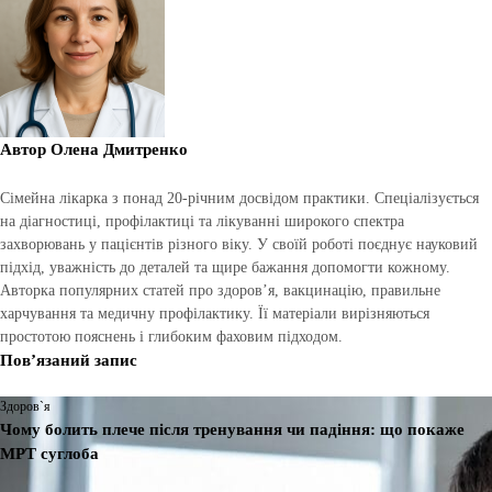
Автор
Олена Дмитренко
Сімейна лікарка з понад 20-річним досвідом практики. Спеціалізується
на діагностиці, профілактиці та лікуванні широкого спектра
захворювань у пацієнтів різного віку. У своїй роботі поєднує науковий
підхід, уважність до деталей та щире бажання допомогти кожному.
Авторка популярних статей про здоров’я, вакцинацію, правильне
харчування та медичну профілактику. Її матеріали вирізняються
простотою пояснень і глибоким фаховим підходом.
Пов’язаний запис
Здоров`я
Чому болить плече після тренування чи падіння: що покаже
МРТ суглоба