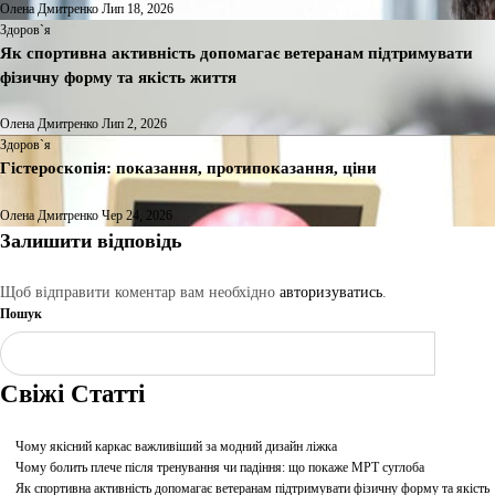
Олена Дмитренко
Лип 18, 2026
Здоров`я
Як спортивна активність допомагає ветеранам підтримувати
фізичну форму та якість життя
Олена Дмитренко
Лип 2, 2026
Здоров`я
Гістероскопія: показання, протипоказання, ціни
Олена Дмитренко
Чер 24, 2026
Залишити відповідь
Щоб відправити коментар вам необхідно
авторизуватись
.
Пошук
Шукати
Свіжі Статті
Чому якісний каркас важливіший за модний дизайн ліжка
Чому болить плече після тренування чи падіння: що покаже МРТ суглоба
Як спортивна активність допомагає ветеранам підтримувати фізичну форму та якість