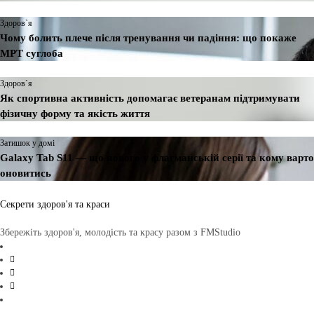
Здоров`я
Чому болить плече після тренування чи падіння: що покаже
МРТ суглоба
Здоров`я
Як спортивна активність допомагає ветеранам підтримувати
фізичну форму та якість життя
Затишок у домі
Galaxy Tab S11 — що нового у флагманській серії та кому варто
оновитись
Секрети здоров'я та краси
Збережіть здоров'я, молодість та красу разом з FMStudio