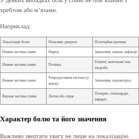
У деяких випадках біль у спині не пов’язаний з
хребтом або м’язами.
Наприклад:
Локалізація болю
Можливе джерело
Потенційна причина
Нижня частина спини
Нирки
Запалення, камені, інфекції
Гепатит, жовчокам’яна
Нижня частина спини
Печінка
хвороба
Репродуктивна система (у
Нижня частина спини
Запалення, ендометріоз
жінок)
Плеврит, стенокардія,
Верхня частина спини
Легені або серце
інфаркт
Характер болю та його значення
Важливо звертати увагу не лише на локалізацію