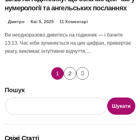
нумерології та ангельських посланнях
Дмитро
Кві 5, 2025
11 Коментарі
Ви неодноразово дивитесь на годинник — і бачите
13:13. Час ніби зупиняється на цих цифрах, привертає
увагу, викликає інтуїтивне відчуття,…
Пагінація
1
2
записів
Пошук
Шукати
Свіжі Статті