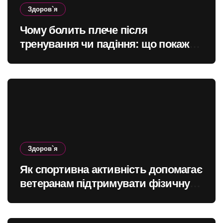
Здоров`я
Чому болить плече після
тренування чи падіння: що покаже
МРТ суглоба
Здоров`я
Як спортивна активність допомагає
ветеранам підтримувати фізичну
форму та якість життя