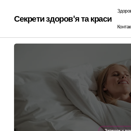
Перейти
до
Здоро
вмісту
Секрети здоров'я та краси
Контак
Затишок у до