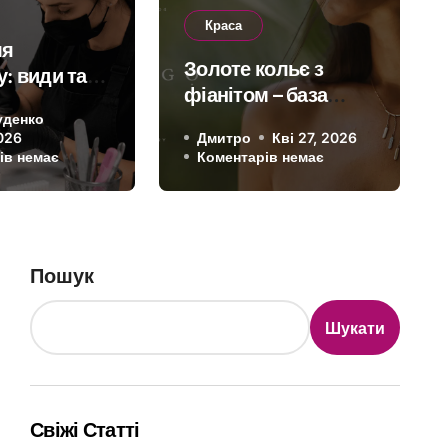
Краса
болить плече після трен
ля
Золоте кольє з
: види та
адіння: що покаже МРТ су
фіанітом – база
щодо
ювелірного
уденко
026
Дмитро
Кві 27, 2026
капсульного
ів немає
Олена Дмитренко
Лип 18, 2026
Коментарів немає
Коментарів немає
гардероба
Пошук
Шукати
Свіжі Статті