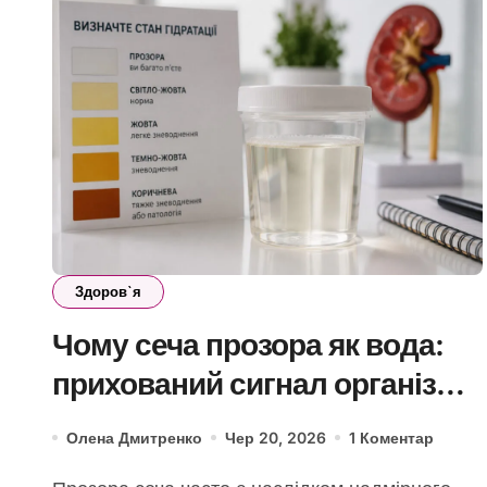
Здоров`я
Чому сеча прозора як вода:
прихований сигнал організму,
який не варто ігнорувати
Олена Дмитренко
Чер 20, 2026
1 Коментар