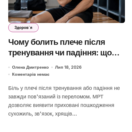
Здоров`я
Чому болить плече після
тренування чи падіння: що
покаже МРТ суглоба
Олена Дмитренко
Лип 18, 2026
Коментарів немає
Біль у плечі після тренування або падіння не
завжди пов'язаний із переломом. МРТ
дозволяє виявити приховані пошкодження
сухожиль, зв'язок, хрящів…