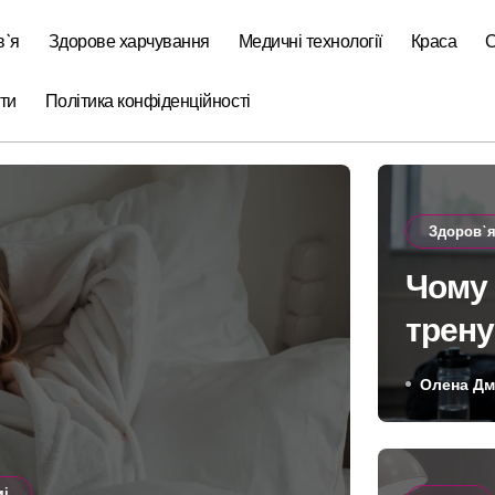
в`я
Здорове харчування
Медичні технології
Краса
С
ти
Політика конфіденційності
Здоров`
Чому 
трену
покаж
Олена Дм
мі