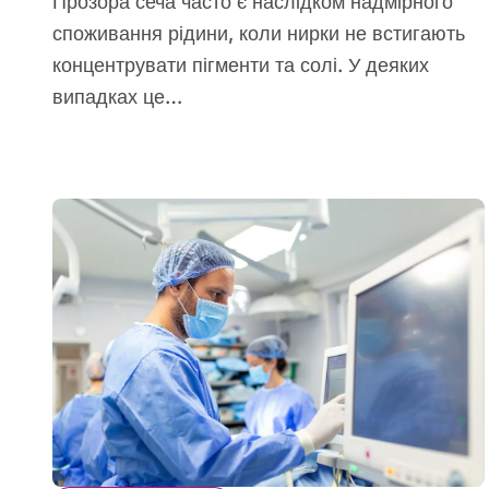
Прозора сеча часто є наслідком надмірного
споживання рідини, коли нирки не встигають
концентрувати пігменти та солі. У деяких
випадках це…