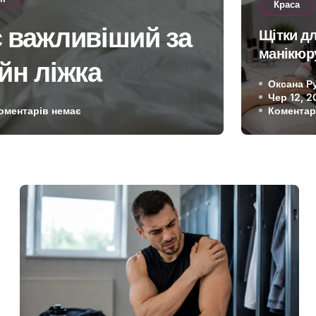
Краса
с важливіший за
Чому 
Щітки д
манікюру
йн ліжка
чи п
поради 
Оксана Р
вибору
Чер 12, 2
оментарів немає
Коментар