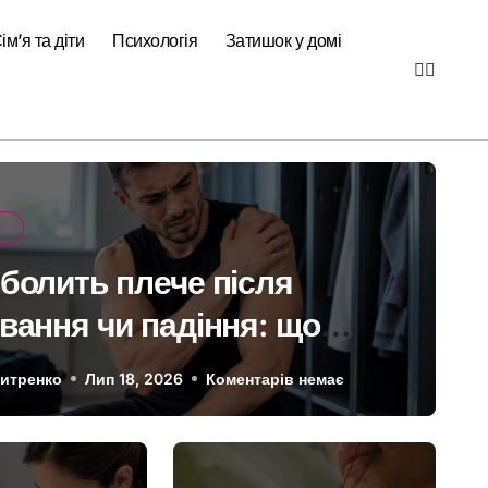
ім’я та діти
Психологія
Затишок у домі
я
болить плече після
вання чи падіння: що
е МРТ суглоба
итренко
Лип 18, 2026
Коментарів немає
Здоров`я