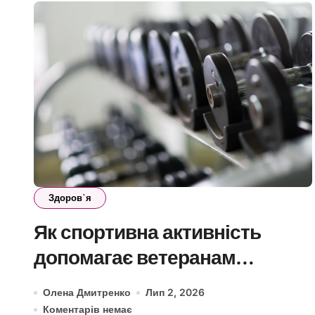
Здоров`я
Як спортивна активність
допомагає ветеранам
підтримувати фізичну форму
Олена Дмитренко
Лип 2, 2026
та якість життя
Коментарів немає