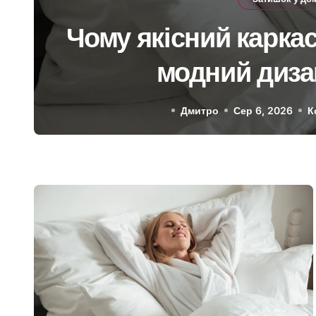
Чому якісний карка
модний диза
Дмитро
Сер 6, 2026
К