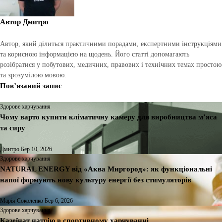
Автор
Дмитро
Автор, який ділиться практичними порадами, експертними інструкціями
та корисною інформацією на щодень. Його статті допомагають
розібратися у побутових, медичних, правових і технічних темах простою
та зрозумілою мовою.
Пов’язаний запис
Здорове харчування
Чому варто купити кліматичну камеру для виробництва м’яса
та сиру
Дмитро
Бер 10, 2026
Здорове харчування
NATURAL ENERGY від «Аква Миргород»: як функціональні
напої формують нову культуру енергії без стимуляторів
Марія Соколенко
Бер 6, 2026
Здорове харчування
Казеїнат натрію в спортивному харчуванні