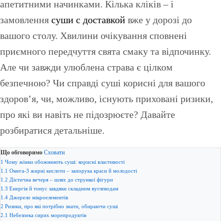
апетитними начинками. Кілька кліків – і
замовлення
суши с доставкой
вже у дорозі до
вашого столу. Хвилини очікування сповнені
приємного передчуття свята смаку та відпочинку.
Але чи завжди улюблена страва є цілком
безпечною? Чи справді суші корисні для вашого
здоров’я, чи, можливо, існують приховані ризики,
про які ви навіть не підозрюєте? Давайте
розбиратися детальніше.
Що обговоримо
Сховати
1
Чому жінки обожнюють суші: корисні властивості
1.1
Омега-3 жирні кислоти – запорука краси й молодості
1.2
Дієтична вечеря – шлях до стрункої фігури
1.3
Енергія й тонус завдяки складним вуглеводам
1.4
Джерело мікроелементів
2
Ризики, про які потрібно знати, обираючи суші
2.1
Небезпека сирих морепродуктів