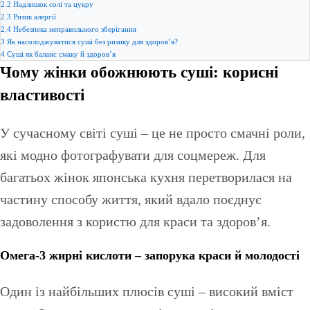
2.2
Надлишок солі та цукру
2.3
Ризик алергії
2.4
Небезпека неправильного зберігання
3
Як насолоджуватися суші без ризику для здоров’я?
4
Суші як баланс смаку й здоров’я
Чому жінки обожнюють суші: корисні
властивості
У сучасному світі суші – це не просто смачні роли,
які модно фотографувати для соцмереж. Для
багатьох жінок японська кухня перетворилася на
частину способу життя, який вдало поєднує
задоволення з користю для краси та здоров’я.
Омега-3 жирні кислоти – запорука краси й молодості
Один із найбільших плюсів суші – високий вміст