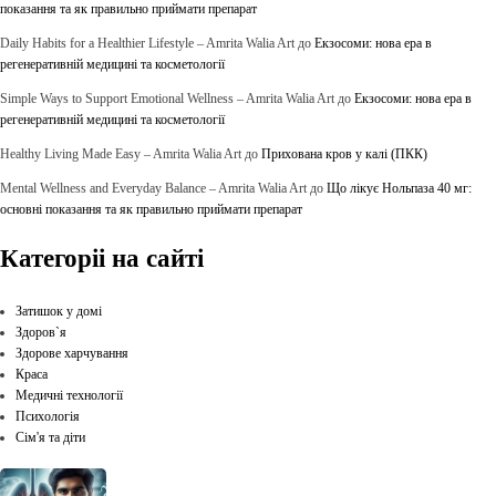
показання та як правильно приймати препарат
Daily Habits for a Healthier Lifestyle – Amrita Walia Art
до
Екзосоми: нова ера в
регенеративній медицині та косметології
Simple Ways to Support Emotional Wellness – Amrita Walia Art
до
Екзосоми: нова ера в
регенеративній медицині та косметології
Healthy Living Made Easy – Amrita Walia Art
до
Прихована кров у калі (ПКК)
Mental Wellness and Everyday Balance – Amrita Walia Art
до
Що лікує Нольпаза 40 мг:
основні показання та як правильно приймати препарат
Категоріі на сайті
Затишок у домі
Здоров`я
Здорове харчування
Краса
Медичні технології
Психологія
Сім'я та діти