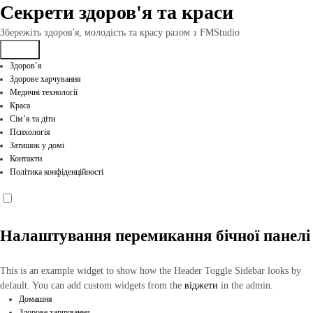
Перейти
Секрети здоров'я та краси
до
вмісту
Збережіть здоров'я, молодість та красу разом з FMStudio
Здоров`я
Здорове харчування
Медичні технології
Краса
Сім’я та діти
Психологія
Затишок у домі
Контакти
Політика конфіденційності
Налаштування перемикання бічної панелі
This is an example widget to show how the Header Toggle Sidebar looks by
default. You can add custom widgets from the
віджети
in the admin.
Домашня
Здорове харчування