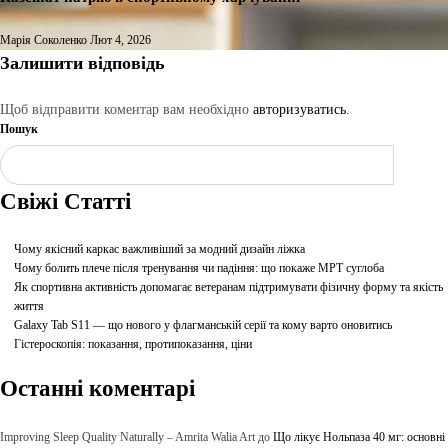
Марія Соколенко
Лют 4, 2026
Залишити відповідь
Щоб відправити коментар вам необхідно
авторизуватись
.
Пошук
Шукати
Свіжі Статті
Чому якісний каркас важливіший за модний дизайн ліжка
Чому болить плече після тренування чи падіння: що покаже МРТ суглоба
Як спортивна активність допомагає ветеранам підтримувати фізичну форму та якість
життя
Galaxy Tab S11 — що нового у флагманській серії та кому варто оновитись
Гістероскопія: показання, протипоказання, ціни
Останні коментарі
Improving Sleep Quality Naturally – Amrita Walia Art
до
Що лікує Нольпаза 40 мг: основні