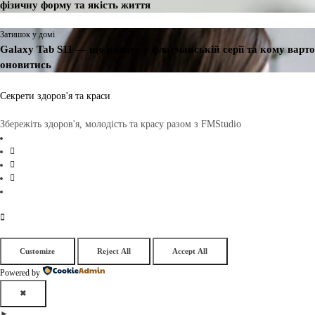
фізичну форму та якість життя
Затишок у домі
Galaxy Tab S11 — що нового у флагманській серії та кому варто
оновитись
Секрети здоров'я та краси
Збережіть здоров'я, молодість та красу разом з FMStudio
Customize
Reject All
Accept All
Powered by
✖
►