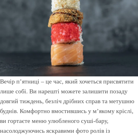
Вечір п’ятниці – це час, який хочеться присвятити
лише собі. Ви нарешті можете залишити позаду
довгий тиждень, безліч дрібних справ та метушню
буднів. Комфортно вмостившись у м’якому кріслі,
ви гортаєте меню улюбленого суші-бару,
насолоджуючись яскравими фото ролів із