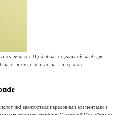
Наразі косметологи все частіше радять
tide
слот, які вважаються передовими елементами в
льнюють процеси старіння. У колекції HydroPeptide