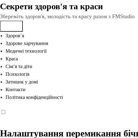
Перейти
Секрети здоров'я та краси
до
Збережіть здоров'я, молодість та красу разом з FMStudio
вмісту
Здоров`я
Здорове харчування
Медичні технології
Краса
Сім’я та діти
Психологія
Затишок у домі
Контакти
Політика конфіденційності
Налаштування перемикання бічн