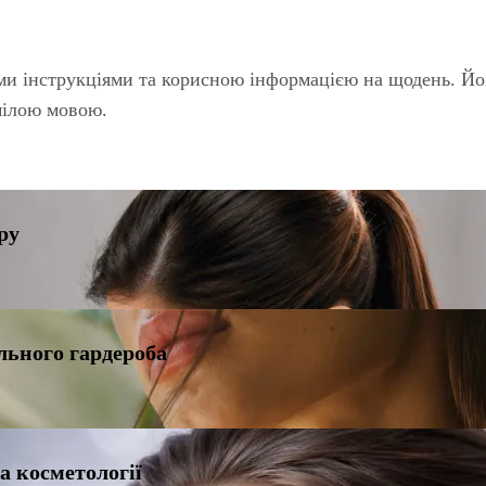
и інструкціями та корисною інформацією на щодень. Йог
мілою мовою.
ру
ульного гардероба
а косметології