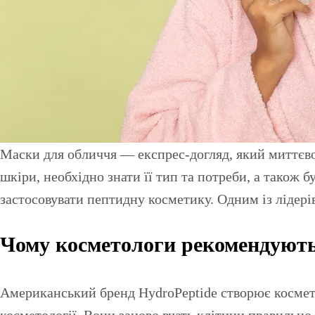
Маски для обличчя — експрес-догляд, який миттєво перетворить вашу шкіру та заповнить нестачу корисних речовин. Щоб обрати ідеальний засіб для
шкіри, необхідно знати її тип та потреби, а також 
застосовувати пептидну косметику. Одним із лідерів
Чому косметологи рекомендують 
Американський бренд HydroPeptide створює косме
косметології. Вони заново вчать клітини правильно