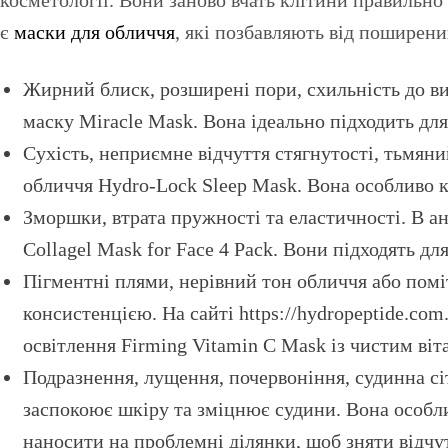
є
маски для обличчя
, які позбавляють від поширен
Жирний блиск, розширені пори, схильність до в
маску Miracle Mask. Вона ідеально підходить для
Сухість, неприємне відчуття стягнутості, тьмян
обличчя Hydro-Lock Sleep Mask. Вона особливо ко
Зморшки, втрата пружності та еластичності. В а
Collagel Mask for Face 4 Pack. Вони підходять для
Пігментні плями, нерівний тон обличчя або поміт
консистенцією. На сайті https://hydropeptide.co
освітлення Firming Vitamin C Mask із чистим віт
Подразнення, лущення, почервоніння, судинна сі
заспокоює шкіру та зміцнює судини. Вона особлив
наносити на проблемні ділянки, щоб зняти відчу