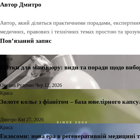
Автор
Дмитро
Автор, який ділиться практичними порадами, експертним
медичних, правових і технічних темах простою та зрозу
Пов’язаний запис
Краса
Щітки для манікюру: види та поради щодо вибо
Оксана Руденко
Чер 12, 2026
Краса
Золоте кольє з фіанітом – база ювелірного капс
Дмитро
Кві 27, 2026
Краса
Екзосоми: нова ера в регенеративній медицині т