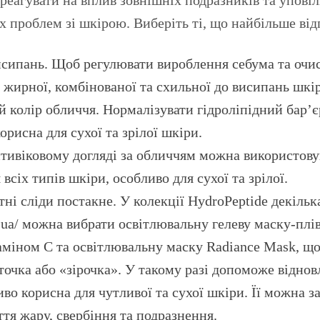
их проблем зі шкірою. Виберіть ті, що найбільше в
исипань. Щоб регулювати вироблення себума та очис
 жирної, комбінованої та схильної до висипань шкі
ий колір обличчя. Нормалізувати гідроліпідний бар
рисна для сухої та зрілої шкіри.
нтивіковому догляді за обличчям можна використову
 всіх типів шкіри, особливо для сухої та зрілої.
ні сліди постакне. У колекції HydroPeptide декільк
m.ua/ можна вибрати освітлювальну гелеву маску-плі
аміном C та освітлювальну маску Radiance Mask, що
точка або «зірочка». У такому разі допоможе відно
о корисна для чутливої та сухої шкіри. Її можна за
ття жару, свербіння та подразнення.