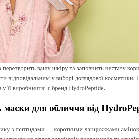
бути відповідальним у виборі доглядової косметики. 
 у її виробництві є бренд HydroPeptide.
маски для обличчя від HydroPep
тику з пептидами — короткими ланцюжками аміноки
 реагувати на вплив зовнішніх подразників та упові