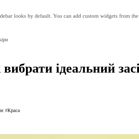
debar looks by default. You can add custom widgets from th
кіри
 вибрати ідеальний зас
має
#
Краса