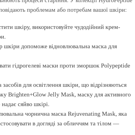
ідповідають проблемам або потребам вашої шкіри:
тити шкіру, використовуйте чудодійний крем-
ри.
’єр шкіри допоможе відновлювальна маска для
вати гідрогелеві маски проти зморшок Polypeptide
а засобів для освітлення шкіри, що відрізняються
вку Brighten+Glow Jelly Mask, маску для активного
 надає сяйво шкірі.
влювальна чорнична маска Rejuvenating Mask, яка
стосовувати в догляді за обличчям та тілом —