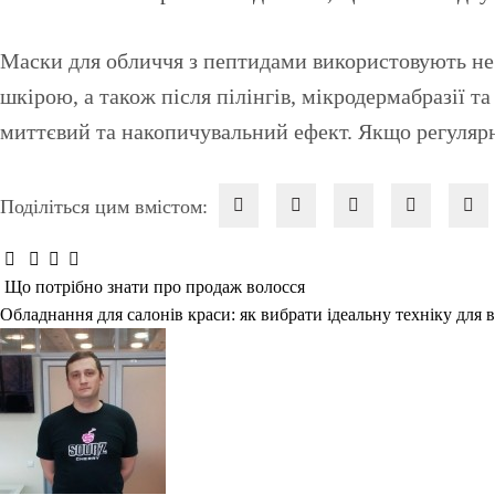
Маски для обличчя з пептидами використовують не т
шкірою, а також після пілінгів, мікродермабразії 
миттєвий та накопичувальний ефект. Якщо регуляр
Поділіться цим вмістом:
Що потрібно знати про продаж волосся
Навігація
Обладнання для салонів краси: як вибрати ідеальну техніку для 
записів