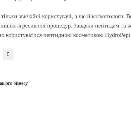
ільки звичайні користувачі, а ще й косметологи. В
та інших агресивних процедур. Завдяки пептидам та
но користуватися пептидною косметикою HydroPepti
вашого бізнесу