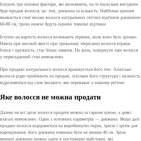
Існують три основні фактори, які визначають, на те наскільки вигідним
буде продаж волосся, це: тип, довжина та кількість. Найбільш цінним
вважається слов’янське волосся натуральних світлих відтінків довжиною
60-80 см, трохи нижче будуть оцінені темніші відтінки.
Істотно на вартість волосся впливають терміни, коли воно було зрізано.
Навіть при високій якості при тривалому зберіганні волосся втрачає
блиск і пружність, стає більш ламким. На жаль, повернути таке волосся
у первозданний стан неможливо.
При продажі натурального волосся враховується його тип. Азіатське
волосся рідко приймають на продаж, оскільки його структура і щільність
відрізняються від слов’янського, яке переважає у нашому регіоні.
Яке волосся не можна продати
Далеко не всі зрізи волосся продати можна за гарною ціною, а деякі
взагалі неможливо. Один з основних параметрів — довжина. Якщо далі
продане волосся відправиться на виробництво перук, тресів і зрізів для
нарощування, його довжина повинна бути не менше 40 см. Зрізи
меншої довжини можна здати в постижерні майстерні, які