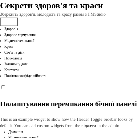
Перейти
Секрети здоров'я та краси
до
вмісту
Збережіть здоров'я, молодість та красу разом з FMStudio
Здоров`я
Здорове харчування
Медичні технології
Краса
Сім’я та діти
Психологія
Затишок у домі
Контакти
Політика конфіденційності
Налаштування перемикання бічної панелі
This is an example widget to show how the Header Toggle Sidebar looks by
default. You can add custom widgets from the
віджети
in the admin.
Домашня
Медичні технології