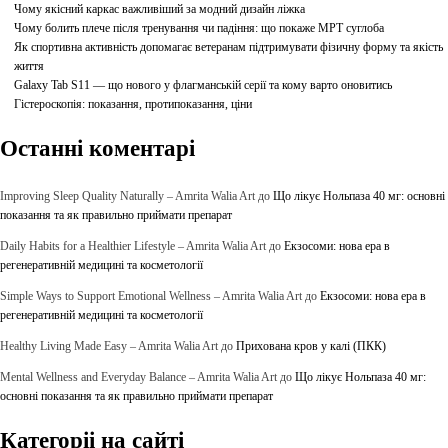
Чому якісний каркас важливіший за модний дизайн ліжка
Чому болить плече після тренування чи падіння: що покаже МРТ суглоба
Як спортивна активність допомагає ветеранам підтримувати фізичну форму та якість
життя
Galaxy Tab S11 — що нового у флагманській серії та кому варто оновитись
Гістероскопія: показання, протипоказання, ціни
Останні коментарі
Improving Sleep Quality Naturally – Amrita Walia Art
до
Що лікує Нольпаза 40 мг: основні
показання та як правильно приймати препарат
Daily Habits for a Healthier Lifestyle – Amrita Walia Art
до
Екзосоми: нова ера в
регенеративній медицині та косметології
Simple Ways to Support Emotional Wellness – Amrita Walia Art
до
Екзосоми: нова ера в
регенеративній медицині та косметології
Healthy Living Made Easy – Amrita Walia Art
до
Прихована кров у калі (ПКК)
Mental Wellness and Everyday Balance – Amrita Walia Art
до
Що лікує Нольпаза 40 мг:
основні показання та як правильно приймати препарат
Категоріі на сайті