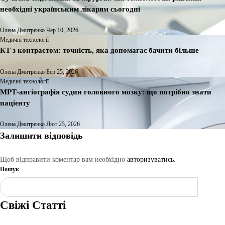
необхідні українським лікарям сьогодні
Олена Дмитренко
Чер 10, 2026
Медичні технології
КТ з контрастом: точність, яка допомагає бачити більше
Олена Дмитренко
Бер 25, 2026
Медичні технології
МРТ-ангіографія судин головного мозку: що потрібно знати
пацієнту
Олена Дмитренко
Лют 25, 2026
Залишити відповідь
Щоб відправити коментар вам необхідно
авторизуватись
.
Пошук
Шукати
Свіжі Статті