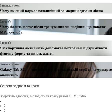
Затишок у домі
Чому якісний каркас важливіший за модний дизайн ліжка
Здоров`я
Чому болить плече після тренування чи падіння: що покаже
МРТ суглоба
Здоров`я
Як спортивна активність допомагає ветеранам підтримувати
фізичну форму та якість життя
Затишок у домі
Galaxy Tab S11 — що нового у флагманській серії та кому варто
оновитись
Секрети здоров'я та краси
Збережіть здоров'я, молодість та красу разом з FMStudio