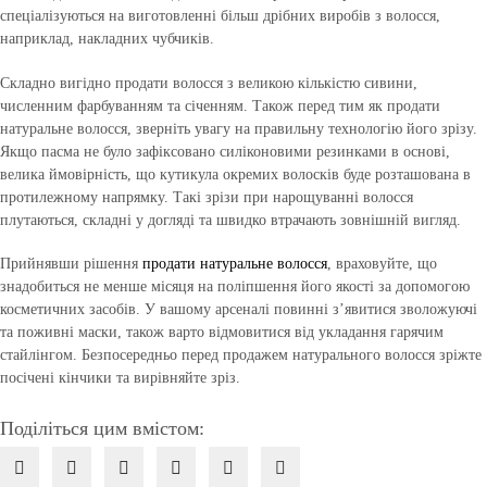
спеціалізуються на виготовленні більш дрібних виробів з волосся,
наприклад, накладних чубчиків.
Складно вигідно продати волосся з великою кількістю сивини,
численним фарбуванням та січенням. Також перед тим як продати
натуральне волосся, зверніть увагу на правильну технологію його зрізу.
Якщо пасма не було зафіксовано силіконовими резинками в основі,
велика ймовірність, що кутикула окремих волосків буде розташована в
протилежному напрямку. Такі зрізи при нарощуванні волосся
плутаються, складні у догляді та швидко втрачають зовнішній вигляд.
Прийнявши рішення
продати натуральне волосся
, враховуйте, що
знадобиться не менше місяця на поліпшення його якості за допомогою
косметичних засобів. У вашому арсеналі повинні з’явитися зволожуючі
та поживні маски, також варто відмовитися від укладання гарячим
стайлінгом. Безпосередньо перед продажем натурального волосся зріжте
посічені кінчики та вирівняйте зріз.
Поділіться цим вмістом: