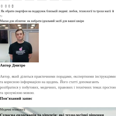
Як обрати смартфон на подарунок близькій людині: любов, технології та трохи магії 📱
Навігація
✨
записів
Маски для обличчя: як вибрати ідеальний засіб для вашої шкіри
Автор
Дмитро
Автор, який ділиться практичними порадами, експертними інструкціями
та корисною інформацією на щодень. Його статті допомагають
розібратися у побутових, медичних, правових і технічних темах простою
та зрозумілою мовою.
Пов’язаний запис
Медичні технології
Сучасна ендоскопія та хірургія: які технологічні рішення