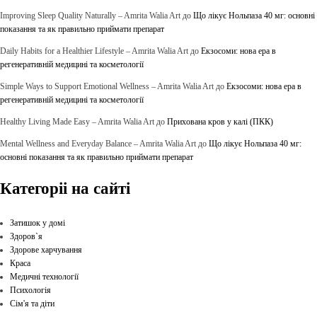
Improving Sleep Quality Naturally – Amrita Walia Art
до
Що лікує Нольпаза 40 мг: основні
показання та як правильно приймати препарат
Daily Habits for a Healthier Lifestyle – Amrita Walia Art
до
Екзосоми: нова ера в
регенеративній медицині та косметології
Simple Ways to Support Emotional Wellness – Amrita Walia Art
до
Екзосоми: нова ера в
регенеративній медицині та косметології
Healthy Living Made Easy – Amrita Walia Art
до
Прихована кров у калі (ПКК)
Mental Wellness and Everyday Balance – Amrita Walia Art
до
Що лікує Нольпаза 40 мг:
основні показання та як правильно приймати препарат
Категоріі на сайті
Затишок у домі
Здоров`я
Здорове харчування
Краса
Медичні технології
Психологія
Сім'я та діти