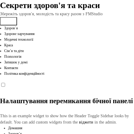
Перейти
Секрети здоров'я та краси
до
вмісту
Збережіть здоров'я, молодість та красу разом з FMStudio
Здоров`я
Здорове харчування
Медичні технології
Краса
Сім’я та діти
Психологія
Затишок у домі
Контакти
Політика конфіденційності
Налаштування перемикання бічної панелі
This is an example widget to show how the Header Toggle Sidebar looks by
default. You can add custom widgets from the
віджети
in the admin.
Домашня
Здоров`я