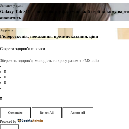
Затишок у домі
Galaxy Tab S11 — що нового у флагманській серії та кому варто
оновитись
Здоров`я
Гістероскопія: показання, протипоказання, ціни
Секрети здоров'я та краси
Збережіть здоров'я, молодість та красу разом з FMStudio
Customize
Reject All
Accept All
Powered by