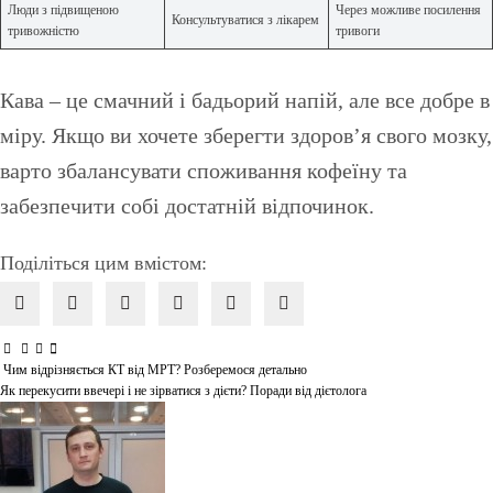
Люди з підвищеною
Через можливе посилення
Консультуватися з лікарем
тривожністю
тривоги
Кава – це смачний і бадьорий напій, але все добре в
міру. Якщо ви хочете зберегти здоров’я свого мозку,
варто збалансувати споживання кофеїну та
забезпечити собі достатній відпочинок.
Поділіться цим вмістом:
Чим відрізняється КТ від МРТ? Розберемося детально
Навігація
Як перекусити ввечері і не зірватися з дієти? Поради від дієтолога
записів