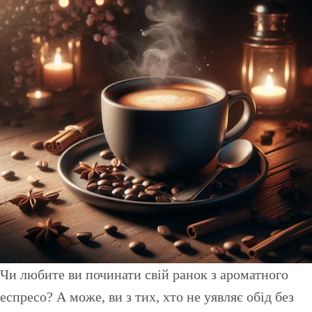
Чи любите ви починати свій ранок з ароматного
еспресо? А може, ви з тих, хто не уявляє обід без