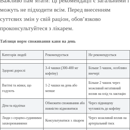
Важливо пам’ятати: Ці рекомендації є загальними і
можуть не підходити всім. Перед внесенням
суттєвих змін у свій раціон, обов’язково
проконсультуйтеся з лікарем.
Таблиця норм споживання кави на день
Категорія людей
Рекомендується
Не рекомендується
3-4 чашки (300-400 мг
Більше 5 чашок, особливо
Здорові дорослі
кофеїну)
ввечері
Більше 2 чашок через
Вагітні та жінки, що
1-2 чашки на день або
можливий негативний
годують
менше
вплив на плід та лактацію
Обмежити споживання або
Через підвищену
Діти та підлітки
повністю відмовитися
чутливість до кофеїну
Люди з серцево-судинними
Через можливий вплив на
Консультуватися з лікарем
захворюваннями
артеріальний тиск