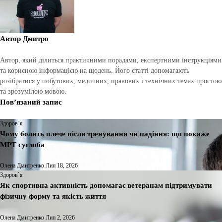
Автор
Дмитро
Автор, який ділиться практичними порадами, експертними інструкціями
та корисною інформацією на щодень. Його статті допомагають
розібратися у побутових, медичних, правових і технічних темах простою
та зрозумілою мовою.
Пов’язаний запис
Здоров`я
Чому болить плече після тренування чи падіння: що покаже
МРТ суглоба
Олена Дмитренко
Лип 18, 2026
Здоров`я
Як спортивна активність допомагає ветеранам підтримувати
фізичну форму та якість життя
Олена Дмитренко
Лип 2, 2026