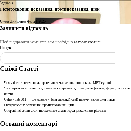
Здоров`я
Гістероскопія: показання, протипоказання, ціни
Олена Дмитренко
Чер 24, 2026
Залишити відповідь
Щоб відправити коментар вам необхідно
авторизуватись
.
Пошук
Шукати
Свіжі Статті
Чому болить плече після тренування чи падіння: що покаже МРТ суглоба
Як спортивна активність допомагає ветеранам підтримувати фізичну форму та якість
життя
Galaxy Tab S11 — що нового у флагманській серії та кому варто оновитись
Гістероскопія: показання, протипоказання, ціни
Операція зі зміни статі: що важливо знати перед ухваленням рішення
Останні коментарі