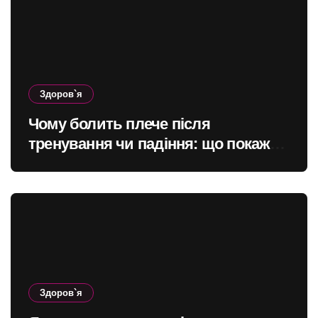
Здоров`я
Чому болить плече після
тренування чи падіння: що покаже
МРТ суглоба
Здоров`я