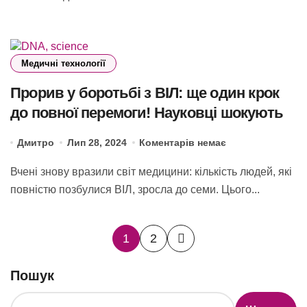
Медичні технології
Прорив у боротьбі з ВІЛ: ще один крок
до повної перемоги! Науковці шокують
Дмитро
Лип 28, 2024
Коментарів немає
Вчені знову вразили світ медицини: кількість людей, які
повністю позбулися ВІЛ, зросла до семи. Цього...
Пагінація
1
2
записів
Пошук