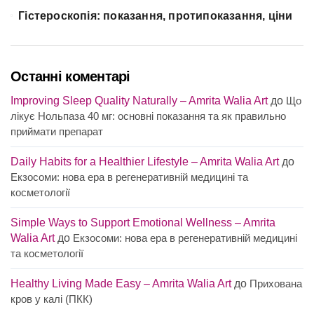
Гістероскопія: показання, протипоказання, ціни
Останні коментарі
Improving Sleep Quality Naturally – Amrita Walia Art
до
Що
лікує Нольпаза 40 мг: основні показання та як правильно
приймати препарат
Daily Habits for a Healthier Lifestyle – Amrita Walia Art
до
Екзосоми: нова ера в регенеративній медицині та
косметології
Simple Ways to Support Emotional Wellness – Amrita
Walia Art
до
Екзосоми: нова ера в регенеративній медицині
та косметології
Healthy Living Made Easy – Amrita Walia Art
до
Прихована
кров у калі (ПКК)