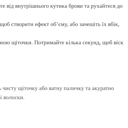
те від внутрішнього кутика брови та рухайтеся до
об створити ефект об’єму, або зачешіть їх вбік,
ною щіточки. Потримайте кілька секунд, щоб віск
ь чисту щіточку або ватну паличку та акуратно
і волоски.