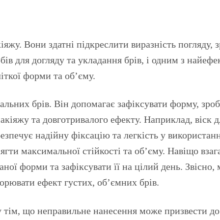
обів для догляду та укладання брів, і одним з найеф
іткої форми та об’єму.
деальних брів. Він допомагає зафіксувати форму, зр
кіяжу та довготривалого ефекту. Наприклад, віск д
езпечує надійну фіксацію та легкість у використанн
сягти максимальної стійкості та об’єму. Навіщо взага
ої форми та зафіксувати її на цілий день. Звісно, 
ворювати ефект густих, об’ємних брів.
у тім, що неправильне нанесення може призвести до