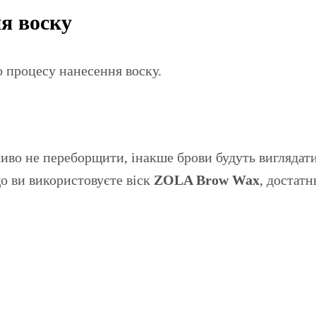
ня воску
о процесу нанесення воску.
жливо не переборщити, інакше брови будуть вигляда
що ви використовуєте віск
ZOLA Brow Wax
, достат