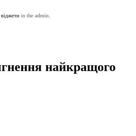
e
віджети
in the admin.
сягнення найкращого