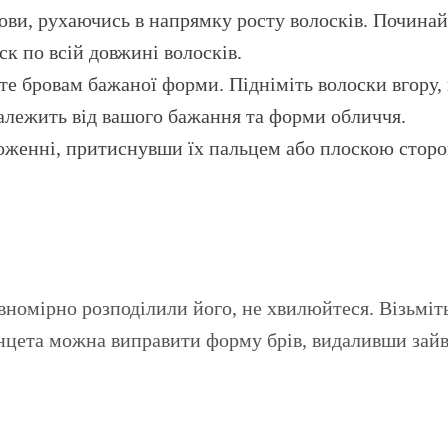
ови, рухаючись в напрямку росту волосків. Починай
к по всій довжині волосків.
 бровам бажаної форми. Підніміть волоски вгору, щ
залежить від вашого бажання та форми обличчя.
оженні, притиснувши їх пальцем або плоскою сторо
вномірно розподілили його, не хвилюйтеся. Візьміт
нцета можна виправити форму брів, видаливши зайв