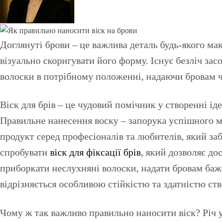
Доглянуті брови – це важлива деталь будь-якого макіяжу. Вони здатні підкреслити виразність погляду, зробити обличчя більш гармонійним та навіть
візуально скоригувати його форму. Існує безліч зас
волоски в потрібному положенні, надаючи бровам ч
Віск для брів – це чудовий помічник у створенні і
Правильне нанесення воску – запорука успішного ма
продукт серед професіоналів та любителів, який заб
спробувати
віск для фіксації брів
, який дозволяє до
приборкати неслухняні волоски, надати бровам бажан
відрізняється особливою стійкістю та здатністю ст
Чому ж так важливо правильно наносити віск? Річ 