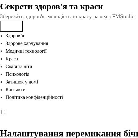
Перейти
Секрети здоров'я та краси
до
Збережіть здоров'я, молодість та красу разом з FMStudio
вмісту
Здоров`я
Здорове харчування
Медичні технології
Краса
Сім’я та діти
Психологія
Затишок у домі
Контакти
Політика конфіденційності
Налаштування перемикання бічн