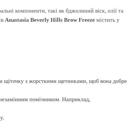
ральні компоненти, такі як бджолиний віск, олії та
ів
Anastasia Beverly Hills Brow Freeze
містить у
ти щіточку з жорсткими щетинками, щоб вона добре
е незамінним помічником. Наприклад,
у.