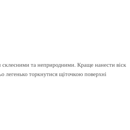
ти склеєними та неприродними. Краще нанести віск
ньо легенько торкнутися щіточкою поверхні