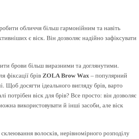
ективніших є віск. Він дозволяє надійно зафіксувати
обити брови більш виразними та доглянутими.
ля фіксації брів
ZOLA Brow Wax
– популярний
і. Щоб досягти ідеального вигляду брів, варто
лі потрібен віск для брів? Все просто: він дозволяє
можна використовувати й інші засоби, але віск
 склеювання волосків, нерівномірного розподілу