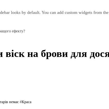
debar looks by default. You can add custom widgets from th
ращого ефекту?
 віск на брови для до
тарів немає
#
Краса