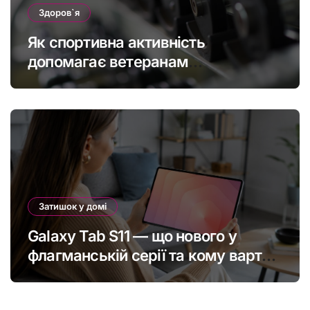
Здоров`я
Як спортивна активність
допомагає ветеранам
підтримувати фізичну форму та
якість життя
Затишок у домі
Galaxy Tab S11 — що нового у
флагманській серії та кому варто
оновитись