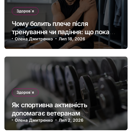
Здоров`я
Чому болить плече після
тренування чи падіння: що покаже
МРТ суглоба
Олена Дмитренко
Лип 18, 2026
Здоров`я
Як спортивна активність
допомагає ветеранам
підтримувати фізичну форму та
Олена Дмитренко
Лип 2, 2026
якість життя