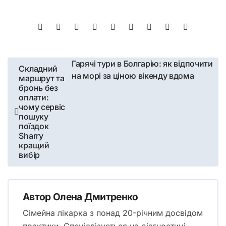
Навігація
Гарячі тури в Болгарію: як відпочити
Складний
на морі за ціною вікенду вдома
маршрут та
записів
бронь без
оплати:
чому сервіс
пошуку
поїздок
Sharry
кращий
вибір
Автор
Олена Дмитренко
Сімейна лікарка з понад 20-річним досвідом
практики. Спеціалізується на діагностиці,