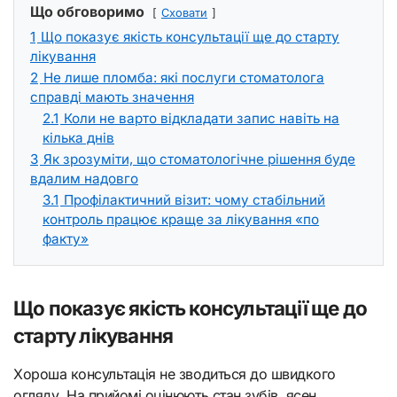
Що обговоримо
Сховати
1
Що показує якість консультації ще до старту
лікування
2
Не лише пломба: які послуги стоматолога
справді мають значення
2.1
Коли не варто відкладати запис навіть на
кілька днів
3
Як зрозуміти, що стоматологічне рішення буде
вдалим надовго
3.1
Профілактичний візит: чому стабільний
контроль працює краще за лікування «по
факту»
Що показує якість консультації ще до
старту лікування
Хороша консультація не зводиться до швидкого
огляду. На прийомі оцінюють стан зубів, ясен,