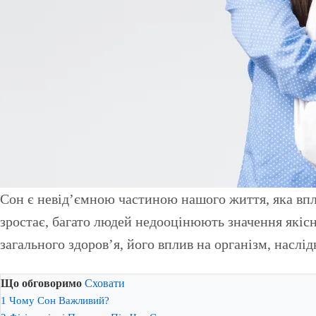
Сон є невід’ємною частиною нашого життя, яка впливає на фізичне, ментальне та емоційне благополуччя. У сучасному світі, де темп життя постійно
зростає, багато людей недооцінюють значення якісн
загального здоров’я, його вплив на організм, наслі
Що обговоримо
Сховати
1
Чому Сон Важливий?