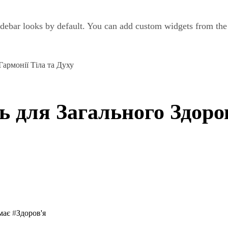
debar looks by default. You can add custom widgets from th
Гармонії Тіла та Духу
ь для Загального Здоро
емає
#
Здоров'я