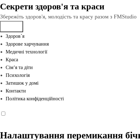
Перейти
Секрети здоров'я та краси
до
Збережіть здоров'я, молодість та красу разом з FMStudio
вмісту
Здоров`я
Здорове харчування
Медичні технології
Краса
Сім’я та діти
Психологія
Затишок у домі
Контакти
Політика конфіденційності
Налаштування перемикання бічн