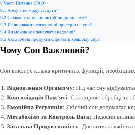
9
Часті Питання (FAQ)
9.1
Чому я не можу заснути?
9.2
Скільки годин сну потрібно дорослому?
9.3
Як впливають електронні пристрої на сон?
9.4
Чи можна компенсувати недосип?
9.5
Які харчові продукти сприяють кращому сну?
Чому Сон Важливий?
Сон виконує кілька критичних функцій, необхідних
Відновлення Організму
: Під час сну відбуваєт
Консолідація Пам’яті
: Сон сприяє обробці та 
Емоційна Регуляція
: Якісний сон допомагає ке
Метаболізм та Контроль Ваги
: Недосип вплива
Загальна Продуктивність
: Достатня кількість 