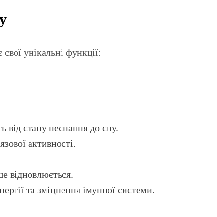
у
 свої унікальні функції:
ь від стану неспання до сну.
язової активності.
ше відновлюється.
енергії та зміцнення імунної системи.