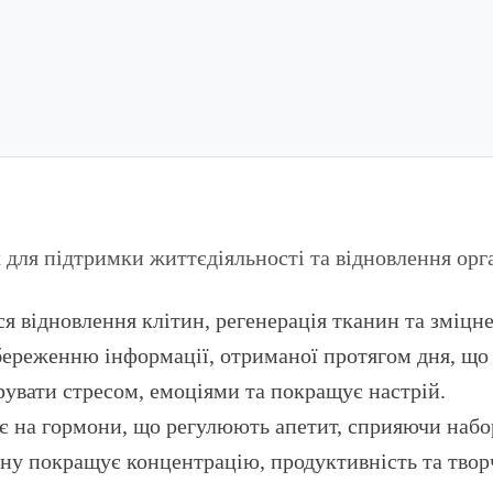
 для підтримки життєдіяльності та відновлення орг
ься відновлення клітин, регенерація тканин та зміцн
збереженню інформації, отриманої протягом дня, що
рувати стресом, емоціями та покращує настрій.
є на гормони, що регулюють апетит, сприяючи набо
сну покращує концентрацію, продуктивність та творч