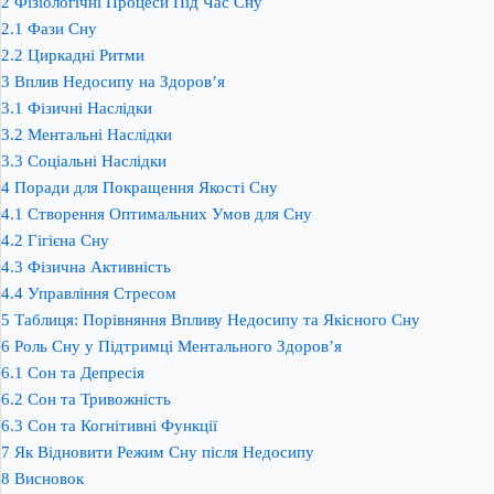
2
Фізіологічні Процеси Під Час Сну
2.1
Фази Сну
2.2
Циркадні Ритми
3
Вплив Недосипу на Здоров’я
3.1
Фізичні Наслідки
3.2
Ментальні Наслідки
3.3
Соціальні Наслідки
4
Поради для Покращення Якості Сну
4.1
Створення Оптимальних Умов для Сну
4.2
Гігієна Сну
4.3
Фізична Активність
4.4
Управління Стресом
5
Таблиця: Порівняння Впливу Недосипу та Якісного Сну
6
Роль Сну у Підтримці Ментального Здоров’я
6.1
Сон та Депресія
6.2
Сон та Тривожність
6.3
Сон та Когнітивні Функції
7
Як Відновити Режим Сну після Недосипу
8
Висновок