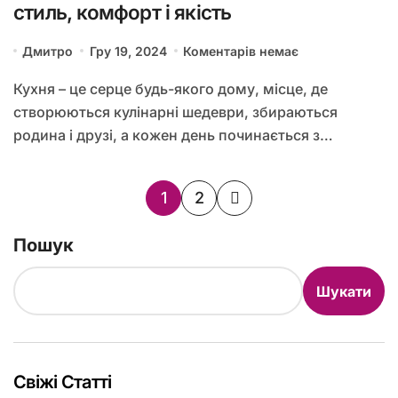
стиль, комфорт і якість
Дмитро
Гру 19, 2024
Коментарів немає
Кухня – це серце будь-якого дому, місце, де
створюються кулінарні шедеври, збираються
родина і друзі, а кожен день починається з…
Пагінація
1
2
записів
Пошук
Шукати
Свіжі Статті