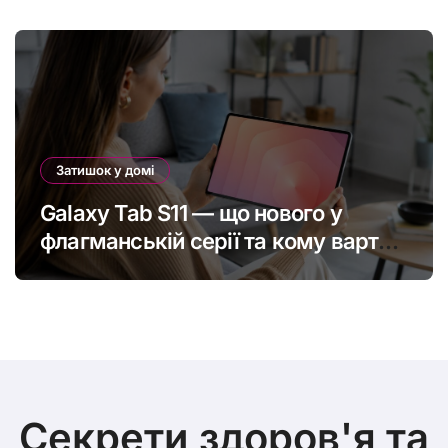
якість життя
Затишок у домі
Galaxy Tab S11 — що нового у
флагманській серії та кому варто
оновитись
Секрети здоров'я та