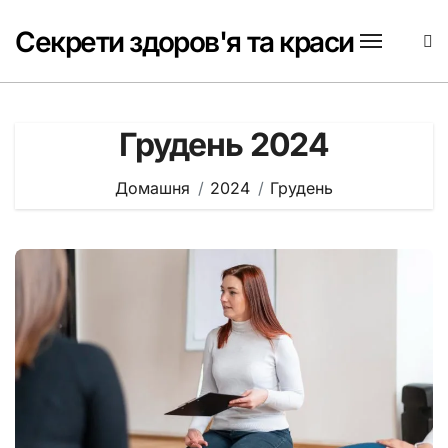
Перейти
до
Секрети здоров'я та краси
вмісту
Грудень 2024
Домашня
2024
Грудень