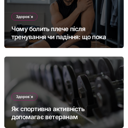
Здоров`я
Чому болить плече після
тренування чи падіння: що покаже
МРТ суглоба
Здоров`я
Як спортивна активність
допомагає ветеранам
підтримувати фізичну форму та