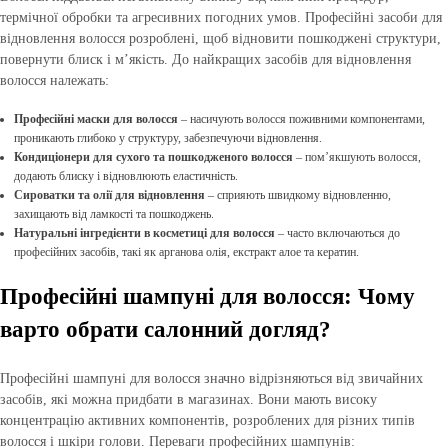
термічної обробки та агресивних погодних умов. Професійні засоби для
відновлення волосся розроблені, щоб відновити пошкоджені структури,
повернути блиск і м’якість. До найкращих засобів для відновлення
волосся належать:
Професійні маски для волосся
– насичують волосся поживними компонентами,
проникають глибоко у структуру, забезпечуючи відновлення.
Кондиціонери для сухого та пошкодженого волосся
– пом’якшують волосся,
додають блиску і відновлюють еластичність.
Сироватки та олії для відновлення
– сприяють швидкому відновленню,
захищають від ламкості та пошкоджень.
Натуральні інгредієнти в косметиці для волосся
– часто включаються до
професійних засобів, такі як арганова олія, екстракт алое та кератин.
Професійні шампуні для волосся: Чому
варто обрати салонний догляд?
Професійні шампуні для волосся значно відрізняються від звичайних
засобів, які можна придбати в магазинах. Вони мають високу
концентрацію активних компонентів, розроблених для різних типів
волосся і шкіри голови. Переваги професійних шампунів: