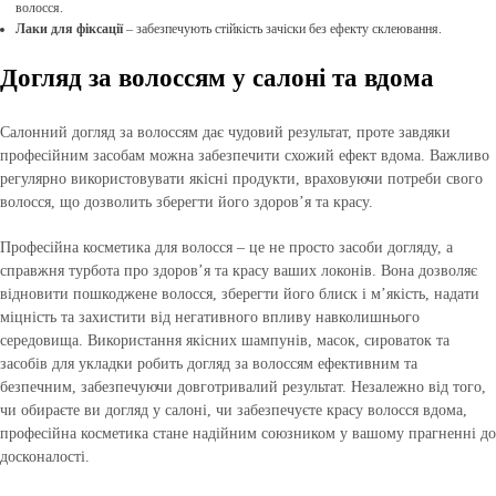
волосся.
Лаки для фіксації
– забезпечують стійкість зачіски без ефекту склеювання.
Догляд за волоссям у салоні та вдома
Салонний догляд за волоссям дає чудовий результат, проте завдяки
професійним засобам можна забезпечити схожий ефект вдома. Важливо
регулярно використовувати якісні продукти, враховуючи потреби свого
волосся, що дозволить зберегти його здоров’я та красу.
Професійна косметика для волосся – це не просто засоби догляду, а
справжня турбота про здоров’я та красу ваших локонів. Вона дозволяє
відновити пошкоджене волосся, зберегти його блиск і м’якість, надати
міцність та захистити від негативного впливу навколишнього
середовища. Використання якісних шампунів, масок, сироваток та
засобів для укладки робить догляд за волоссям ефективним та
безпечним, забезпечуючи довготривалий результат. Незалежно від того,
чи обираєте ви догляд у салоні, чи забезпечуєте красу волосся вдома,
професійна косметика стане надійним союзником у вашому прагненні до
досконалості.