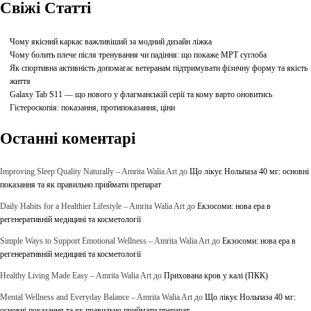
Свіжі Статті
Чому якісний каркас важливіший за модний дизайн ліжка
Чому болить плече після тренування чи падіння: що покаже МРТ суглоба
Як спортивна активність допомагає ветеранам підтримувати фізичну форму та якість
життя
Galaxy Tab S11 — що нового у флагманській серії та кому варто оновитись
Гістероскопія: показання, протипоказання, ціни
Останні коментарі
Improving Sleep Quality Naturally – Amrita Walia Art
до
Що лікує Нольпаза 40 мг: основні
показання та як правильно приймати препарат
Daily Habits for a Healthier Lifestyle – Amrita Walia Art
до
Екзосоми: нова ера в
регенеративній медицині та косметології
Simple Ways to Support Emotional Wellness – Amrita Walia Art
до
Екзосоми: нова ера в
регенеративній медицині та косметології
Healthy Living Made Easy – Amrita Walia Art
до
Прихована кров у калі (ПКК)
Mental Wellness and Everyday Balance – Amrita Walia Art
до
Що лікує Нольпаза 40 мг:
основні показання та як правильно приймати препарат