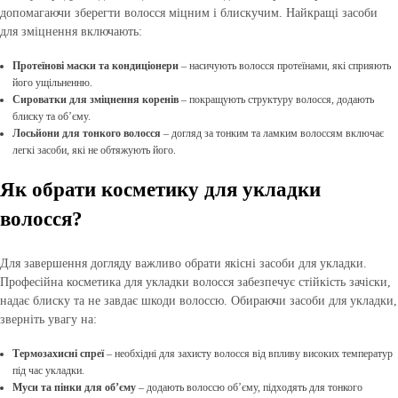
допомагаючи зберегти волосся міцним і блискучим. Найкращі засоби
для зміцнення включають:
Протеїнові маски та кондиціонери
– насичують волосся протеїнами, які сприяють
його ущільненню.
Сироватки для зміцнення коренів
– покращують структуру волосся, додають
блиску та об’єму.
Лосьйони для тонкого волосся
– догляд за тонким та ламким волоссям включає
легкі засоби, які не обтяжують його.
Як обрати косметику для укладки
волосся?
Для завершення догляду важливо обрати якісні засоби для укладки.
Професійна косметика для укладки волосся забезпечує стійкість зачіски,
надає блиску та не завдає шкоди волоссю. Обираючи засоби для укладки,
зверніть увагу на:
Термозахисні спреї
– необхідні для захисту волосся від впливу високих температур
під час укладки.
Муси та пінки для об’єму
– додають волоссю об’єму, підходять для тонкого