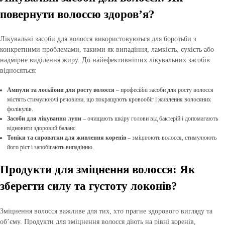
повернути волоссю здоров’я?
Лікувальні засоби для волосся використовуються для боротьби з
конкретними проблемами, такими як випадіння, ламкість, сухість або
надмірне виділення жиру. До найефективніших лікувальних засобів
відносяться:
Ампули та лосьйони для росту волосся
– професійні засоби для росту волосся
містять стимулюючі речовини, що покращують кровообіг і живлення волосяних
фолікулів.
Засоби для лікування лупи
– очищають шкіру голови від бактерій і допомагають
відновити здоровий баланс.
Тоніки та сироватки для живлення коренів
– зміцнюють волосся, стимулюють
його ріст і запобігають випадінню.
Продукти для зміцнення волосся: Як
зберегти силу та густоту локонів?
Зміцнення волосся важливе для тих, хто прагне здорового вигляду та
об’єму. Продукти для зміцнення волосся діють на рівні коренів,