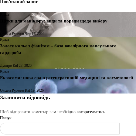
Пов’язаний запис
Краса
Щітки для манікюру: види та поради щодо вибору
Оксана Руденко
Чер 12, 2026
Краса
Золоте кольє з фіанітом – база ювелірного капсульного
гардероба
Дмитро
Кві 27, 2026
Краса
Екзосоми: нова ера в регенеративній медицині та косметології
Оксана Руденко
Кві 19, 2026
Залишити відповідь
Щоб відправити коментар вам необхідно
авторизуватись
.
Пошук
Шукати