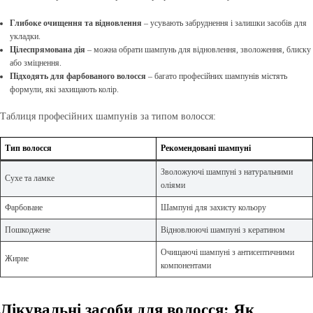
Глибоке очищення та відновлення
– усувають забруднення і залишки засобів для
укладки.
Цілеспрямована дія
– можна обрати шампунь для відновлення, зволоження, блиску
або зміцнення.
Підходять для фарбованого волосся
– багато професійних шампунів містять
формули, які захищають колір.
Таблиця професійних шампунів за типом волосся:
Тип волосся
Рекомендовані шампуні
Зволожуючі шампуні з натуральними
Сухе та ламке
оліями
Фарбоване
Шампуні для захисту кольору
Пошкоджене
Відновлюючі шампуні з кератином
Очищаючі шампуні з антисептичними
Жирне
компонентами
Лікувальні засоби для волосся: Як