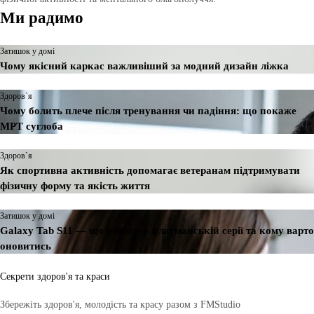
Ми радимо
Затишок у домі
Чому якісний каркас важливіший за модний дизайн ліжка
Здоров`я
Чому болить плече після тренування чи падіння: що покаже
МРТ суглоба
Здоров`я
Як спортивна активність допомагає ветеранам підтримувати
фізичну форму та якість життя
Затишок у домі
Galaxy Tab S11 — що нового у флагманській серії та кому варто
оновитись
Секрети здоров'я та краси
Збережіть здоров'я, молодість та красу разом з FMStudio