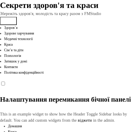
Перейти
Секрети здоров'я та краси
до
вмісту
Збережіть здоров'я, молодість та красу разом з FMStudio
Здоров`я
Здорове харчування
Медичні технології
Краса
Сім’я та діти
Психологія
Затишок у домі
Контакти
Політика конфіденційності
Налаштування перемикання бічної панелі
This is an example widget to show how the Header Toggle Sidebar looks by
default. You can add custom widgets from the
віджети
in the admin.
Домашня
Краса