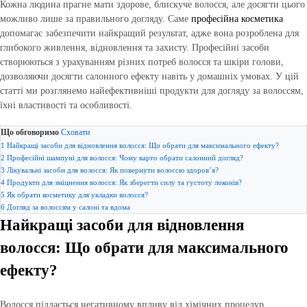
Кожна людина прагне мати здорове, блискуче волосся, але досягти цього
можливо лише за правильного догляду. Саме
професійна косметика
допомагає забезпечити найкращий результат, адже вона розроблена для
глибокого живлення, відновлення та захисту. Професійні засоби
створюються з урахуванням різних потреб волосся та шкіри голови,
дозволяючи досягти салонного ефекту навіть у домашніх умовах. У цій
статті ми розглянемо найефективніші продукти для догляду за волоссям,
їхні властивості та особливості.
Що обговоримо
Сховати
1
Найкращі засоби для відновлення волосся: Що обрати для максимального ефекту?
2
Професійні шампуні для волосся: Чому варто обрати салонний догляд?
3
Лікувальні засоби для волосся: Як повернути волоссю здоров’я?
4
Продукти для зміцнення волосся: Як зберегти силу та густоту локонів?
5
Як обрати косметику для укладки волосся?
6
Догляд за волоссям у салоні та вдома
Найкращі засоби для відновлення
волосся: Що обрати для максимального
ефекту?
Волосся піддається негативному впливу від хімічних процедур,