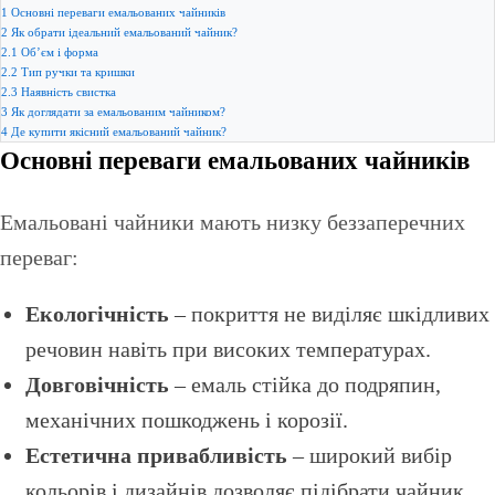
1
Основні переваги емальованих чайників
2
Як обрати ідеальний емальований чайник?
2.1
Об’єм і форма
2.2
Тип ручки та кришки
2.3
Наявність свистка
3
Як доглядати за емальованим чайником?
4
Де купити якісний емальований чайник?
Основні переваги емальованих чайників
Емальовані чайники мають низку беззаперечних
переваг:
Екологічність
– покриття не виділяє шкідливих
речовин навіть при високих температурах.
Довговічність
– емаль стійка до подряпин,
механічних пошкоджень і корозії.
Естетична привабливість
– широкий вибір
кольорів і дизайнів дозволяє підібрати чайник