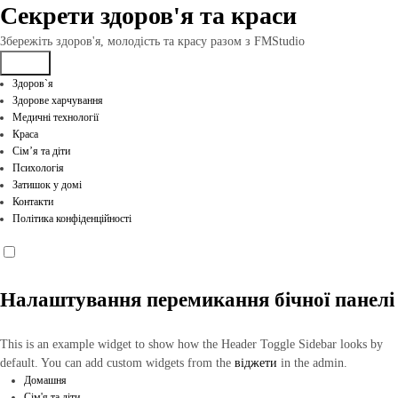
Перейти
Секрети здоров'я та краси
до
вмісту
Збережіть здоров'я, молодість та красу разом з FMStudio
Здоров`я
Здорове харчування
Медичні технології
Краса
Сім’я та діти
Психологія
Затишок у домі
Контакти
Політика конфіденційності
Налаштування перемикання бічної панелі
This is an example widget to show how the Header Toggle Sidebar looks by
default. You can add custom widgets from the
віджети
in the admin.
Домашня
Сім'я та діти