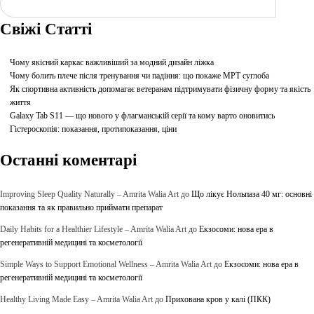
Шукати
Свіжі Статті
Чому якісний каркас важливіший за модний дизайн ліжка
Чому болить плече після тренування чи падіння: що покаже МРТ суглоба
Як спортивна активність допомагає ветеранам підтримувати фізичну форму та якість
життя
Galaxy Tab S11 — що нового у флагманській серії та кому варто оновитись
Гістероскопія: показання, протипоказання, ціни
Останні коментарі
Improving Sleep Quality Naturally – Amrita Walia Art
до
Що лікує Нольпаза 40 мг: основні
показання та як правильно приймати препарат
Daily Habits for a Healthier Lifestyle – Amrita Walia Art
до
Екзосоми: нова ера в
регенеративній медицині та косметології
Simple Ways to Support Emotional Wellness – Amrita Walia Art
до
Екзосоми: нова ера в
регенеративній медицині та косметології
Healthy Living Made Easy – Amrita Walia Art
до
Прихована кров у калі (ПКК)