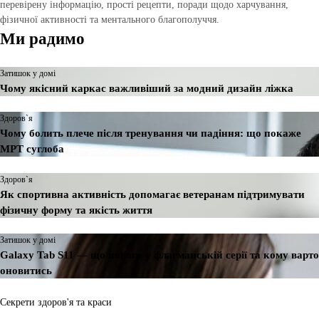
перевірену інформацію, прості рецепти, поради щодо харчування,
фізичної активності та ментального благополуччя.
Ми радимо
Затишок у домі
Чому якісний каркас важливіший за модний дизайн ліжка
Здоров`я
Чому болить плече після тренування чи падіння: що покаже
МРТ суглоба
Здоров`я
Як спортивна активність допомагає ветеранам підтримувати
фізичну форму та якість життя
Затишок у домі
Galaxy Tab S11 — що нового у флагманській серії та кому варто
оновитись
Секрети здоров'я та краси