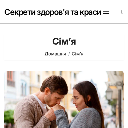
Перейти
до
Секрети здоров'я та краси
вмісту
Сім’я
Домашня
Сім’я