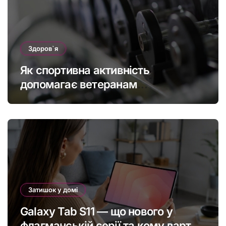
Здоров`я
Як спортивна активність
допомагає ветеранам
підтримувати фізичну форму та
якість життя
Затишок у домі
Galaxy Tab S11 — що нового у
флагманській серії та кому варто