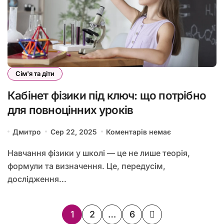
Сім'я та діти
Кабінет фізики під ключ: що потрібно
для повноцінних уроків
Дмитро
Сер 22, 2025
Коментарів немає
Навчання фізики у школі — це не лише теорія,
формули та визначення. Це, передусім,
дослідження...
Пагінація
1
2
…
6