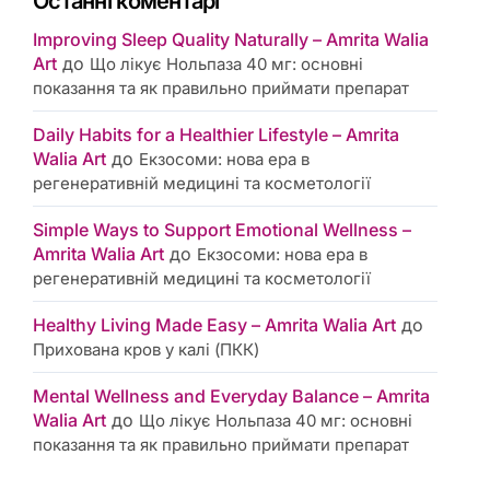
Останні коментарі
Improving Sleep Quality Naturally – Amrita Walia
Art
до
Що лікує Нольпаза 40 мг: основні
показання та як правильно приймати препарат
Daily Habits for a Healthier Lifestyle – Amrita
Walia Art
до
Екзосоми: нова ера в
регенеративній медицині та косметології
Simple Ways to Support Emotional Wellness –
Amrita Walia Art
до
Екзосоми: нова ера в
регенеративній медицині та косметології
Healthy Living Made Easy – Amrita Walia Art
до
Прихована кров у калі (ПКК)
Mental Wellness and Everyday Balance – Amrita
Walia Art
до
Що лікує Нольпаза 40 мг: основні
показання та як правильно приймати препарат