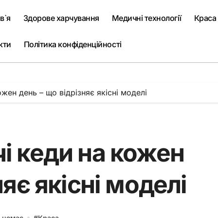
в`я
Здорове харчування
Медичні технології
Краса
кти
Політика конфіденційності
жен день – що відрізняє якісні моделі
і кеди на кожен
няє якісні моделі
 немає
#
Краса