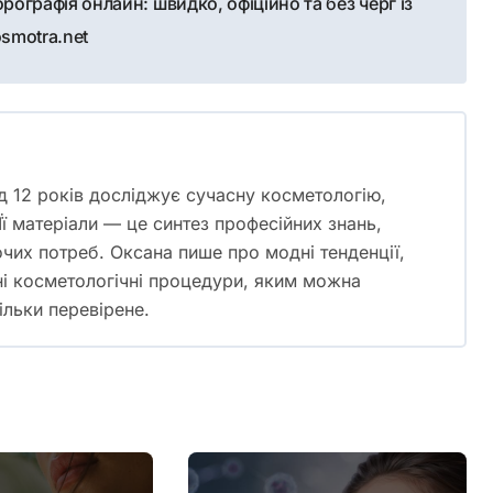
ографія онлайн: швидко, офіційно та без черг із
smotra.net
д 12 років досліджує сучасну косметологію,
 Її матеріали — це синтез професійних знань,
очих потреб. Оксана пише про модні тенденції,
ні косметологічні процедури, яким можна
тільки перевірене.