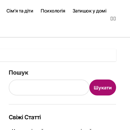
Сім’я та діти
Психологія
Затишок у домі
Пошук
Шукати
Свіжі Статті