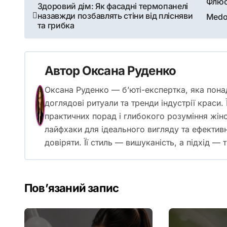
Навігація
Флюор
Здоровий дім: Як фасадні термопанелі
назавжди позбавлять стіни від плісняви
Medo
записів
та грибка
Автор
Оксана Руденко
Оксана Руденко — б’юті-експертка, яка пона
доглядові ритуали та тренди індустрії краси.
практичних порад і глибокого розуміння жін
лайфхаки для ідеального вигляду та ефектив
довіряти. Її стиль — вишуканість, а підхід — 
Пов’язаний запис