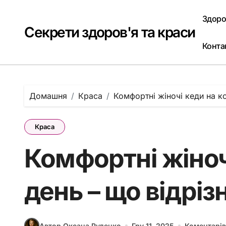
Перейти
до
Здоро
вмісту
Секрети здоров'я та краси
Конта
Домашня
Краса
Комфортні жіночі кеди на ко
Краса
Комфортні жіноч
день – що відріз
Автор Оксана Руденко
Гру 11, 2025
Коментарів