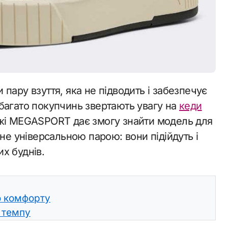
багато покупчинь звертають увагу на
кеди
ежі MEGASPORT дає змогу знайти модель для
не універсальною парою: вони підійдуть і
их буднів.
о комфорту
 темпу