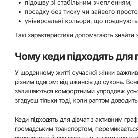
підошву зі стабільним зчепленням;
посадку без тиску чи зайвого просто
універсальні кольори, що поєднують
Такі характеристики допомагають знайти ж
Чому кеди підходять для
У щоденному житті сучасної жінки важлив
різним одягом: від джинсів до суконь. Во
залишаються комфортними упродовж усього 
згадуєш тільки тоді, коли раптом доводить
Кеди підходять для дівчат з активним графі
громадським транспортом, перемикається
впевненості й дає змогу не думати про вто