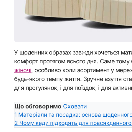
У щоденних образах завжди хочеться мати пару взуття, яка не підводить і забезпечує
комфорт протягом всього дня. Саме тому 
жіночі
, особливо коли асортимент у мер
будь-якого темпу життя. Зручне взуття ста
для прогулянок, і для поїздок, і для активн
Що обговоримо
Сховати
1
Матеріали та посадка: основа щоденног
2
Чому кеди підходять для повсякденного