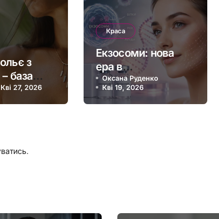
Краса
Екзосоми: нова
ольє з
ера в
 – база
регенеративній
Оксана Руденко
ого
Кві 27, 2026
Кві 19, 2026
медицині та
ного
косметології
ба
уватись
.