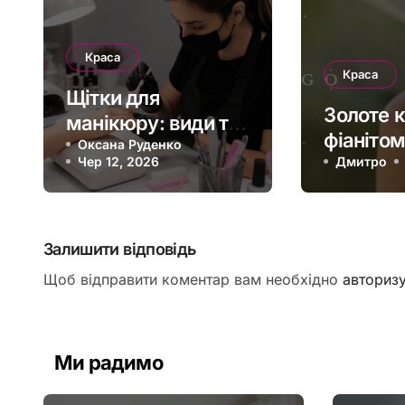
Краса
Краса
Щітки для
Золоте к
манікюру: види та
фіанітом
поради щодо
Оксана Руденко
Чер 12, 2026
ювелірн
Дмитро
вибору
капсуль
гардеро
Залишити відповідь
Щоб відправити коментар вам необхідно
авториз
Ми радимо