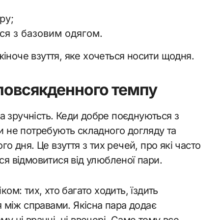
ру;
ся з базовим одягом.
іноче взуття, яке хочеться носити щодня.
 повсякденного темпу
а зручність. Кеди добре поєднуються з
ни не потребують складного догляду та
дня. Це взуття з тих речей, про які часто
ся відмовитися від улюбленої пари.
ком: тих, хто багато ходить, їздить
 між справами. Якісна пара додає
му ні вранці, ні ввечері. Саме тому все