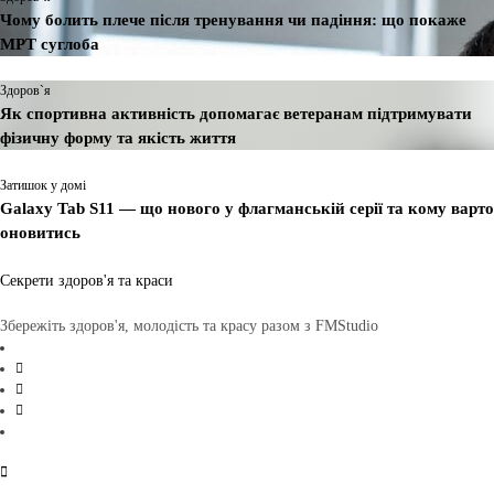
Чому болить плече після тренування чи падіння: що покаже
МРТ суглоба
Здоров`я
Як спортивна активність допомагає ветеранам підтримувати
фізичну форму та якість життя
Затишок у домі
Galaxy Tab S11 — що нового у флагманській серії та кому варто
оновитись
Секрети здоров'я та краси
Збережіть здоров'я, молодість та красу разом з FMStudio