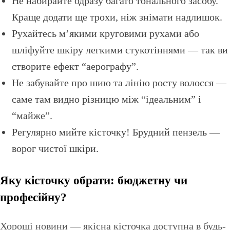
Не набирайте одразу багато тонального засобу.
Краще додати ще трохи, ніж знімати надлишок.
Рухайтесь м’якими круговими рухами або
шліфуйте шкіру легкими стукотіннями — так ви
створите ефект “аерографу”.
Не забувайте про шию та лінію росту волосся —
саме там видно різницю між “ідеальним” і
“майже”.
Регулярно мийте кісточку! Брудний пензель —
ворог чистої шкіри.
Яку кісточку обрати: бюджетну чи
професійну?
Хороші новини — якісна кісточка доступна в будь-