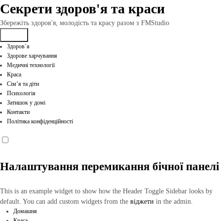
Перейти
Секрети здоров'я та краси
до
вмісту
Збережіть здоров'я, молодість та красу разом з FMStudio
Здоров`я
Здорове харчування
Медичні технології
Краса
Сім’я та діти
Психологія
Затишок у домі
Контакти
Політика конфіденційності
Налаштування перемикання бічної панелі
This is an example widget to show how the Header Toggle Sidebar looks by
default. You can add custom widgets from the
віджети
in the admin.
Домашня
Краса