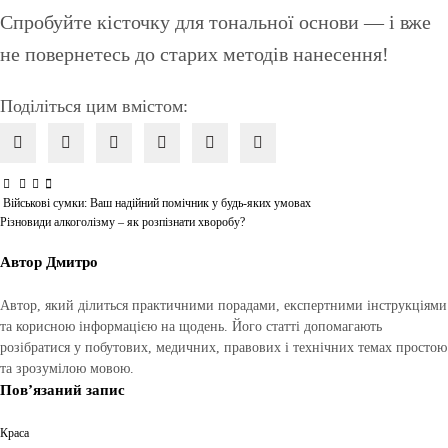
Спробуйте кісточку для тональної основи — і вже
не повернетесь до старих методів нанесення!
Поділіться цим вмістом:
Військові сумки: Ваш надійний помічник у будь-яких умовах
Навігація
Різновиди алкоголізму – як розпізнати хворобу?
записів
Автор
Дмитро
Автор, який ділиться практичними порадами, експертними інструкціями
та корисною інформацією на щодень. Його статті допомагають
розібратися у побутових, медичних, правових і технічних темах простою
та зрозумілою мовою.
Пов’язаний запис
Краса