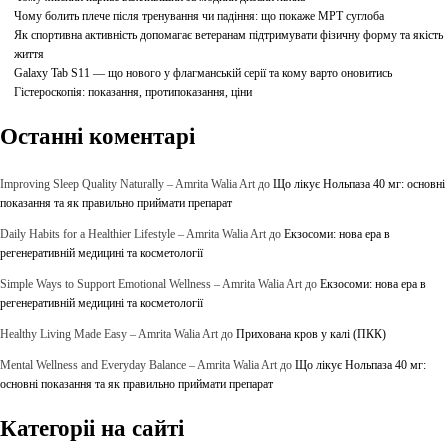
Чому болить плече після тренування чи падіння: що покаже МРТ суглоба
Як спортивна активність допомагає ветеранам підтримувати фізичну форму та якість
життя
Galaxy Tab S11 — що нового у флагманській серії та кому варто оновитись
Гістероскопія: показання, протипоказання, ціни
Останні коментарі
Improving Sleep Quality Naturally – Amrita Walia Art
до
Що лікує Нольпаза 40 мг: основні
показання та як правильно приймати препарат
Daily Habits for a Healthier Lifestyle – Amrita Walia Art
до
Екзосоми: нова ера в
регенеративній медицині та косметології
Simple Ways to Support Emotional Wellness – Amrita Walia Art
до
Екзосоми: нова ера в
регенеративній медицині та косметології
Healthy Living Made Easy – Amrita Walia Art
до
Прихована кров у калі (ПКК)
Mental Wellness and Everyday Balance – Amrita Walia Art
до
Що лікує Нольпаза 40 мг:
основні показання та як правильно приймати препарат
Категоріі на сайті