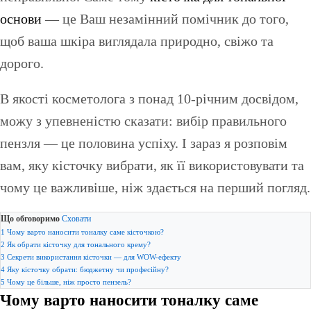
основи
— це Ваш незамінний помічник до того,
щоб ваша шкіра виглядала природно, свіжо та
дорого.
В якості косметолога з понад 10-річним досвідом,
можу з упевненістю сказати: вибір правильного
пензля — це половина успіху. І зараз я розповім
вам, яку кісточку вибрати, як її використовувати та
чому це важливіше, ніж здається на перший погляд.
Що обговоримо
Сховати
1
Чому варто наносити тоналку саме кісточкою?
2
Як обрати кісточку для тонального крему?
3
Секрети використання кісточки — для WOW-ефекту
4
Яку кісточку обрати: бюджетну чи професійну?
5
Чому це більше, ніж просто пензель?
Чому варто наносити тоналку саме