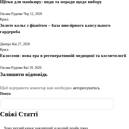
Щітки для манікюру: види та поради щодо вибору
Оксана Руденко
Чер 12, 2026
Краса
Золоте кольє з фіанітом – база ювелірного капсульного
гардероба
Дмитро
Кві 27, 2026
Краса
Екзосоми: нова ера в регенеративній медицині та косметології
Оксана Руденко
Кві 19, 2026
Залишити відповідь
Щоб відправити коментар вам необхідно
авторизуватись
.
Пошук
Шукати
Свіжі Статті
Чому якісний каркас важливіший за модний дизайн ліжка