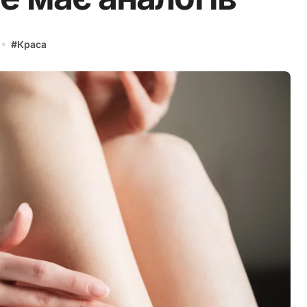
#
Краса