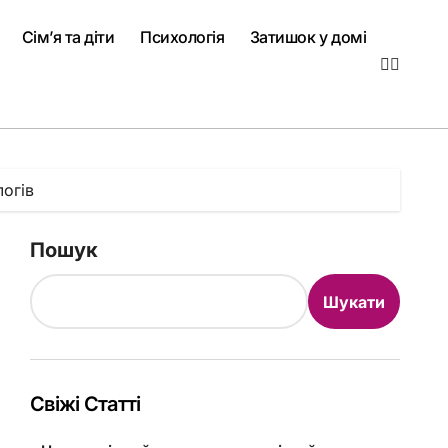
Сім’я та діти
Психологія
Затишок у домі
логів
Пошук
Шукати
Свіжі Статті