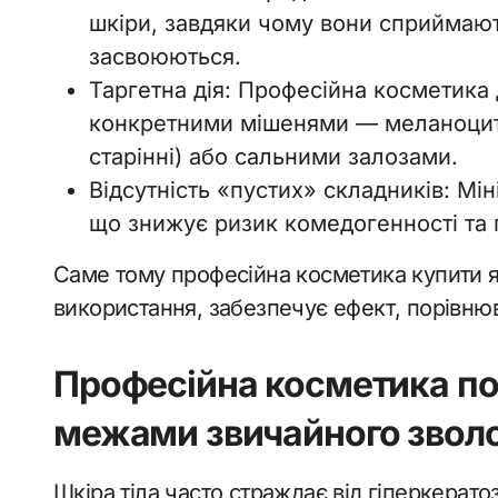
шкіри, завдяки чому вони сприймают
засвоюються.
Таргетна дія: Професійна косметика
конкретними мішенями — меланоцитам
старінні) або сальними залозами.
Відсутність «пустих» складників: Мі
що знижує ризик комедогенності та 
Саме тому професійна косметика купити 
використання, забезпечує ефект, порівню
Професійна косметика по 
межами звичайного звол
Шкіра тіла часто страждає від гіперкерато