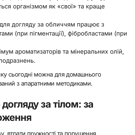
ься організмом як «свої» та краще
 для догляду за обличчям працює з
и (при пігментації), фібробластами (при
німум ароматизаторів та мінеральних олій,
подразнень.
яку сьогодні можна для домашнього
ваний з апаратними методиками.
догляду за тілом: за
оження
зу, втрати пружності та порушення