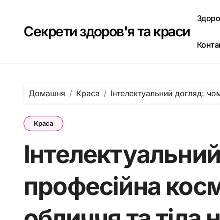
Перейти
до
Здоро
вмісту
Секрети здоров'я та краси
Конта
Домашня
Краса
Інтелектуальний догляд: чо
Краса
Інтелектуальний
професійна кос
обличчя та тіла 