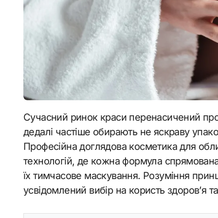
Сучасний ринок краси перенасичений пропозиціями, проте у 2026 році споживачі
дедалі частіше обирають не яскраву упако
Професійна доглядова косметика для обл
технологій, де кожна формула спрямована н
їх тимчасове маскування. Розуміння принц
усвідомлений вибір на користь здоров’я та