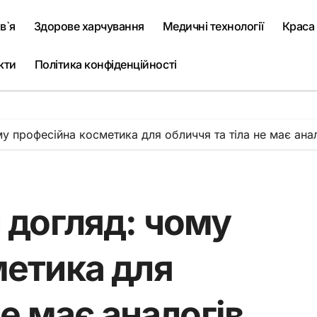
в`я
Здорове харчування
Медичні технології
Краса
кти
Політика конфіденційності
му професійна косметика для обличчя та тіла не має ана
 догляд: чому
метика для
не має аналогів