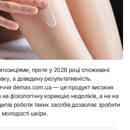
вку, а доведену результативність.
иччя demax.com.ua — це продукт високих
а фізіологічну корекцію недоліків, а не на
ипів роботи таких засобів дозволяє зробити
 молодості шкіри.