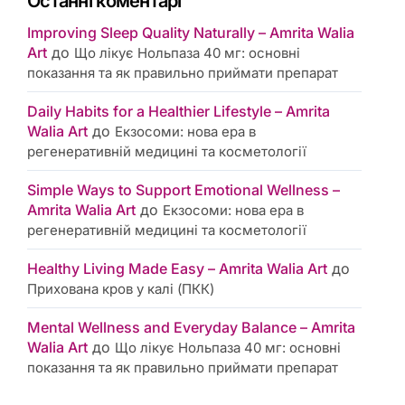
Останні коментарі
Improving Sleep Quality Naturally – Amrita Walia
Art
до
Що лікує Нольпаза 40 мг: основні
показання та як правильно приймати препарат
Daily Habits for a Healthier Lifestyle – Amrita
Walia Art
до
Екзосоми: нова ера в
регенеративній медицині та косметології
Simple Ways to Support Emotional Wellness –
Amrita Walia Art
до
Екзосоми: нова ера в
регенеративній медицині та косметології
Healthy Living Made Easy – Amrita Walia Art
до
Прихована кров у калі (ПКК)
Mental Wellness and Everyday Balance – Amrita
Walia Art
до
Що лікує Нольпаза 40 мг: основні
показання та як правильно приймати препарат