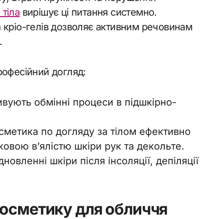
тіла
вирішує ці питання системно.
 кріо-гелів дозволяє активним речовинам
.
рофесійний догляд:
ивують обмінні процеси в підшкірно-
сметика по догляду за тілом ефективно
ковою в’ялістю шкіри рук та декольте.
овленні шкіри після інсоляції, депіляції
косметику для обличчя