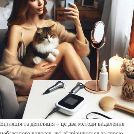
Епіляція та депіляція – це два методи видалення
небажаного волосся, які відрізняються за своєю