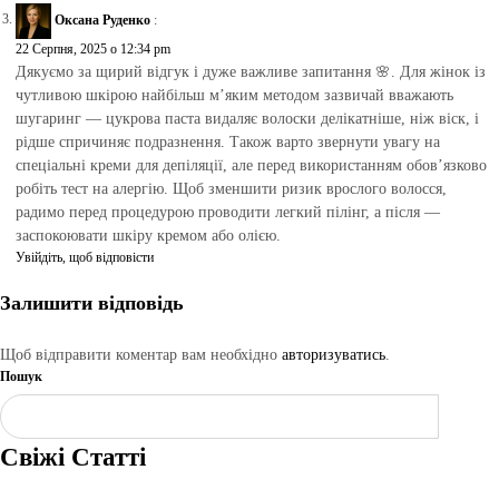
Оксана Руденко
:
22 Серпня, 2025 о 12:34 pm
Дякуємо за щирий відгук і дуже важливе запитання 🌸. Для жінок із
чутливою шкірою найбільш м’яким методом зазвичай вважають
шугаринг — цукрова паста видаляє волоски делікатніше, ніж віск, і
рідше спричиняє подразнення. Також варто звернути увагу на
спеціальні креми для депіляції, але перед використанням обов’язково
робіть тест на алергію. Щоб зменшити ризик врослого волосся,
радимо перед процедурою проводити легкий пілінг, а після —
заспокоювати шкіру кремом або олією.
Увійдіть, щоб відповісти
Залишити відповідь
Щоб відправити коментар вам необхідно
авторизуватись
.
Пошук
Шукати
Свіжі Статті