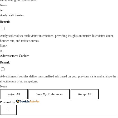
and enabling third-party tools.
None
►
Analytical Cookies
Remark
Analytical cookies track visitor interactions, providing insights on metrics like visitor count,
bounce rate, and traffic sources.
None
►
Advertisement Cookies
Remark
Advertisement cookies deliver personalized ads based on your previous visits and analyze the
effectiveness of ad campaigns.
None
Reject All
Save My Preferences
Accept All
Powered by
Пошук: