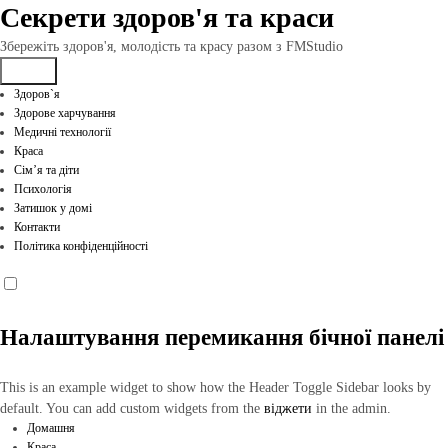
Перейти
Секрети здоров'я та краси
до
вмісту
Збережіть здоров'я, молодість та красу разом з FMStudio
Здоров`я
Здорове харчування
Медичні технології
Краса
Сім’я та діти
Психологія
Затишок у домі
Контакти
Політика конфіденційності
Налаштування перемикання бічної панелі
This is an example widget to show how the Header Toggle Sidebar looks by
default. You can add custom widgets from the
віджети
in the admin.
Домашня
Краса