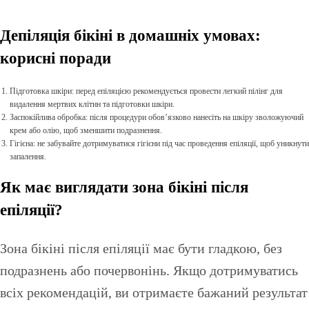
Депіляція бікіні в домашніх умовах:
корисні поради
Підготовка шкіри: перед епіляцією рекомендується провести легкий пілінг для
видалення мертвих клітин та підготовки шкіри.
Заспокійлива обробка: після процедури обов’язково нанесіть на шкіру зволожуючий
крем або олію, щоб зменшити подразнення.
Гігієна: не забувайте дотримуватися гігієни під час проведення епіляції, щоб уникнути
запалення.
Як має виглядати зона бікіні після
епіляції?
Зона бікіні після епіляції має бути гладкою, без
подразнень або почервонінь. Якщо дотримуватись
всіх рекомендацій, ви отримаєте бажаний результат