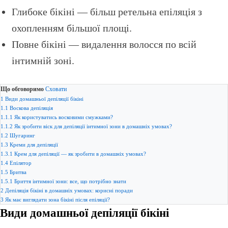
Глибоке бікіні — більш ретельна епіляція з
охопленням більшої площі.
Повне бікіні — видалення волосся по всій
інтимній зоні.
Що обговоримо
Сховати
1
Види домашньої депіляції бікіні
1.1
Воскова депіляція
1.1.1
Як користуватись восковими смужками?
1.1.2
Як зробити віск для депіляції інтимної зони в домашніх умовах?
1.2
Шугаринг
1.3
Креми для депіляції
1.3.1
Крем для депіляції — як зробити в домашніх умовах?
1.4
Епілятор
1.5
Бритва
1.5.1
Бриття інтимної зони: все, що потрібно знати
2
Депіляція бікіні в домашніх умовах: корисні поради
3
Як має виглядати зона бікіні після епіляції?
Види домашньої депіляції бікіні