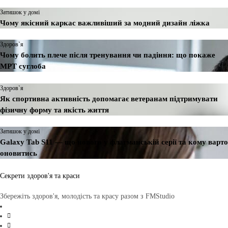
Затишок у домі
Чому якісний каркас важливіший за модний дизайн ліжка
Здоров`я
Чому болить плече після тренування чи падіння: що покаже
МРТ суглоба
Здоров`я
Як спортивна активність допомагає ветеранам підтримувати
фізичну форму та якість життя
Затишок у домі
Galaxy Tab S11 — що нового у флагманській серії та кому варто
оновитись
Секрети здоров'я та краси
Збережіть здоров'я, молодість та красу разом з FMStudio