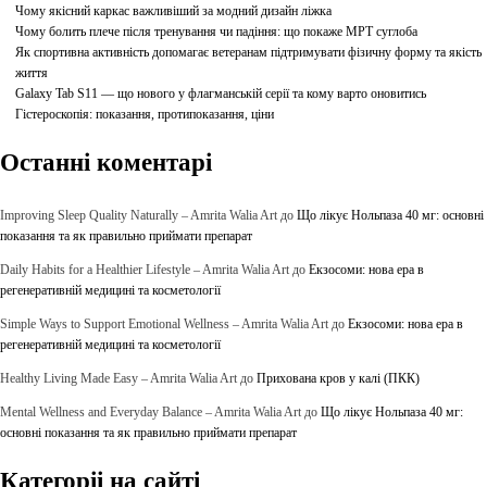
Чому якісний каркас важливіший за модний дизайн ліжка
Чому болить плече після тренування чи падіння: що покаже МРТ суглоба
Як спортивна активність допомагає ветеранам підтримувати фізичну форму та якість
життя
Galaxy Tab S11 — що нового у флагманській серії та кому варто оновитись
Гістероскопія: показання, протипоказання, ціни
Останні коментарі
Improving Sleep Quality Naturally – Amrita Walia Art
до
Що лікує Нольпаза 40 мг: основні
показання та як правильно приймати препарат
Daily Habits for a Healthier Lifestyle – Amrita Walia Art
до
Екзосоми: нова ера в
регенеративній медицині та косметології
Simple Ways to Support Emotional Wellness – Amrita Walia Art
до
Екзосоми: нова ера в
регенеративній медицині та косметології
Healthy Living Made Easy – Amrita Walia Art
до
Прихована кров у калі (ПКК)
Mental Wellness and Everyday Balance – Amrita Walia Art
до
Що лікує Нольпаза 40 мг:
основні показання та як правильно приймати препарат
Категоріі на сайті