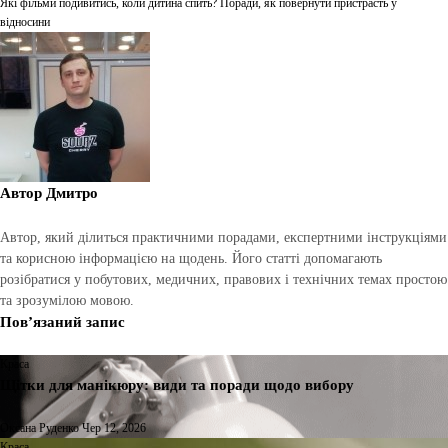
Які фільми подивитись, коли дитина спить? Поради, як повернути пристрасть у
записів
відносини
Автор
Дмитро
Автор, який ділиться практичними порадами, експертними інструкціями
та корисною інформацією на щодень. Його статті допомагають
розібратися у побутових, медичних, правових і технічних темах простою
та зрозумілою мовою.
Пов’язаний запис
Краса
Щітки для манікюру: види та поради щодо вибору
Оксана Руденко
Чер 12, 2026
Краса