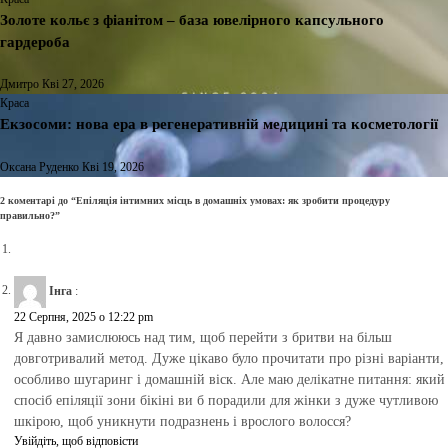
Золоте кольє з фіанітом – база ювелірного капсульного
гардероба
Дмитро
Кві 27, 2026
Краса
Екзосоми: нова ера в регенеративній медицині та косметології
Оксана Руденко
Кві 19, 2026
2 коментарі до “Епіляція інтимних місць в домашніх умовах: як зробити процедуру
правильно?”
Інга
:
22 Серпня, 2025 о 12:22 pm
Я давно замислююсь над тим, щоб перейти з бритви на більш
довготривалий метод. Дуже цікаво було прочитати про різні варіанти,
особливо шугаринг і домашній віск. Але маю делікатне питання: який
спосіб епіляції зони бікіні ви б порадили для жінки з дуже чутливою
шкірою, щоб уникнути подразнень і врослого волосся?
Увійдіть, щоб відповісти