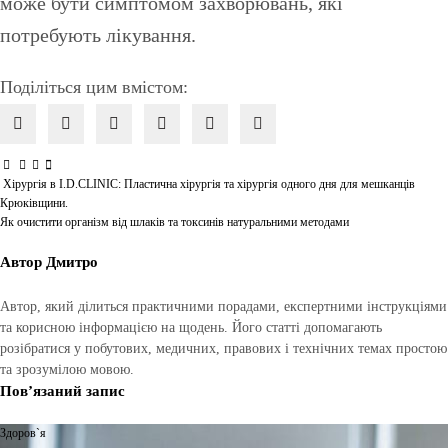
може бути симптомом захворювань, які
потребують лікування.
Поділіться цим вмістом:
Хірургія в I.D.CLINIC: Пластична хірургія та хірургія одного дня для мешканців
Навігація
Крюківщини.
записів
Як очистити організм від шлаків та токсинів натуральними методами
Автор
Дмитро
Автор, який ділиться практичними порадами, експертними інструкціями
та корисною інформацією на щодень. Його статті допомагають
розібратися у побутових, медичних, правових і технічних темах простою
та зрозумілою мовою.
Пов’язаний запис
Здоров`я