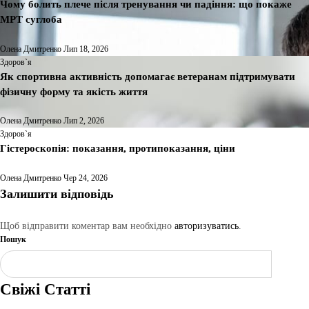
Чому болить плече після тренування чи падіння: що покаже
МРТ суглоба
Олена Дмитренко
Лип 18, 2026
Здоров`я
Як спортивна активність допомагає ветеранам підтримувати
фізичну форму та якість життя
Олена Дмитренко
Лип 2, 2026
Здоров`я
Гістероскопія: показання, протипоказання, ціни
Олена Дмитренко
Чер 24, 2026
Залишити відповідь
Щоб відправити коментар вам необхідно
авторизуватись
.
Пошук
Шукати
Свіжі Статті