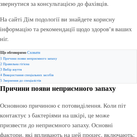
звернутися за консультацією до фахівців.
На сайті Дім подології ви знайдете корисну
інформацію та рекомендації щодо здоров’я ваших
ніг.
Що обговоримо
Сховати
1
Причини появи неприємного запаху
2
Правильна гігієна
3
Вибір взуття
4
Використання спеціальних засобів
5
Звернення до спеціалістів
Причини появи неприємного запаху
Основною причиною є потовиділення. Коли піт
контактує з бактеріями на шкірі, це може
призвести до неприємного запаху. Основні
фактори, які впливають на цей процес, включають: