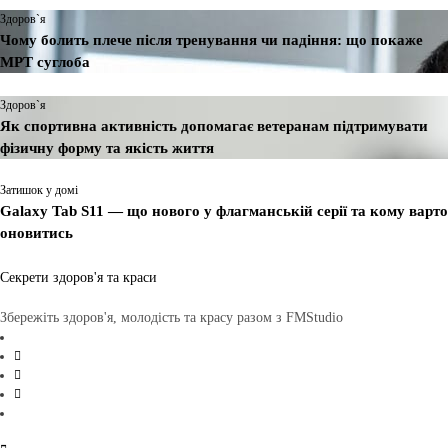
Здоров`я
Чому болить плече після тренування чи падіння: що покаже
МРТ суглоба
Здоров`я
Як спортивна активність допомагає ветеранам підтримувати
фізичну форму та якість життя
Затишок у домі
Galaxy Tab S11 — що нового у флагманській серії та кому варто
оновитись
Секрети здоров'я та краси
Збережіть здоров'я, молодість та красу разом з FMStudio