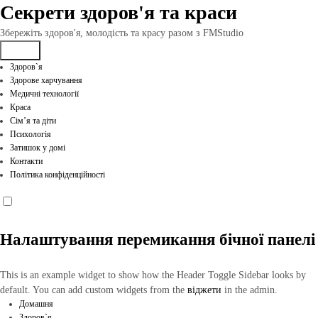
Перейти
Секрети здоров'я та краси
до
вмісту
Збережіть здоров'я, молодість та красу разом з FMStudio
Здоров`я
Здорове харчування
Медичні технології
Краса
Сім’я та діти
Психологія
Затишок у домі
Контакти
Політика конфіденційності
Налаштування перемикання бічної панелі
This is an example widget to show how the Header Toggle Sidebar looks by
default. You can add custom widgets from the
віджети
in the admin.
Домашня
Здоров`я