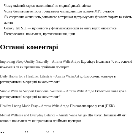
Чому якісний каркас важливіший за модний дизайн ліжка
Чому болить плече після тренування чи падіння: що покаже МРТ суглоба
Як спортивна активність допомагає ветеранам підтримувати фізичну форму та якість
життя
Galaxy Tab S11 — що нового у флагманській серії та кому варто оновитись
Гістероскопія: показання, протипоказання, ціни
Останні коментарі
Improving Sleep Quality Naturally – Amrita Walia Art
до
Що лікує Нольпаза 40 мг: основні
показання та як правильно приймати препарат
Daily Habits for a Healthier Lifestyle – Amrita Walia Art
до
Екзосоми: нова ера в
регенеративній медицині та косметології
Simple Ways to Support Emotional Wellness – Amrita Walia Art
до
Екзосоми: нова ера в
регенеративній медицині та косметології
Healthy Living Made Easy – Amrita Walia Art
до
Прихована кров у калі (ПКК)
Mental Wellness and Everyday Balance – Amrita Walia Art
до
Що лікує Нольпаза 40 мг:
основні показання та як правильно приймати препарат