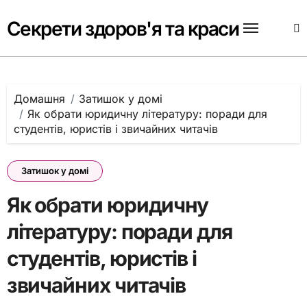
Перейти
до
Секрети здоров'я та краси
вмісту
Домашня
Затишок у домі
Як обрати юридичну літературу: поради для
студентів, юристів і звичайних читачів
Затишок у домі
Як обрати юридичну
літературу: поради для
студентів, юристів і
звичайних читачів