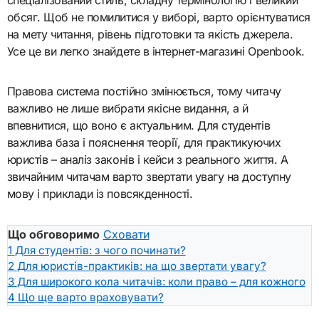
обсяг. Щоб не помилитися у виборі, варто орієнтуватися
на мету читання, рівень підготовки та якість джерела.
Усе це ви легко знайдете в інтернет-магазині Openbook.
Правова система постійно змінюється, тому читачу
важливо не лише вибрати якісне видання, а й
впевнитися, що воно є актуальним. Для студентів
важлива база і пояснення теорії, для практикуючих
юристів – аналіз законів і кейси з реального життя. А
звичайним читачам варто звертати увагу на доступну
мову і приклади із повсякденності.
Що обговоримо
Сховати
1
Для студентів: з чого починати?
2
Для юристів-практиків: на що звертати увагу?
3
Для широкого кола читачів: коли право – для кожного
4
Що ще варто враховувати?