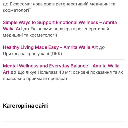
до
Екзосоми: нова ера в регенеративній медицині та
косметології
Simple Ways to Support Emotional Wellness – Amrita
Walia Art
до
Екзосоми: нова ера в регенеративній
медицині та косметології
Healthy Living Made Easy – Amrita Walia Art
до
Прихована кров у калі (ПКК)
Mental Wellness and Everyday Balance – Amrita Walia
Art
до
Що лікує Нольпаза 40 мг: основні показання та як
правильно приймати препарат
Категоріі на сайті