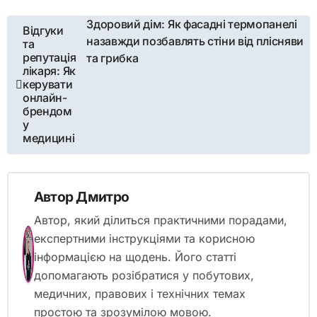
Навігація
Здоровий дім: Як фасадні термопанелі
Відгуки
назавжди позбавлять стіни від плісняви
та
записів
репутація
та грибка
лікаря: Як
керувати
онлайн-
брендом
у
медицині
Автор
Дмитро
Автор, який ділиться практичними порадами,
експертними інструкціями та корисною
інформацією на щодень. Його статті
допомагають розібратися у побутових,
медичних, правових і технічних темах
простою та зрозумілою мовою.