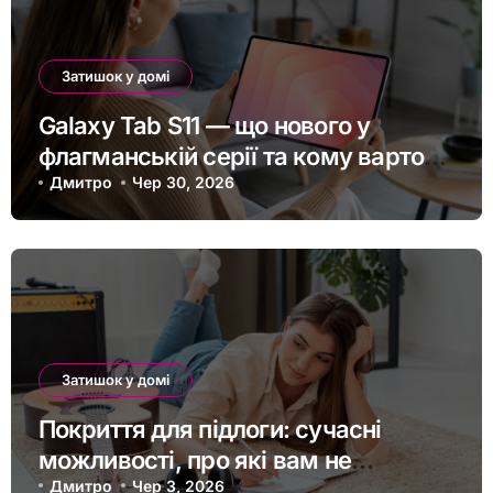
Затишок у домі
Galaxy Tab S11 — що нового у
флагманській серії та кому варто
оновитись
Дмитро
Чер 30, 2026
Затишок у домі
Покриття для підлоги: сучасні
можливості, про які вам не
розкажуть будівельники
Дмитро
Чер 3, 2026