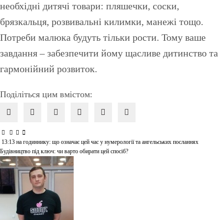
необхідні дитячі товари: пляшечки, соски,
брязкальця, розвивальні килимки, манежі тощо.
Потреби малюка будуть тільки рости. Тому ваше
завдання – забезпечити йому щасливе дитинство та
гармонійний розвиток.
Поділіться цим вмістом:
13:13 на годиннику: що означає цей час у нумерології та ангельських посланнях
Навігація
Будівництво під ключ: чи варто обирати цей спосіб?
записів