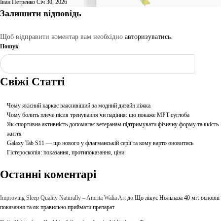
Іван Петренко
Січ 30, 2026
Залишити відповідь
Щоб відправити коментар вам необхідно
авторизуватись
.
Пошук
Шукати
Свіжі Статті
Чому якісний каркас важливіший за модний дизайн ліжка
Чому болить плече після тренування чи падіння: що покаже МРТ суглоба
Як спортивна активність допомагає ветеранам підтримувати фізичну форму та якість
життя
Galaxy Tab S11 — що нового у флагманській серії та кому варто оновитись
Гістероскопія: показання, протипоказання, ціни
Останні коментарі
Improving Sleep Quality Naturally – Amrita Walia Art
до
Що лікує Нольпаза 40 мг: основні
показання та як правильно приймати препарат