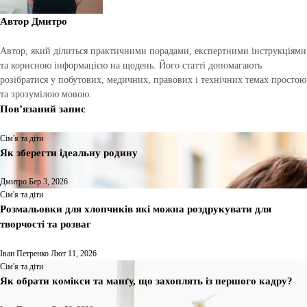
Автор
Дмитро
Автор, який ділиться практичними порадами, експертними інструкціями
та корисною інформацією на щодень. Його статті допомагають
розібратися у побутових, медичних, правових і технічних темах простою
та зрозумілою мовою.
Пов’язаний запис
Сім'я та діти
Як зберегти ідеальну родину
Дмитро
Бер 3, 2026
Сім'я та діти
Розмальовки для хлопчиків які можна роздрукувати для
творчості та розваг
Іван Петренко
Лют 11, 2026
Сім'я та діти
Як обрати комікси та манґу, що захоплять із першого кадру?