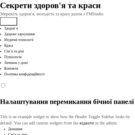
Перейти
Секрети здоров'я та краси
до
вмісту
Збережіть здоров'я, молодість та красу разом з FMStudio
Здоров`я
Здорове харчування
Медичні технології
Краса
Сім’я та діти
Психологія
Затишок у домі
Контакти
Політика конфіденційності
Налаштування перемикання бічної панелі
This is an example widget to show how the Header Toggle Sidebar looks by
default. You can add custom widgets from the
віджети
in the admin.
Домашня
Сім'я та діти