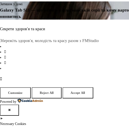
Затишок у домі
Galaxy Tab S11 — що нового у флагманській серії та кому варто
оновитись
Секрети здоров'я та краси
Збережіть здоров'я, молодість та красу разом з FMStudio
Customize
Reject All
Accept All
Powered by
✖
►
Necessary Cookies