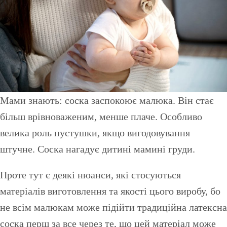
Мами знають: соска заспокоює малюка. Він стає
більш врівноваженим, менше плаче. Особливо
велика роль пустушки, якщо вигодовування
штучне. Соска нагадує дитині мамині груди.
Проте тут є деякі нюанси, які стосуються
матеріалів виготовлення та якості цього виробу, бо
не всім малюкам може підійти традиційна латексна
соска перш за все через те, що цей матеріал може