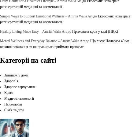
Daily Habits for a Healthier Lifestyle – Amrita Walia Art
до
Екзосоми: нова ера в
регенеративній медицині та косметології
Simple Ways to Support Emotional Wellness – Amrita Walia Art
до
Екзосоми: нова ера в
регенеративній медицині та косметології
Healthy Living Made Easy – Amrita Walia Art
до
Прихована кров у калі (ПКК)
Mental Wellness and Everyday Balance – Amrita Walia Art
до
Що лікує Нольпаза 40 мг:
основні показання та як правильно приймати препарат
Категоріі на сайті
Затишок у домі
Здоров`я
Здорове харчування
Краса
Медичні технології
Психологія
Сім'я та діти