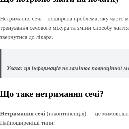
Нетримання сечі – поширена проблема, яку часто можна полегшити в домашніх умовах. Ця стаття розповідає про ефективні методи, такі як вправи Кегеля,
тренування сечового міхура та зміни способу життя
звернутися до лікаря.
Увага:
ця інформація не замінює повноцінної ме
Що таке нетримання сечі?
Нетримання сечі
(інконтиненція) — це мимовільне
Найпоширеніші типи: