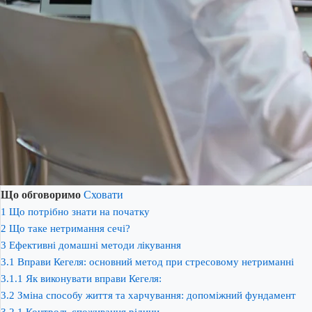
Що обговоримо
Сховати
1
Що потрібно знати на початку
2
Що таке нетримання сечі?
3
Ефективні домашні методи лікування
3.1
Вправи Кегеля: основний метод при стресовому нетриманні
3.1.1
Як виконувати вправи Кегеля:
3.2
Зміна способу життя та харчування: допоміжний фундамент
3.2.1
Контроль споживання рідини