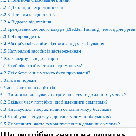
3.2.2
Дієта при нетриманні сечі
3.2.3
Підтримка здорової ваги
3.2.4
Відмова від куріння
3.3
Тренування сечового міхура (Bladder Training): метод для урге
3.3.1
Як проводити:
3.4
Абсорбуючі засоби: підтримка під час лікування
3.5
Натуральні засоби: із застереженням
4
Коли звернутися до лікаря?
4.1
Який лікар займається нетриманням?
4.2
Які обстеження можуть бути призначені?
5
Загальні поради
6
Часті запитання пацієнтів
6.1
Чи можна вилікувати нетримання сечі в домашніх умовах?
6.2
Скільки часу потрібно, щоб зменшити симптоми?
6.3
Чи лікується гіперактивний сечовий міхур без ліків?
6.4
Як лікувати енурез у дорослих у домашніх умовах?
6.5
Як зупинити часте сечовипускання в домашніх умовах?
Що потрібно знати на початку