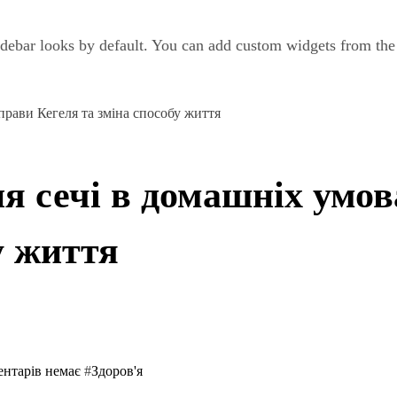
debar looks by default. You can add custom widgets from th
прави Кегеля та зміна способу життя
я сечі в домашніх умов
у життя
ентарів немає
#
Здоров'я