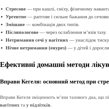
Стресове
— при кашлі, сміху, фізичному навант
Ургентне
— раптове і сильне бажання до сечови
Змішане
— комбінація двох типів.
Післяпологове
— через ослаблення м’язів тазу.
Нетримання сечі у вагітних
— унаслідок тиску 
Нічне нетримання (енурез)
— у дітей і доросли
Ефективні домашні методи ліку
Вправи Кегеля: основний метод при стр
Вправи Кегеля зміцнюють м’язи тазового дна, що 
вагітних
та
у підлітків
.