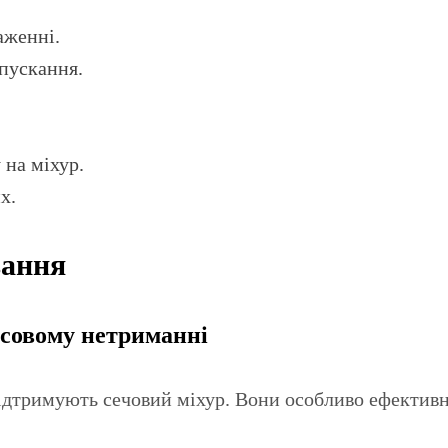
аженні.
пускання.
на міхур.
х.
вання
есовому нетриманні
підтримують сечовий міхур. Вони особливо ефектив