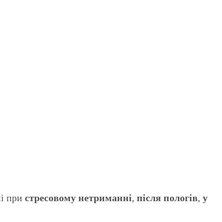
ні при
стресовому нетриманні
,
після пологів
,
у