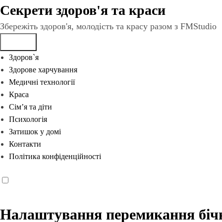
Перейти
Секрети здоров'я та краси
до
Збережіть здоров'я, молодість та красу разом з FMStudio
вмісту
Здоров`я
Здорове харчування
Медичні технології
Краса
Сім’я та діти
Психологія
Затишок у домі
Контакти
Політика конфіденційності
Налаштування перемикання бічн