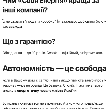
Чим «Своя Енергія» краща за
інші компанії?
Їх не цікавить “продати коробку”. Їм важливо, щоб світло було у
вас
завжди
.
Що з гарантією?
Обладнання — до 10 років. Сервіс — офіційний, з підтримкою.
Автономність — це свобода
Коли в Вашому домі є світло, навіть якщо півміста занурилось у
темряву — це не розкіш. Це безпека. Спокій. І частинка твого
внеску в
енергетичну незалежність України
.
Бо країна починається не з політики. А з кожного подвір’я, де
світиться вікно. І якщо ти готовий взяти енергію у свої руки —