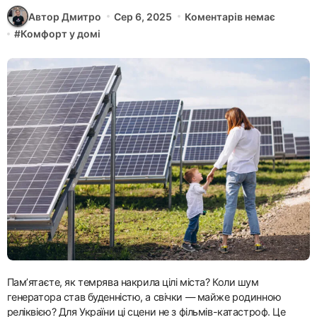
Автор Дмитро
Сер 6, 2025
Коментарів немає
#
Комфорт у домі
Пам’ятаєте, як темрява накрила цілі міста? Коли шум
генератора став буденністю, а свічки — майже родинною
реліквією? Для України ці сцени не з фільмів-катастроф. Це