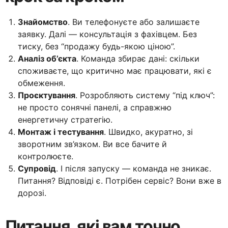
Знайомство
. Ви телефонуєте або залишаєте
заявку. Далі — консультація з фахівцем. Без
тиску, без “продажу будь-якою ціною”.
Аналіз об’єкта
. Команда збирає дані: скільки
споживаєте, що критично має працювати, які є
обмеження.
Проєктування
. Розробляють систему “під ключ”:
не просто сонячні панелі, а справжню
енергетичну стратегію.
Монтаж і тестування
. Швидко, акуратно, зі
зворотним зв’язком. Ви все бачите й
контролюєте.
Супровід
. І після запуску — команда не зникає.
Питання? Відповіді є. Потрібен сервіс? Вони вже в
дорозі.
Питання, які вам точно