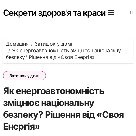
Перейти
до
Секрети здоров'я та краси
вмісту
Домашня
Затишок у домі
Як енергоавтономність зміцнює національну
безпеку? Рішення від «Своя Енергія»
Затишок у домі
Як енергоавтономність
зміцнює національну
безпеку? Рішення від «Своя
Енергія»