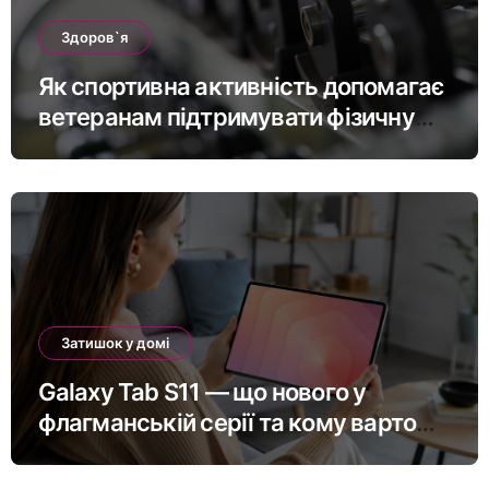
Здоров`я
Як спортивна активність допомагає
ветеранам підтримувати фізичну
форму та якість життя
Затишок у домі
Galaxy Tab S11 — що нового у
флагманській серії та кому варто
оновитись