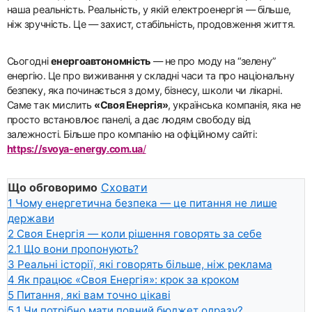
наша реальність. Реальність, у якій електроенергія — більше,
ніж зручність. Це — захист, стабільність, продовження життя.
Сьогодні
енергоавтономність
— не про моду на “зелену”
енергію. Це про виживання у складні часи та про національну
безпеку, яка починається з дому, бізнесу, школи чи лікарні.
Саме так мислить
«Своя Енергія»
, українська компанія, яка не
просто встановлює панелі, а дає людям свободу від
залежності. Більше про компанію на офіційному сайті:
https://svoya-energy.com.ua
/
Що обговоримо
Сховати
1
Чому енергетична безпека — це питання не лише
держави
2
Своя Енергія — коли рішення говорять за себе
2.1
Що вони пропонують?
3
Реальні історії, які говорять більше, ніж реклама
4
Як працює «Своя Енергія»: крок за кроком
5
Питання, які вам точно цікаві
5.1
Чи потрібно мати повний бюджет одразу?