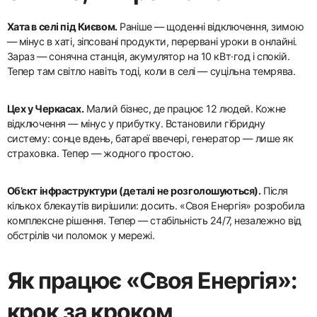
Хата в селі під Києвом.
Раніше — щоденні відключення, зимою
— мінус в хаті, зіпсовані продукти, перервані уроки в онлайні.
Зараз — сонячна станція, акумулятор на 10 кВт·год і спокій.
Тепер там світло навіть тоді, коли в селі — суцільна темрява.
Цех у Черкасах.
Малий бізнес, де працює 12 людей. Кожне
відключення — мінус у прибутку. Встановили гібридну
систему: сонце вдень, батареї ввечері, генератор — лише як
страховка. Тепер — жодного простою.
Об’єкт інфраструктури (деталі не розголошуються).
Після
кількох блекаутів вирішили: досить. «Своя Енергія» розробила
комплексне рішення. Тепер — стабільність 24/7, незалежно від
обстрілів чи поломок у мережі.
Як працює «Своя Енергія»:
крок за кроком