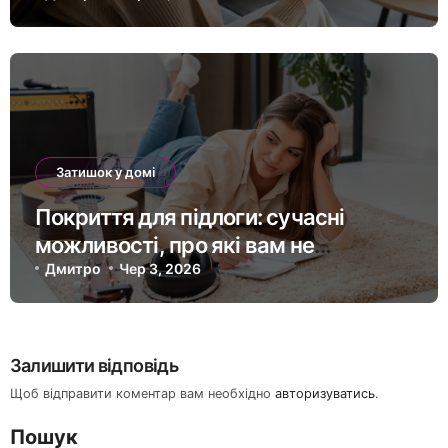
Затишок у домі
Покриття для підлоги: сучасні
можливості, про які вам не
розкажуть будівельники
Дмитро
Чер 3, 2026
Залишити відповідь
Щоб відправити коментар вам необхідно
авторизуватись
.
Пошук