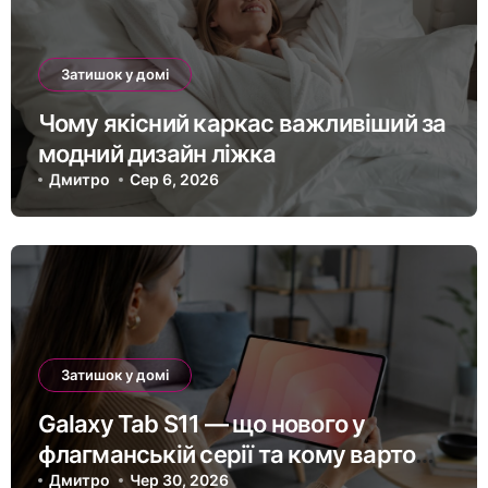
Затишок у домі
Чому якісний каркас важливіший за
модний дизайн ліжка
Дмитро
Сер 6, 2026
Затишок у домі
Galaxy Tab S11 — що нового у
флагманській серії та кому варто
оновитись
Дмитро
Чер 30, 2026