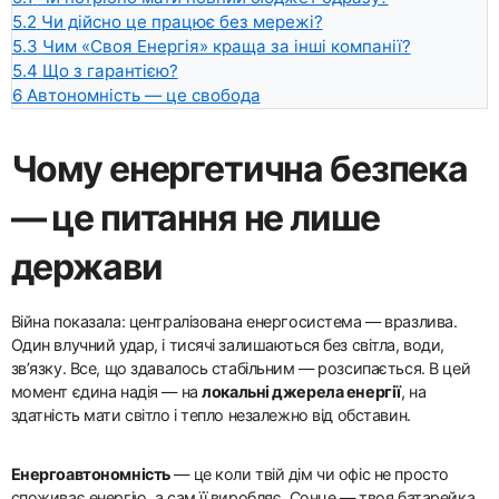
5.2
Чи дійсно це працює без мережі?
5.3
Чим «Своя Енергія» краща за інші компанії?
5.4
Що з гарантією?
6
Автономність — це свобода
Чому енергетична безпека
— це питання не лише
держави
Війна показала: централізована енергосистема — вразлива.
Один влучний удар, і тисячі залишаються без світла, води,
зв’язку. Все, що здавалось стабільним — розсипається. В цей
момент єдина надія — на
локальні джерела енергії
, на
здатність мати світло і тепло незалежно від обставин.
Енергоавтономність
— це коли твій дім чи офіс не просто
споживає енергію, а сам її виробляє. Сонце — твоя батарейка.