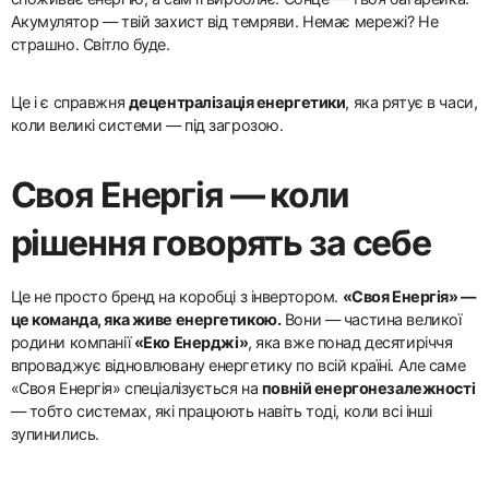
Акумулятор — твій захист від темряви. Немає мережі? Не
страшно. Світло буде.
Це і є справжня
децентралізація енергетики
, яка рятує в часи,
коли великі системи — під загрозою.
Своя Енергія — коли
рішення говорять за себе
Це не просто бренд на коробці з інвертором.
«Своя Енергія» —
це команда, яка живе енергетикою.
Вони — частина великої
родини компанії
«Еко Енерджі»
, яка вже понад десятиріччя
впроваджує відновлювану енергетику по всій країні. Але саме
«Своя Енергія» спеціалізується на
повній енергонезалежності
— тобто системах, які працюють навіть тоді, коли всі інші
зупинились.