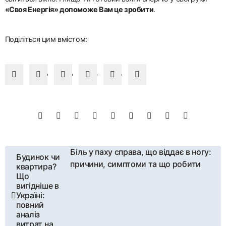
«Своя Енергія» допоможе Вам це зробити
.
Поділіться цим вмістом:
Навігація
Біль у паху справа, що віддає в ногу:
Будинок чи
причини, симптоми та що робити
квартира?
записів
Що
вигідніше в
Україні:
повний
аналіз
витрат на