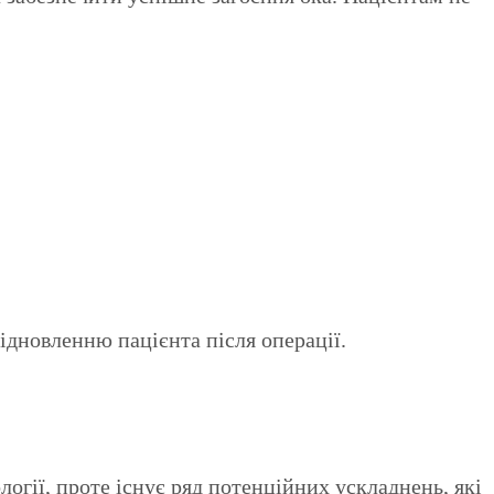
дновленню пацієнта після операції.
огії, проте існує ряд потенційних ускладнень, які