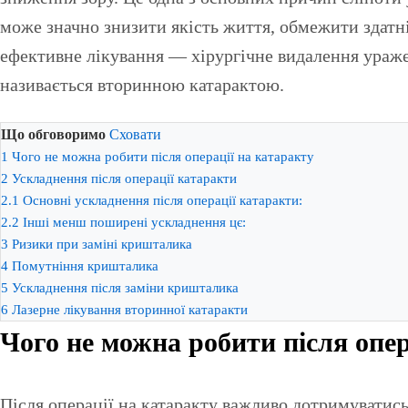
може значно знизити якість життя, обмежити здатн
ефективне лікування — хірургічне видалення ураже
називається вторинною катарактою.
Що обговоримо
Сховати
1
Чого не можна робити після операції на катаракту
2
Ускладнення після операції катаракти
2.1
Основні ускладнення після операції катаракти:
2.2
Інші менш поширені ускладнення цє:
3
Ризики при заміні кришталика
4
Помутніння кришталика
5
Ускладнення після заміни кришталика
6
Лазерне лікування вторинної катаракти
Чого не можна робити після опер
Після операції на катаракту важливо дотримуватис