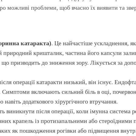
о можливі проблеми, щоб вчасно їх виявити та звер
оринна катаракта)
. Це найчастіше ускладнення, яке
ий природний кришталик, частина його капсули зал
 що призводить до зниження зору. Лікується за допо
після операції катаракти низький, він існує. Ендофт
. Симптоми включають сильний біль в оці, почервон
 навіть додаткового хірургічного втручання.
ь виникнути після операції, коли імунна система ре
очних крапель із протизапальними або стероїдними 
аких як пошкодження рогівки або підвищення внутр