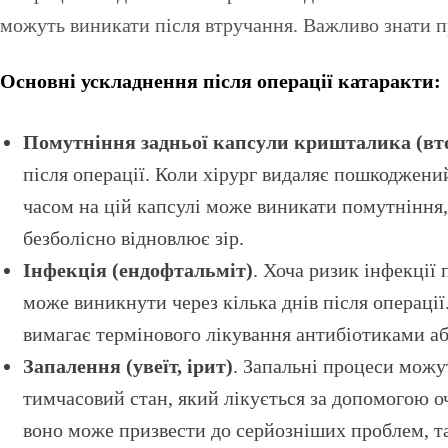
можуть виникати після втручання. Важливо знати пр
Основні ускладнення після операції катаракти:
Помутніння задньої капсули кришталика (вт
після операції. Коли хірург видаляє пошкоджен
часом на цій капсулі може виникати помутніння,
безболісно відновлює зір.
Інфекція (ендофтальміт)
. Хоча ризик інфекції 
може виникнути через кілька днів після операції
вимагає термінового лікування антибіотиками або
Запалення (увеїт, ірит)
. Запальні процеси можут
тимчасовий стан, який лікується за допомогою 
воно може призвести до серйозніших проблем, т