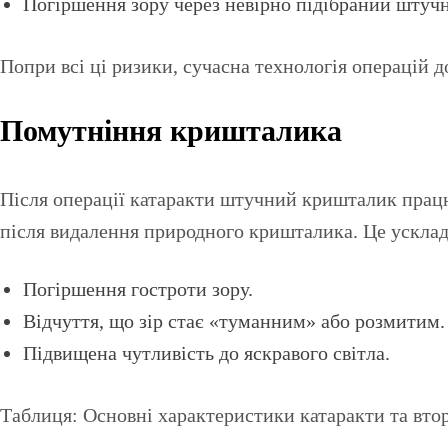
Погіршення зору через невірно підібраний штучн
Попри всі ці ризики, сучасна технологія операцій д
Помутніння кришталика
Після операції катаракти штучний кришталик працю
після видалення природного кришталика. Це ускла
Погіршення гостроти зору.
Відчуття, що зір стає «туманним» або розмитим.
Підвищена чутливість до яскравого світла.
Таблиця: Основні характеристики катаракти та вто