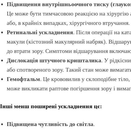
Підвищення внутрішньоочного тиску (глауко
Це може бути тимчасовою реакцією на хірургію 
або, в крайніх випадках, хірургічного втручання.
Ретинальні ускладнення
. Після операції на ка
макули (кістозний макулярний набряк). Відшарув
до втрати зору. Симптоми відшарування включают
Дислокація штучного кришталика
. У рідкісн
або спотвореного зору. Такий стан може вимагати
Гемофтальм
. Це крововилив у склоподібне тіло
може викликати раптове погіршення зору і вимаг
Інші менш поширені ускладнення цє:
Підвищена чутливість до світла
.