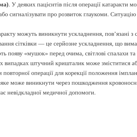
ма)
. У деяких пацієнтів після операції катаракти
або сигналізувати про розвиток глаукоми. Ситуац
таракту можуть виникнути ускладнення, пов’язані з с
ання сітківки — це серйозне ускладнення, що вима
ь появу «мушок» перед очима, світлові спалахи та ч
их випадках штучний кришталик може зміститися аб
 повторної операції для корекції положення імплан
, яке може виникнути через пошкодження кровоносних
ає невідкладної медичної допомоги.