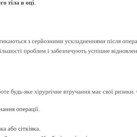
о тіла в оці
.
тикаються з серйозними ускладненнями після операці
льшості проблем і забезпечують успішне відновлен
те будь-яке хірургічне втручання має свої ризики.
нання операції.
а або сітківка.