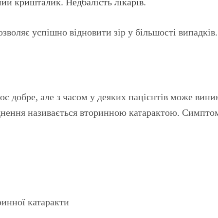
ий кришталик. Недбалість лікарів.
озволяє успішно відновити зір у більшості випадків.
є добре, але з часом у деяких пацієнтів може вини
днення називається вторинною катарактою. Симпто
ринної катаракти