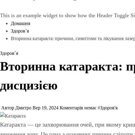
This is an example widget to show how the Header Toggle Si
Домашня
Здоров`я
Вторинна катаракта: причини, симптоми та лікування лаз
Здоров`я
Вторинна катаракта: п
дисцизією
Автор Дмитро
Вер 19, 2024
Коментарів немає
#
Здоров'я
Катаракта — це захворювання очей, при якому кришталик втрачає свою прозорість, через що світло не може вільно проникати в око, що призводить до
зниження зору. Це одна з основних причин сліпоти у