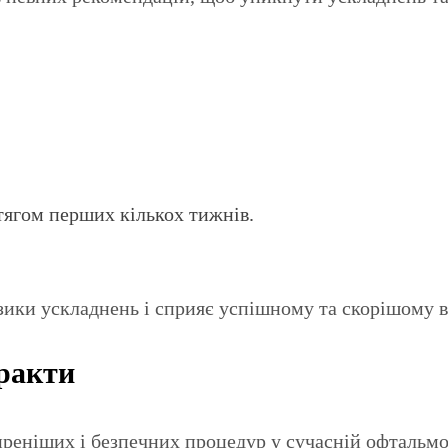
тягом перших кількох тижнів.
ики ускладнень і сприяє успішному та скорішому ві
аракти
реніших і безпечних процедур у сучасній офтальмол