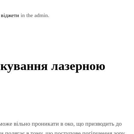
e
віджети
in the admin.
ікування лазерною
ти полягає в тому, що поступове погіршення зору