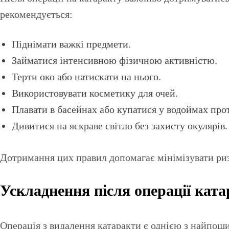
рекомендується:
Піднімати важкі предмети.
Займатися інтенсивною фізичною активністю.
Терти око або натискати на нього.
Використовувати косметику для очей.
Плавати в басейнах або купатися у водоймах про
Дивитися на яскраве світло без захисту окулярів.
Дотримання цих правил допомагає мінімізувати риз
Ускладнення після операції кат
Операція з видалення катаракти є однією з найпоши