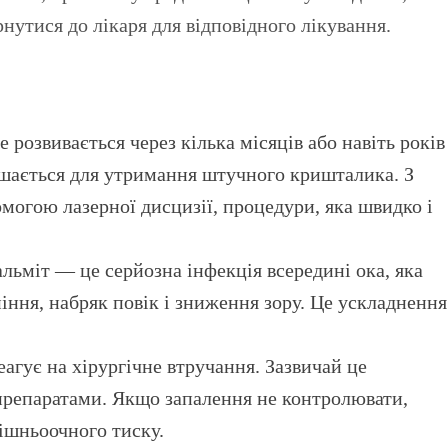
нутися до лікаря для відповідного лікування.
 розвивається через кілька місяців або навіть років
ишається для утримання штучного кришталика. З
могою лазерної дисцизії, процедури, яка швидко і
альміт — це серйозна інфекція всередині ока, яка
іння, набряк повік і зниження зору. Це ускладнення
агує на хірургічне втручання. Зазвичай це
препаратами. Якщо запалення не контролювати,
ішньоочного тиску.