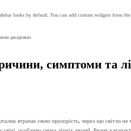
debar looks by default. You can add custom widgets from th
ерною дисцизією
ричини, симптоми та л
 світі, особливо серед літніх людей. Ризик катарак