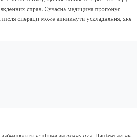
всякденних справ. Сучасна медицина пропонує
 після операції може виникнути ускладнення, яке
 забезпечити успішне загоєння ока. Пацієнтам не