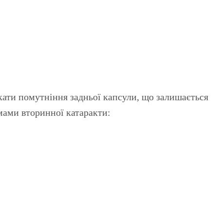
кати помутніння задньої капсули, що залишається
мами вторинної катаракти: