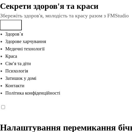
Перейти
Секрети здоров'я та краси
до
Збережіть здоров'я, молодість та красу разом з FMStudio
вмісту
Здоров`я
Здорове харчування
Медичні технології
Краса
Сім’я та діти
Психологія
Затишок у домі
Контакти
Політика конфіденційності
Налаштування перемикання бічн