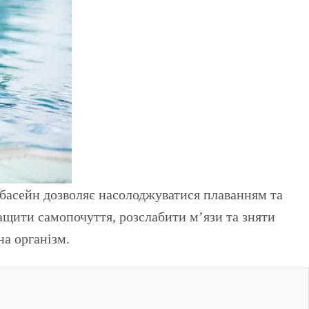
ащити самопочуття, розслабити м’язи та зняти
на організм.