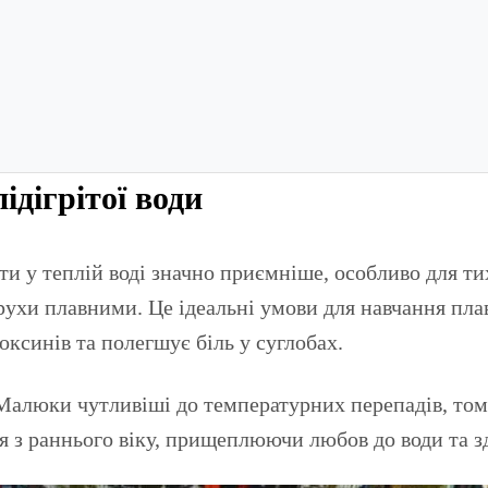
дігрітої води
и у теплій воді значно приємніше, особливо для тих
рухи плавними. Це ідеальні умови для навчання плав
оксинів та полегшує біль у суглобах.
Малюки чутливіші до температурних перепадів, тому
я з раннього віку, прищеплюючи любов до води та з