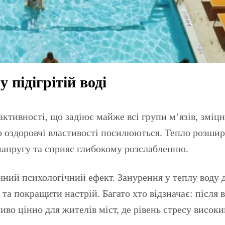
 підігрітій воді
ктивності, що задіює майже всі групи м’язів, зміц
ого оздоровчі властивості посилюються. Тепло розш
напругу та сприяє глибокому розслабленню.
ачний психологічний ефект. Занурення у теплу воду 
у та покращити настрій. Багато хто відзначає: після
во цінно для жителів міст, де рівень стресу високи