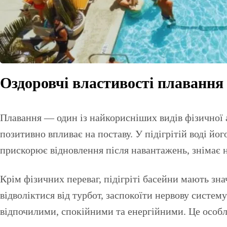
Оздоровчі властивості плавання у
Плавання — один із найкорисніших видів фізичної а
позитивно впливає на поставу. У підігрітій воді й
прискорює відновлення після навантажень, знімає 
Крім фізичних переваг, підігріті басейни мають зн
відволіктися від турбот, заспокоїти нервову систем
відпочилими, спокійними та енергійними. Це особли