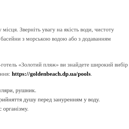
ісця. Зверніть увагу на якість води, чистоту
 басейни з морською водою або з додаванням
к-готель «Золотий пляж» ви знайдете широкий вибір
ення:
https://goldenbeach.dp.ua/pools
.
уляри, рушник.
прийняття душу перед зануренням у воду.
 організму.