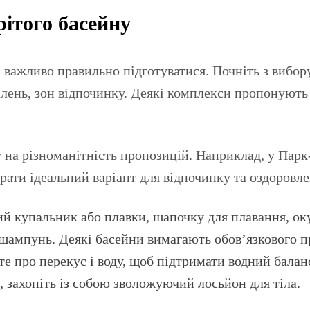
рітого басейну
ажливо правильно підготуватися. Почніть з вибору м
алень, зон відпочинку. Деякі комплекси пропонують
у на різноманітність пропозицій. Наприклад, у Пар
брати ідеальний варіант для відпочинку та оздоровл
ий купальник або плавки, шапочку для плавання, ок
у, шампунь. Деякі басейни вимагають обов’язкового 
е про перекус і воду, щоб підтримати водний баланс
 захопіть із собою зволожуючий лосьйон для тіла.