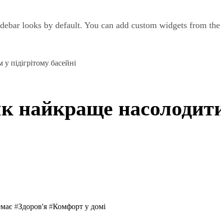
debar looks by default. You can add custom widgets from th
 у підігрітому басейні
 як найкраще насолодит
емає
#
Здоров'я
#
Комфорт у домі