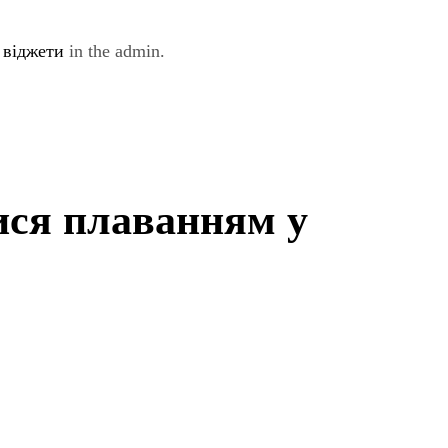
e
віджети
in the admin.
ися плаванням у