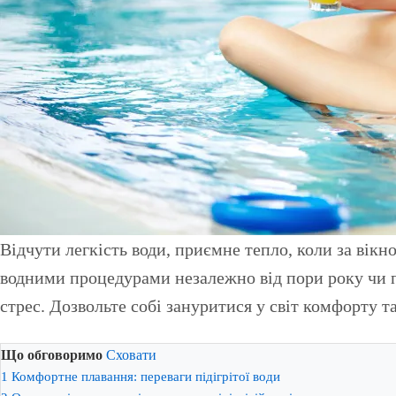
Відчути легкість води, приємне тепло, коли за вікном прохолодно — справжнє задоволення. Підігрітий басейн дозволяє насолоджуватися плаванням та
водними процедурами незалежно від пори року чи по
стрес. Дозвольте собі зануритися у світ комфорту т
Що обговоримо
Сховати
1
Комфортне плавання: переваги підігрітої води