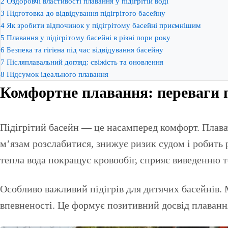
2
Оздоровчі властивості плавання у підігрітій воді
3
Підготовка до відвідування підігрітого басейну
4
Як зробити відпочинок у підігрітому басейні приємнішим
5
Плавання у підігрітому басейні в різні пори року
6
Безпека та гігієна під час відвідування басейну
7
Післяплавальний догляд: свіжість та оновлення
8
Підсумок ідеального плавання
Комфортне плавання: переваги пі
Підігрітий басейн — це насамперед комфорт. Плават
м’язам розслабитися, знижує ризик судом і робить 
тепла вода покращує кровообіг, сприяє виведенню т
Особливо важливий підігрів для дитячих басейнів. 
впевненості. Це формує позитивний досвід плаванн