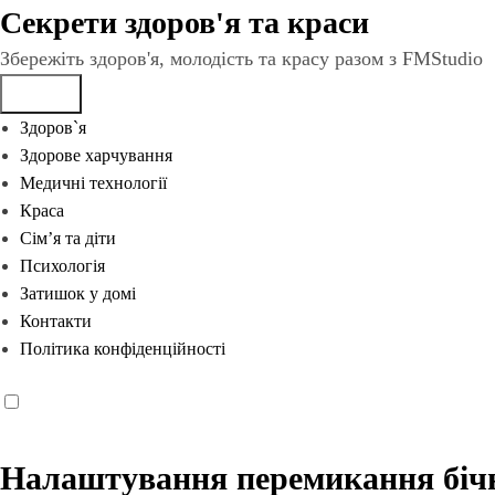
Перейти
Секрети здоров'я та краси
до
Збережіть здоров'я, молодість та красу разом з FMStudio
вмісту
Здоров`я
Здорове харчування
Медичні технології
Краса
Сім’я та діти
Психологія
Затишок у домі
Контакти
Політика конфіденційності
Налаштування перемикання бічн