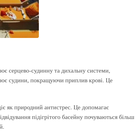
нює серцево-судинну та дихальну системи,
ирює судини, покращуючи приплив крові. Це
діє як природний антистрес. Це допомагає
 відвідування підігрітого басейну почуваються більш
й.