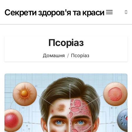
Перейти
до
Секрети здоров'я та краси
вмісту
Псоріаз
Домашня
Псоріаз