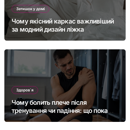
Затишок у домі
Чому якісний каркас важливіший
за модний дизайн ліжка
Здоров`я
Чому болить плече після
тренування чи падіння: що покаже
МРТ суглоба