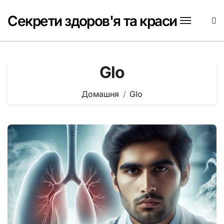
Перейти
до
Секрети здоров'я та краси
вмісту
Glo
Домашня
Glo