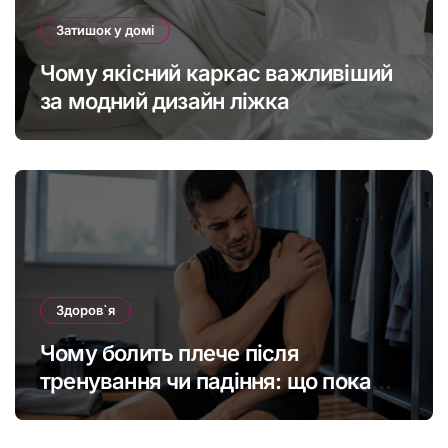
Затишок у домі
Чому якісний каркас важливіший
за модний дизайн ліжка
Здоров`я
Чому болить плече після
тренування чи падіння: що покаже
МРТ суглоба