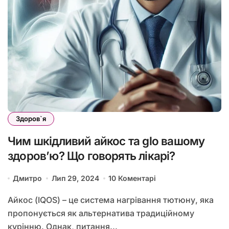
Здоров`я
Чим шкідливий айкос та glo вашому
здоров’ю? Що говорять лікарі?
Дмитро
Лип 29, 2024
10 Коментарі
Айкос (IQOS) – це система нагрівання тютюну, яка
пропонується як альтернатива традиційному
курінню. Однак, питання...