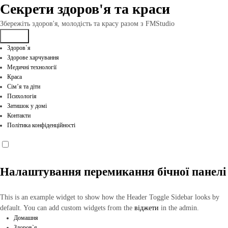
Перейти
Секрети здоров'я та краси
до
вмісту
Збережіть здоров'я, молодість та красу разом з FMStudio
Здоров`я
Здорове харчування
Медичні технології
Краса
Сім’я та діти
Психологія
Затишок у домі
Контакти
Політика конфіденційності
Налаштування перемикання бічної панелі
This is an example widget to show how the Header Toggle Sidebar looks by
default. You can add custom widgets from the
віджети
in the admin.
Домашня
Здоров`я