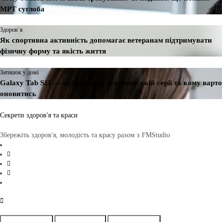
МРТ суглоба
Здоров`я
Як спортивна активність допомагає ветеранам підтримувати
фізичну форму та якість життя
Затишок у домі
Galaxy Tab S11 — що нового у флагманській серії та кому варто
оновитись
Секрети здоров'я та краси
Збережіть здоров'я, молодість та красу разом з FMStudio