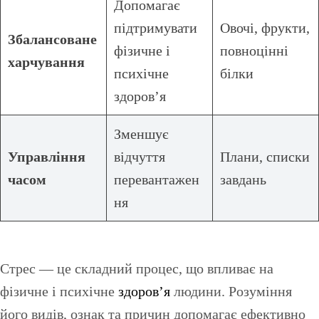
Допомагає
підтримувати
Овочі, фрукти,
Збалансоване
фізичне і
повноцінні
харчування
психічне
білки
здоров’я
Зменшує
Управління
відчуття
Плани, списки
часом
перевантажен
завдань
ня
Стрес — це складний процес, що впливає на
фізичне і психічне
здоров’я
людини. Розуміння
його видів, ознак та причин допомагає ефективно