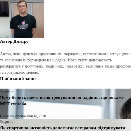
Автор
Дмитро
Автор, який ділиться практичними порадами, експертними інструкціями
та корисною інформацією на щодень. Його статті допомагають
розібратися у побутових, медичних, правових і технічних темах простою
та зрозумілою мовою.
Пов’язаний запис
Здоров`я
Чому болить плече після тренування чи падіння: що покаже
МРТ суглоба
Олена Дмитренко
Лип 18, 2026
Здоров`я
Як спортивна активність допомагає ветеранам підтримувати