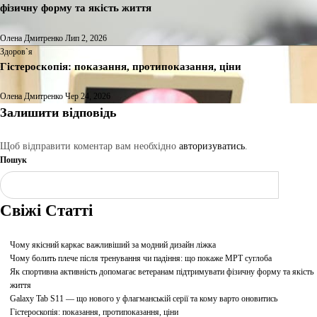
фізичну форму та якість життя
Олена Дмитренко
Лип 2, 2026
Здоров`я
Гістероскопія: показання, протипоказання, ціни
Олена Дмитренко
Чер 24, 2026
Залишити відповідь
Щоб відправити коментар вам необхідно
авторизуватись
.
Пошук
Шукати
Свіжі Статті
Чому якісний каркас важливіший за модний дизайн ліжка
Чому болить плече після тренування чи падіння: що покаже МРТ суглоба
Як спортивна активність допомагає ветеранам підтримувати фізичну форму та якість
життя
Galaxy Tab S11 — що нового у флагманській серії та кому варто оновитись
Гістероскопія: показання, протипоказання, ціни