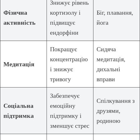
Знижує рівень
Фізична
кортизолу і
Біг, плавання,
активність
підвищує
йога
ендорфіни
Покращує
Сидяча
концентрацію
медитація,
Медитація
і знижує
дихальні
тривогу
вправи
Забезпечує
Спілкування з
Соціальна
емоційну
друзями,
підтримка
підтримку і
родиною
зменшує стрес