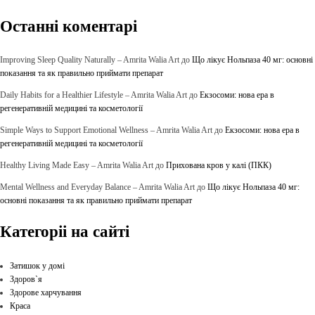
Останні коментарі
Improving Sleep Quality Naturally – Amrita Walia Art
до
Що лікує Нольпаза 40 мг: основні
показання та як правильно приймати препарат
Daily Habits for a Healthier Lifestyle – Amrita Walia Art
до
Екзосоми: нова ера в
регенеративній медицині та косметології
Simple Ways to Support Emotional Wellness – Amrita Walia Art
до
Екзосоми: нова ера в
регенеративній медицині та косметології
Healthy Living Made Easy – Amrita Walia Art
до
Прихована кров у калі (ПКК)
Mental Wellness and Everyday Balance – Amrita Walia Art
до
Що лікує Нольпаза 40 мг:
основні показання та як правильно приймати препарат
Категоріі на сайті
Затишок у домі
Здоров`я
Здорове харчування
Краса