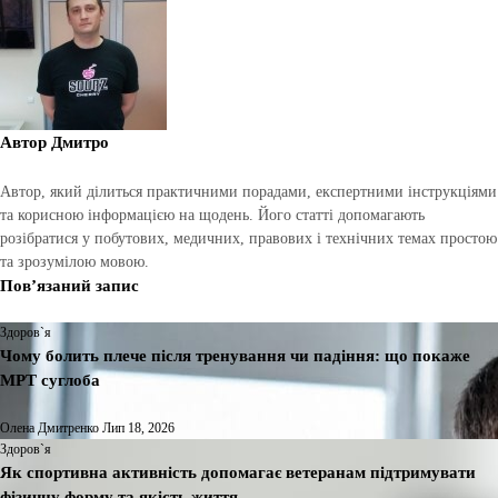
Автор
Дмитро
Автор, який ділиться практичними порадами, експертними інструкціями
та корисною інформацією на щодень. Його статті допомагають
розібратися у побутових, медичних, правових і технічних темах простою
та зрозумілою мовою.
Пов’язаний запис
Здоров`я
Чому болить плече після тренування чи падіння: що покаже
МРТ суглоба
Олена Дмитренко
Лип 18, 2026
Здоров`я
Як спортивна активність допомагає ветеранам підтримувати
фізичну форму та якість життя