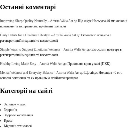
Останні коментарі
Improving Sleep Quality Naturally – Amrita Walia Art
до
Що лікує Нольпаза 40 мг: основні
показання та як правильно приймати препарат
Daily Habits for a Healthier Lifestyle – Amrita Walia Art
до
Екзосоми: нова ера в
регенеративній медицині та косметології
Simple Ways to Support Emotional Wellness – Amrita Walia Art
до
Екзосоми: нова ера в
регенеративній медицині та косметології
Healthy Living Made Easy – Amrita Walia Art
до
Прихована кров у калі (ПКК)
Mental Wellness and Everyday Balance – Amrita Walia Art
до
Що лікує Нольпаза 40 мг:
основні показання та як правильно приймати препарат
Категоріі на сайті
Затишок у домі
Здоров`я
Здорове харчування
Краса
Медичні технології