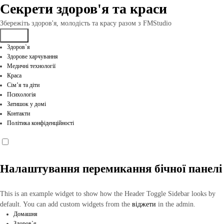
Перейти
Секрети здоров'я та краси
до
вмісту
Збережіть здоров'я, молодість та красу разом з FMStudio
Здоров`я
Здорове харчування
Медичні технології
Краса
Сім’я та діти
Психологія
Затишок у домі
Контакти
Політика конфіденційності
Налаштування перемикання бічної панелі
This is an example widget to show how the Header Toggle Sidebar looks by
default. You can add custom widgets from the
віджети
in the admin.
Домашня
Здоров`я