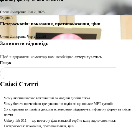
Олена Дмитренко
Лип 2, 2026
Здоров`я
Гістероскопія: показання, протипоказання, ціни
Олена Дмитренко
Чер 24, 2026
Залишити відповідь
Щоб відправити коментар вам необхідно
авторизуватись
.
Пошук
Шукати
Свіжі Статті
Чому якісний каркас важливіший за модний дизайн ліжка
Чому болить плече після тренування чи падіння: що покаже МРТ суглоба
Як спортивна активність допомагає ветеранам підтримувати фізичну форму та якість
життя
Galaxy Tab S11 — що нового у флагманській серії та кому варто оновитись
Гістероскопія: показання, протипоказання, ціни