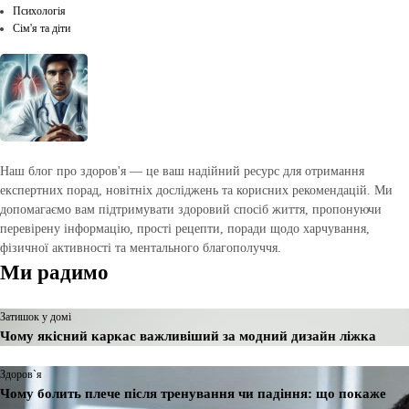
Психологія
Сім'я та діти
Наш блог про здоров'я — це ваш надійний ресурс для отримання
експертних порад, новітніх досліджень та корисних рекомендацій. Ми
допомагаємо вам підтримувати здоровий спосіб життя, пропонуючи
перевірену інформацію, прості рецепти, поради щодо харчування,
фізичної активності та ментального благополуччя.
Ми радимо
Затишок у домі
Чому якісний каркас важливіший за модний дизайн ліжка
Здоров`я
Чому болить плече після тренування чи падіння: що покаже