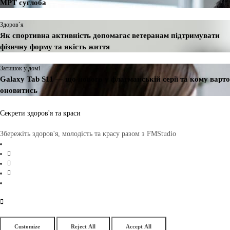
МРТ суглоба
Здоров`я
Як спортивна активність допомагає ветеранам підтримувати
фізичну форму та якість життя
Затишок у домі
Galaxy Tab S11 — що нового у флагманській серії та кому варто
оновитись
Секрети здоров'я та краси
Збережіть здоров'я, молодість та красу разом з FMStudio
Customize
Reject All
Accept All