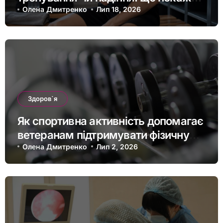
МРТ суглоба
Олена Дмитренко
Лип 18, 2026
Здоров`я
Як спортивна активність допомагає
ветеранам підтримувати фізичну
форму та якість життя
Олена Дмитренко
Лип 2, 2026