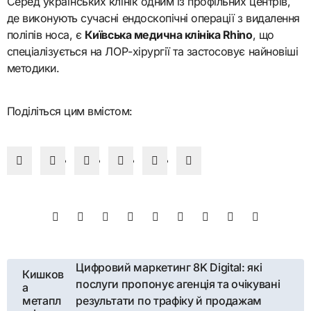
Серед українських клінік одним із профільних центрів,
де виконують сучасні ендоскопічні операції з видалення
поліпів носа, є
Київська медична клініка Rhino
, що
спеціалізується на ЛОР-хірургії та застосовує найновіші
методики.
Поділіться цим вмістом:
Навігація
Цифровий маркетинг 8K Digital: які
Кишков
послуги пропонує агенція та очікувані
а
записів
метапл
результати по трафіку й продажам