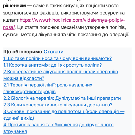
рішенням
— саме в таких ситуаціях пацієнти часто
звертаються до фахівців, використовуючи ресурси на
кшталт
https://www.rhinoclinica.com/vidalennya-polipiv-
nosa/
. Ця стаття пояснює механізми утворення поліпів,
сучасні методи лікування та чіткі показання до операції.
Що обговоримо
Сховати
1
Що таке поліпи носа та чому вони виникають?
1.1
Коротка анатомія: де і як ростуть поліпи?
2
Консервативне лікування поліпів: коли операцію
можна відкласти?
2.1
Терапія першої лінії: роль назальних
глюкокортикостероїдів
2.2
Біологічна терапія: Дупілумаб та інші препарати
2.3
Коли консервативного лікування достатньо?
3
Основні показання до поліпотомії (коли операція —
єдиний вихід)
4
Протипоказання та обмеження до хірургічного
втручання