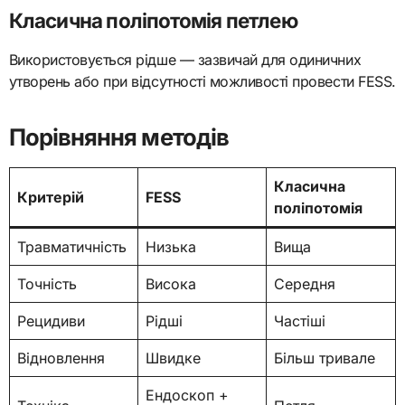
Класична поліпотомія петлею
Використовується рідше — зазвичай для одиничних
утворень або при відсутності можливості провести FESS.
Порівняння методів
Класична
Критерій
FESS
поліпотомія
Травматичність
Низька
Вища
Точність
Висока
Середня
Рецидиви
Рідші
Частіші
Відновлення
Швидке
Більш тривале
Ендоскоп +