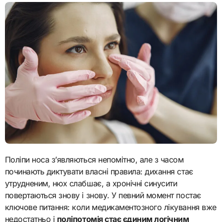
Поліпи носа з’являються непомітно, але з часом
починають диктувати власні правила: дихання стає
утрудненим, нюх слабшає, а хронічні синусити
повертаються знову і знову. У певний момент постає
ключове питання: коли медикаментозного лікування вже
недостатньо і
поліпотомія стає єдиним логічним