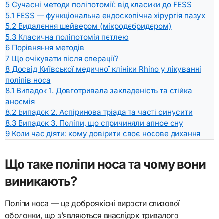
5
Сучасні методи поліпотомії: від класики до FESS
5.1
FESS — функціональна ендоскопічна хірургія пазух
5.2
Видалення шейвером (мікродебридером)
5.3
Класична поліпотомія петлею
6
Порівняння методів
7
Що очікувати після операції?
8
Досвід Київської медичної клініки Rhino у лікуванні
поліпів носа
8.1
Випадок 1. Довготривала закладеність та стійка
аносмія
8.2
Випадок 2. Аспіринова тріада та часті синусити
8.3
Випадок 3. Поліпи, що спричиняли апное сну
9
Коли час діяти: кому довірити своє носове дихання
Що таке поліпи носа та чому вони
виникають?
Поліпи носа — це доброякісні вирости слизової
оболонки, що з’являються внаслідок тривалого