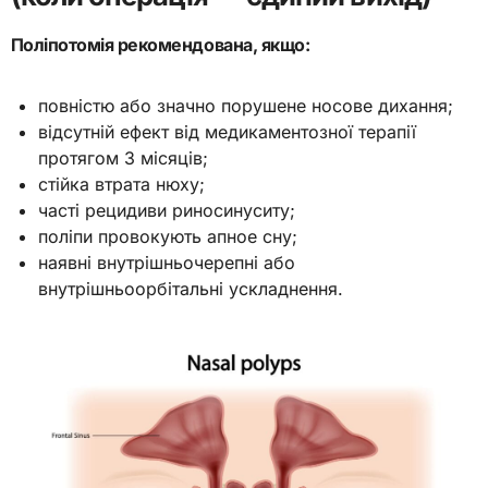
Поліпотомія рекомендована, якщо:
повністю або значно порушене носове дихання;
відсутній ефект від медикаментозної терапії
протягом 3 місяців;
стійка втрата нюху;
часті рецидиви риносинуситу;
поліпи провокують апное сну;
наявні внутрішньочерепні або
внутрішньоорбітальні ускладнення.