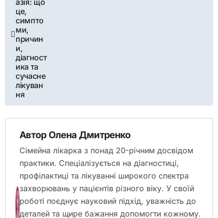
азія: що
це,
симпто
ми,
причин
и,
діагност
ика та
сучасне
лікуван
ня
Автор
Олена Дмитренко
Сімейна лікарка з понад 20-річним досвідом
практики. Спеціалізується на діагностиці,
профілактиці та лікуванні широкого спектра
захворювань у пацієнтів різного віку. У своїй
роботі поєднує науковий підхід, уважність до
деталей та щире бажання допомогти кожному.