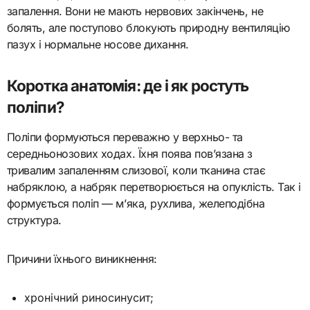
запалення. Вони не мають нервових закінчень, не
болять, але поступово блокують природну вентиляцію
пазух і нормальне носове дихання.
Коротка анатомія: де і як ростуть
поліпи?
Поліпи формуються переважно у верхньо- та
середньонозових ходах. Їхня поява пов’язана з
тривалим запаленням слизової, коли тканина стає
набряклою, а набряк перетворюється на опуклість. Так і
формується поліп — м’яка, рухлива, желеподібна
структура.
Причини їхнього виникнення:
хронічний риносинусит;