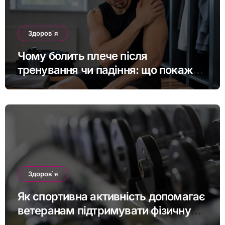
Здоров`я
Чому болить плече після
тренування чи падіння: що покаже
МРТ суглоба
Здоров`я
Як спортивна активність допомагає
ветеранам підтримувати фізичну
форму та якість життя