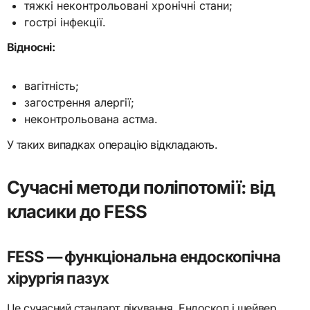
тяжкі неконтрольовані хронічні стани;
гострі інфекції.
Відносні:
вагітність;
загострення алергії;
неконтрольована астма.
У таких випадках операцію відкладають.
Сучасні методи поліпотомії: від
класики до FESS
FESS — функціональна ендоскопічна
хірургія пазух
Це сучасний стандарт лікування. Ендоскоп і шейвер