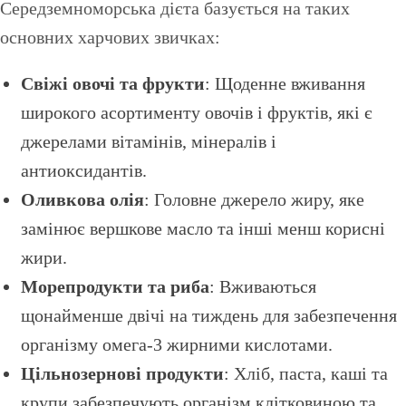
Середземноморська дієта базується на таких
основних харчових звичках:
Свіжі овочі та фрукти
: Щоденне вживання
широкого асортименту овочів і фруктів, які є
джерелами вітамінів, мінералів і
антиоксидантів.
Оливкова олія
: Головне джерело жиру, яке
замінює вершкове масло та інші менш корисні
жири.
Морепродукти та риба
: Вживаються
щонайменше двічі на тиждень для забезпечення
організму омега-3 жирними кислотами.
Цільнозернові продукти
: Хліб, паста, каші та
крупи забезпечують організм клітковиною та