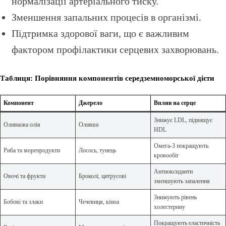
нормалізації артеріального тиску.
Зменшення запальних процесів в організмі.
Підтримка здорової ваги, що є важливим
фактором профілактики серцевих захворювань.
Таблиця: Порівняння компонентів середземноморської дієти
Компонент
Джерело
Вплив на серце
Знижує LDL, підвищує
Оливкова олія
Оливки
HDL
Омега-3 покращують
Риба та морепродукти
Лосось, тунець
кровообіг
Антиоксиданти
Овочі та фрукти
Броколі, цитрусові
зменшують запалення
Знижують рівень
Бобові та злаки
Чечевиця, кіноа
холестерину
Покращують еластичність