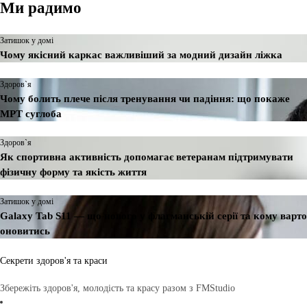
Ми радимо
Затишок у домі
Чому якісний каркас важливіший за модний дизайн ліжка
Здоров`я
Чому болить плече після тренування чи падіння: що покаже
МРТ суглоба
Здоров`я
Як спортивна активність допомагає ветеранам підтримувати
фізичну форму та якість життя
Затишок у домі
Galaxy Tab S11 — що нового у флагманській серії та кому варто
оновитись
Секрети здоров'я та краси
Збережіть здоров'я, молодість та красу разом з FMStudio