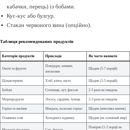
кабачки, перець) із бобами.
Кус-кус або булгур.
Стакан червоного вина (опційно).
Таблиця рекомендованих продуктів
Категорія продуктів
Приклади
Як часто вживати
Помідори, шпинат,
Овочі та фрукти
Щодня (5-7 порцій)
апельсини
Цільнозернові
Хліб, кіноа, паста
Щодня (3-5 порцій)
Бобові
Сочевиця, нут, фасоля
2-3 рази на тиждень
Морепродукти
Лосось, сардини, тунець
2-3 рази на тиждень
Горіхи та насіння
Мигдаль, волоські горіхи
Щодня (невелика жменя)
Оливкова олія
Холодного віджиму
Щодня (як основний жир)
Помірно (1-2 порції на
Молочні продукти
Сир, йогурт