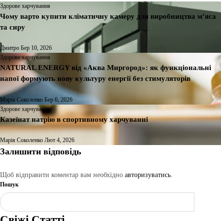
Здорове харчування
Чому варто купити кліматичну камеру для виробництва м’яса
та сиру
Дмитро
Бер 10, 2026
Здорове харчування
NATURAL ENERGY від «Аква Миргород»: як функціональні
напої формують нову культуру енергії без стимуляторів
Марія Соколенко
Бер 6, 2026
Здорове харчування
Казеїнат натрію в спортивному харчуванні
Марія Соколенко
Лют 4, 2026
Залишити відповідь
Щоб відправити коментар вам необхідно
авторизуватись
.
Пошук
Шукати
Свіжі Статті