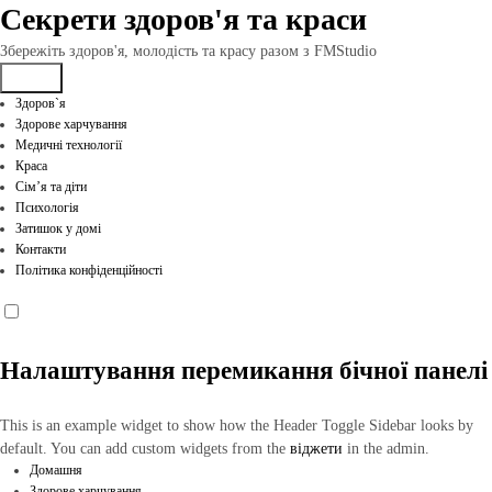
Перейти
Секрети здоров'я та краси
до
вмісту
Збережіть здоров'я, молодість та красу разом з FMStudio
Здоров`я
Здорове харчування
Медичні технології
Краса
Сім’я та діти
Психологія
Затишок у домі
Контакти
Політика конфіденційності
Налаштування перемикання бічної панелі
This is an example widget to show how the Header Toggle Sidebar looks by
default. You can add custom widgets from the
віджети
in the admin.
Домашня
Здорове харчування