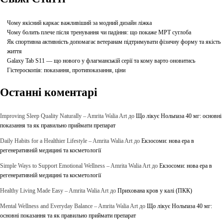
Чому якісний каркас важливіший за модний дизайн ліжка
Чому болить плече після тренування чи падіння: що покаже МРТ суглоба
Як спортивна активність допомагає ветеранам підтримувати фізичну форму та якість
життя
Galaxy Tab S11 — що нового у флагманській серії та кому варто оновитись
Гістероскопія: показання, протипоказання, ціни
Останні коментарі
Improving Sleep Quality Naturally – Amrita Walia Art
до
Що лікує Нольпаза 40 мг: основні
показання та як правильно приймати препарат
Daily Habits for a Healthier Lifestyle – Amrita Walia Art
до
Екзосоми: нова ера в
регенеративній медицині та косметології
Simple Ways to Support Emotional Wellness – Amrita Walia Art
до
Екзосоми: нова ера в
регенеративній медицині та косметології
Healthy Living Made Easy – Amrita Walia Art
до
Прихована кров у калі (ПКК)
Mental Wellness and Everyday Balance – Amrita Walia Art
до
Що лікує Нольпаза 40 мг:
основні показання та як правильно приймати препарат