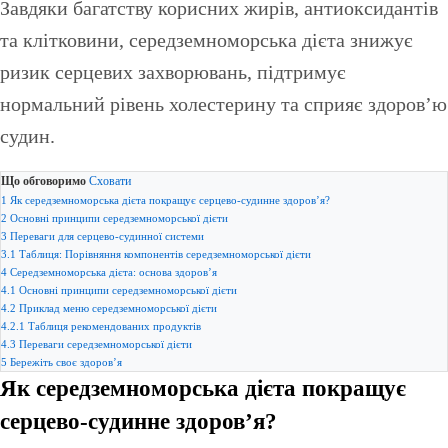
Завдяки багатству корисних жирів, антиоксидантів
та клітковини, середземноморська дієта знижує
ризик серцевих захворювань, підтримує
нормальний рівень холестерину та сприяє здоров’ю
судин.
Що обговоримо
Сховати
1
Як середземноморська дієта покращує серцево-судинне здоров’я?
2
Основні принципи середземноморської дієти
3
Переваги для серцево-судинної системи
3.1
Таблиця: Порівняння компонентів середземноморської дієти
4
Середземноморська дієта: основа здоров’я
4.1
Основні принципи середземноморської дієти
4.2
Приклад меню середземноморської дієти
4.2.1
Таблиця рекомендованих продуктів
4.3
Переваги середземноморської дієти
5
Бережіть своє здоров’я
Як середземноморська дієта покращує
серцево-судинне здоров’я?