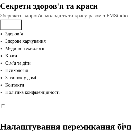
Перейти
Секрети здоров'я та краси
до
Збережіть здоров'я, молодість та красу разом з FMStudio
вмісту
Здоров`я
Здорове харчування
Медичні технології
Краса
Сім’я та діти
Психологія
Затишок у домі
Контакти
Політика конфіденційності
Налаштування перемикання бічн