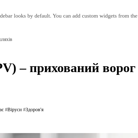
debar looks by default. You can add custom widgets from th
шляхів
V) – прихований ворог
має
#
Віруси
#
Здоров'я