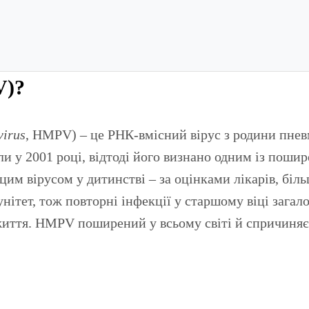
V)?
irus
, HMPV) – це РНК-вмісний вірус з родини пнев
 у 2001 році, відтоді його визнано одним із пошир
им вірусом у дитинстві – за оцінками лікарів, біль
ітет, тож повторні інфекції у старшому віці загал
життя. HMPV поширений у всьому світі й спричиняє