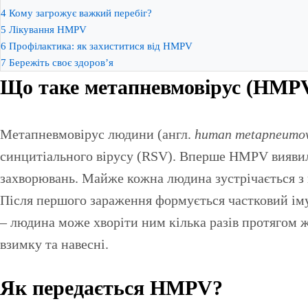
4
Кому загрожує важкий перебіг?
5
Лікування HMPV
6
Профілактика: як захиститися від HMPV
7
Бережіть своє здоров’я
Що таке метапневмовірус (HMP
Метапневмовірус людини (англ.
human metapneumov
синцитіального вірусу (RSV). Вперше HMPV виявили
захворювань. Майже кожна людина зустрічається з ц
Після першого зараження формується частковий імун
– людина може хворіти ним кілька разів протягом 
взимку та навесні.
Як передається HMPV?