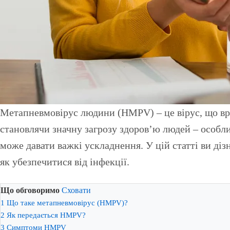
Метапневмовірус людини (HMPV) – це вірус, що вражає дихальні шляхи і здатен спричиняти серйозні захворювання легень (зокрема пневмонію),
становлячи значну загрозу здоров’ю людей – особлив
може давати важкі ускладнення. У цій статті ви діз
як убезпечитися від інфекції.
Що обговоримо
Сховати
1
Що таке метапневмовірус (HMPV)?
2
Як передається HMPV?
3
Симптоми HMPV