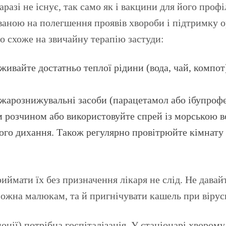
азі не існує, так само як і вакцини для його профі
ою на полегшення проявів хвороби і підтримку орг
о схоже на звичайну терапію застуди:
ивайте достатньо теплої рідини (вода, чай, компот
жарознижувальні засоби (парацетамол або ібупрофен
 розчином або використовуйте спрей із морською во
го дихання. Також регулярно провітрюйте кімнату і
иймати їх без призначення лікаря не слід. Не давайт
можна малюкам, та й пригнічувати кашель при вірус
нії) потрібна госпіталізація. У стаціонарі хвором