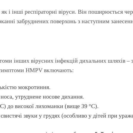
к і інші респіраторні віруси. Він поширюється чер
орканні забруднених поверхонь з наступним занесенн
томи інших вірусних інфекцій дихальних шляхів – з
і симптоми HMPV включають:
лькістю мокротиння.
 носа, утруднене носове дихання.
°C) до високої лихоманки (вище 39 °C).
 свистячі звуки у грудях (особливо у дітей при ура