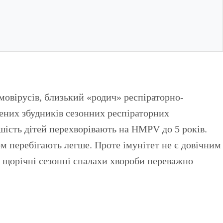
мовірусів, близький «родич» респіраторно-
ених збудників сезонних респіраторних
шість дітей перехворівають на HMPV до 5 років.
ом перебігають легше. Проте імунітет не є довічним
 щорічні сезонні спалахи хвороби переважно