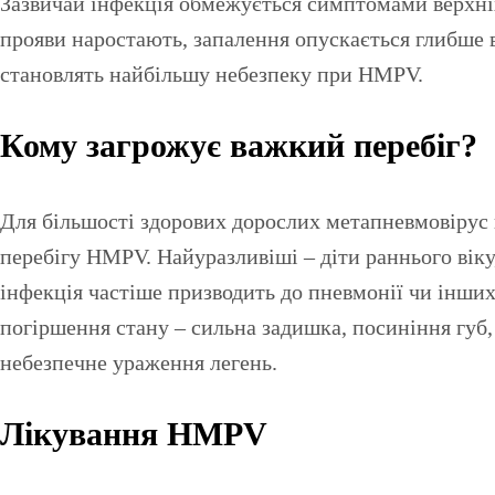
Зазвичай інфекція обмежується симптомами верхні
прояви наростають, запалення опускається глибше в
становлять найбільшу небезпеку при HMPV.
Кому загрожує важкий перебіг?
Для більшості здорових дорослих метапневмовірус 
перебігу HMPV. Найуразливіші – діти раннього віку
інфекція частіше призводить до пневмонії чи інших
погіршення стану – сильна задишка, посиніння губ,
небезпечне ураження легень.
Лікування HMPV