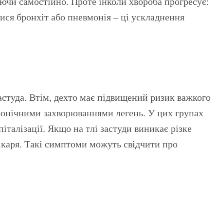
ючи самостійно. Проте інколи хвороба прогресує:
ися бронхіт або пневмонія – ці ускладнення
астуда. Втім, дехто має підвищений ризик важкого
хронічними захворюваннями легень. У цих групах
талізації. Якщо на тлі застуди виникає різке
лікаря. Такі симптоми можуть свідчити про