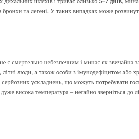
х дихальних шляхів і триває близько
5–7 днів
, мина
 бронхи та легені. У таких випадках може розвинут
не є смертельно небезпечним і минає як звичайна з
, літні люди, а також особи з імунодефіцитом або 
 серйозних ускладнень, що можуть потребувати госпі
 дуже висока температура – негайно зверніться до 