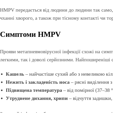
HMPV передається від людини до людини так само, я
чханні хворого, а також при тісному контакті чи т
Симптоми HMPV
Прояви метапневмовірусної інфекції схожі на симп
легкими, так і доволі серйозними. Найпоширеніш
Кашель
– найчастіше сухий або з невеликою кі
Нежить і закладеність носа
– рясні виділення з
Підвищена температура
– від помірної (37–38 
Утруднене дихання, хрипи
– відчуття задишки,