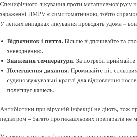
Специфічного лікування проти метапневмовірусу нар
зараженні HMPV є симптоматичною, тобто спрямован
У легких випадках лікування проводять удома – вон
Відпочинок і пиття.
Більше відпочивайте та спож
зневодненню.
Зниження температури.
За потреби приймайте 
Полегшення дихання.
Промивайте ніс сольовим
судинозвужувальні краплі для відновлення носово
полегшує кашель.
Антибіотики при вірусній інфекції не діють, тож пр
педіатром – багато протикашльових препаратів не 
У важких випадках (наприклад, при розвитку пневмо