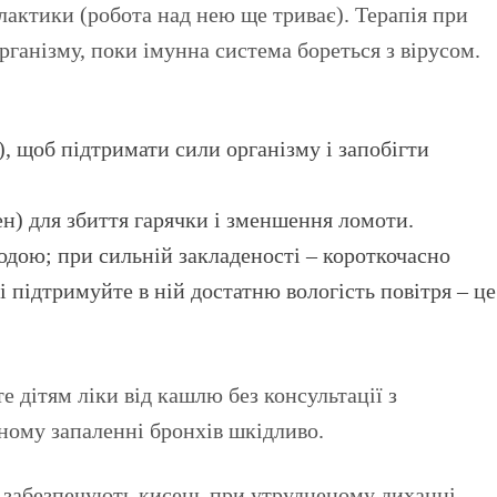
лактики (робота над нею ще триває). Терапія при
анізму, поки імунна система бореться з вірусом.
), щоб підтримати сили організму і запобігти
) для збиття гарячки і зменшення ломоти.
дою; при сильній закладеності – короткочасно
 підтримуйте в ній достатню вологість повітря – це
е дітям ліки від кашлю без консультації з
ному запаленні бронхів шкідливо.
у забезпечують кисень при утрудненому диханні,