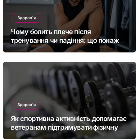
Здоров`я
Чому болить плече після
тренування чи падіння: що покаже
МРТ суглоба
Здоров`я
Як спортивна активність допомагає
ветеранам підтримувати фізичну
форму та якість життя