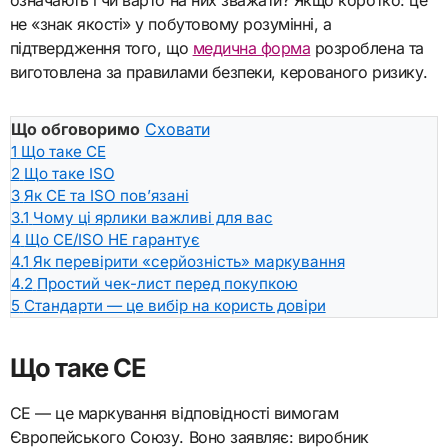
означають і чи варто на них зважати? Якщо коротко: це
не «знак якості» у побутовому розумінні, а
підтвердження того, що
медична форма
розроблена та
виготовлена за правилами безпеки, керованого ризику.
Що обговоримо
Сховати
1
Що таке CE
2
Що таке ISO
3
Як CE та ISO пов’язані
3.1
Чому ці ярлики важливі для вас
4
Що CE/ISO НЕ гарантує
4.1
Як перевірити «серйозність» маркування
4.2
Простий чек-лист перед покупкою
5
Стандарти — це вибір на користь довіри
Що таке CE
CE — це маркування відповідності вимогам
Європейського Союзу. Воно заявляє: виробник