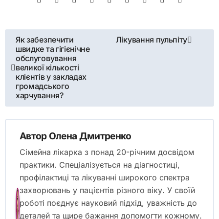
Навігація
Як забезпечити
Лікування пульпіту
швидке та гігієнічне
записів
обслуговування
великої кількості
клієнтів у закладах
громадського
харчування?
Автор
Олена Дмитренко
Сімейна лікарка з понад 20-річним досвідом
практики. Спеціалізується на діагностиці,
профілактиці та лікуванні широкого спектра
захворювань у пацієнтів різного віку. У своїй
роботі поєднує науковий підхід, уважність до
деталей та щире бажання допомогти кожному.