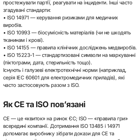
простежувати партії, реагувати на інциденти. Інші часто
згадувані стандарти:
• ISO 14971 — керування ризиками для медичних
виробів.
• ISO 10993 — біосумісність матеріалів (чи не шкодять
тканинам і крові).
• ISO 14155 — правила клінічних досліджень медвиробів.
• ISO 15223-1 — стандартизовані символи на маркуванні
(піктограми, дата, стерильність тощо).
Існують і галузеві електротехнічні норми (наприклад,
серія IEC 60601 для електромедичних приладів), які
часто застосовують разом з ISO.
Як CE та ISO пов’язані
CE — це «квиток» на ринок ЄС; ISO — «правила гри»
всередині компанії. Дотримання ISO 13485 і 14971
допомагає виробнику зібрати докази для CE та