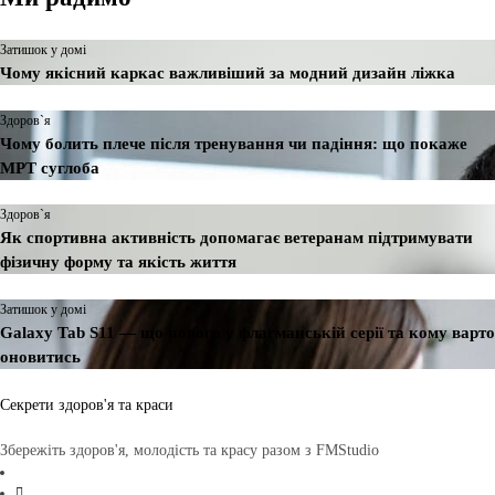
Затишок у домі
Чому якісний каркас важливіший за модний дизайн ліжка
Здоров`я
Чому болить плече після тренування чи падіння: що покаже
МРТ суглоба
Здоров`я
Як спортивна активність допомагає ветеранам підтримувати
фізичну форму та якість життя
Затишок у домі
Galaxy Tab S11 — що нового у флагманській серії та кому варто
оновитись
Секрети здоров'я та краси
Збережіть здоров'я, молодість та красу разом з FMStudio