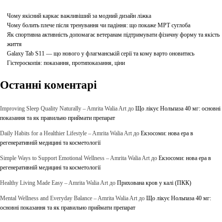
Чому якісний каркас важливіший за модний дизайн ліжка
Чому болить плече після тренування чи падіння: що покаже МРТ суглоба
Як спортивна активність допомагає ветеранам підтримувати фізичну форму та якість
життя
Galaxy Tab S11 — що нового у флагманській серії та кому варто оновитись
Гістероскопія: показання, протипоказання, ціни
Останні коментарі
Improving Sleep Quality Naturally – Amrita Walia Art
до
Що лікує Нольпаза 40 мг: основні
показання та як правильно приймати препарат
Daily Habits for a Healthier Lifestyle – Amrita Walia Art
до
Екзосоми: нова ера в
регенеративній медицині та косметології
Simple Ways to Support Emotional Wellness – Amrita Walia Art
до
Екзосоми: нова ера в
регенеративній медицині та косметології
Healthy Living Made Easy – Amrita Walia Art
до
Прихована кров у калі (ПКК)
Mental Wellness and Everyday Balance – Amrita Walia Art
до
Що лікує Нольпаза 40 мг:
основні показання та як правильно приймати препарат