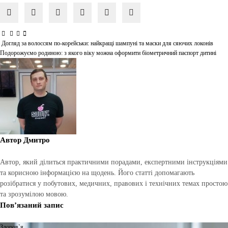
Догляд за волоссям по-корейськи: найкращі шампуні та маски для сяючих локонів
Навігація
Подорожуємо родиною: з якого віку можна оформити біометричний паспорт дитині
записів
Автор
Дмитро
Автор, який ділиться практичними порадами, експертними інструкціями
та корисною інформацією на щодень. Його статті допомагають
розібратися у побутових, медичних, правових і технічних темах простою
та зрозумілою мовою.
Пов’язаний запис
Здоров`я