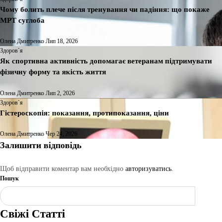
Чому болить плече після тренування чи падіння: що покаже
МРТ суглоба
Олена Дмитренко
Лип 18, 2026
Здоров`я
Як спортивна активність допомагає ветеранам підтримувати
фізичну форму та якість життя
Олена Дмитренко
Лип 2, 2026
Здоров`я
Гістероскопія: показання, протипоказання, ціни
Олена Дмитренко
Чер 24, 2026
Залишити відповідь
Щоб відправити коментар вам необхідно
авторизуватись
.
Пошук
Шукати
Свіжі Статті