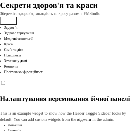
Перейти
Секрети здоров'я та краси
до
вмісту
Збережіть здоров'я, молодість та красу разом з FMStudio
Здоров`я
Здорове харчування
Медичні технології
Краса
Сім’я та діти
Психологія
Затишок у домі
Контакти
Політика конфіденційності
Налаштування перемикання бічної панелі
This is an example widget to show how the Header Toggle Sidebar looks by
default. You can add custom widgets from the
віджети
in the admin.
Домашня
Здоров`я