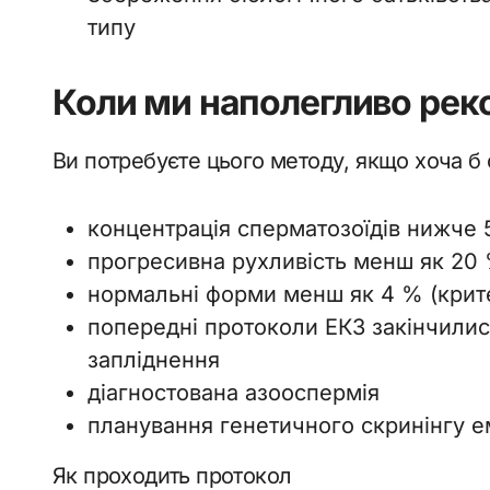
типу
Коли ми наполегливо рек
Ви потребуєте цього методу, якщо хоча б о
концентрація сперматозоїдів нижче 
прогресивна рухливість менш як 20
нормальні форми менш як 4 % (крит
попередні протоколи ЕКЗ закінчили
запліднення
діагностована азооспермія
планування генетичного скринінгу е
Як проходить протокол