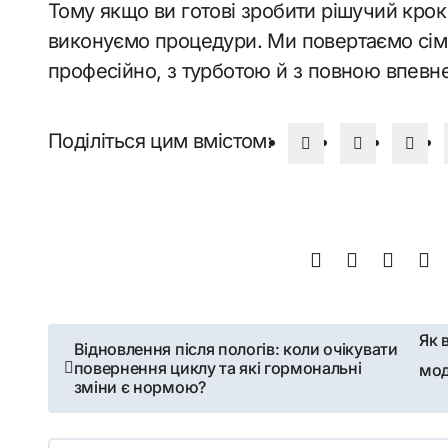
Тому якщо ви готові зробити рішучий крок 
виконуємо процедури. Ми повертаємо сім’
професійно, з турботою й з повною впевне
Поділіться цим вмістом:
Навігація
Як 
Відновлення після пологів: коли очікувати
повернення циклу та які гормональні
мод
записів
зміни є нормою?