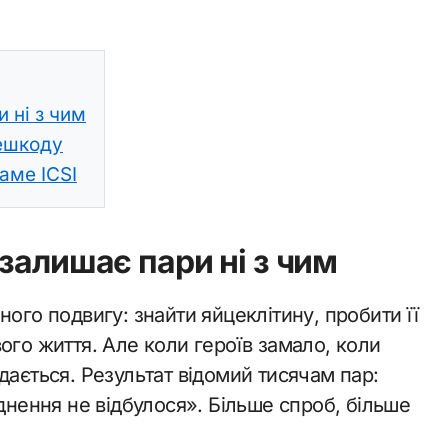
 ні з чим
решкоду
аме ICSI
залишає пари ні з чим
ого подвигу: знайти яйцеклітину, пробити її
ого життя. Але коли героїв замало, коли
дається. Результат відомий тисячам пар:
іднення не відбулося». Більше спроб, більше