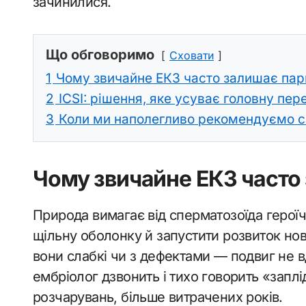
зачинилися.
Що обговоримо
Сховати
1
Чому звичайне ЕКЗ часто залишає пари
2
ICSI: рішення, яке усуває головну пе
3
Коли ми наполегливо рекомендуємо с
Чому звичайне ЕКЗ часто 
Природа вимагає від сперматозоїда героїчн
щільну оболонку й запустити розвиток нов
вони слабкі чи з дефектами — подвиг не в
ембріолог дзвонить і тихо говорить «запл
розчарувань, більше витрачених років.