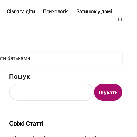
Сім’я та діти
Психологія
Затишок у домі
ати батьками
Пошук
Шукати
Свіжі Статті