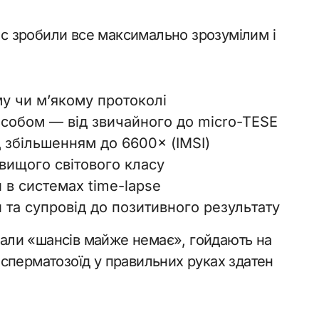
nic зробили все максимально зрозумілим і
у чи м’якому протоколі
особом — від звичайного до micro-TESE
д збільшенням до 6600× (IMSI)
йвищого світового класу
 в системах time-lapse
та супровід до позитивного результату
азали «шансів майже немає», гойдають на
ин сперматозоїд у правильних руках здатен