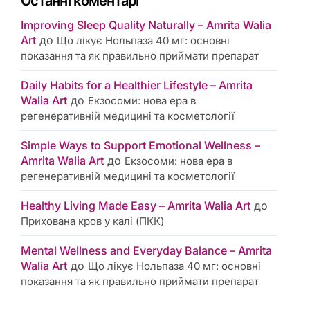
Останні коментарі
Improving Sleep Quality Naturally – Amrita Walia
Art
до
Що лікує Нольпаза 40 мг: основні
показання та як правильно приймати препарат
Daily Habits for a Healthier Lifestyle – Amrita
Walia Art
до
Екзосоми: нова ера в
регенеративній медицині та косметології
Simple Ways to Support Emotional Wellness –
Amrita Walia Art
до
Екзосоми: нова ера в
регенеративній медицині та косметології
Healthy Living Made Easy – Amrita Walia Art
до
Прихована кров у калі (ПКК)
Mental Wellness and Everyday Balance – Amrita
Walia Art
до
Що лікує Нольпаза 40 мг: основні
показання та як правильно приймати препарат