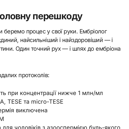
 головну перешкоду
и беремо процес у свої руки. Ембріолог
диний, найсильніший і найздоровіший — і
тини. Один точний рух — і шлях до ембріона
вдалих протоколів:
іть при концентрації нижче 1 млн/мл
A, TESE та micro-TESE
ермія виключена
-М
 для чоловіків з азооспермією будь-якого