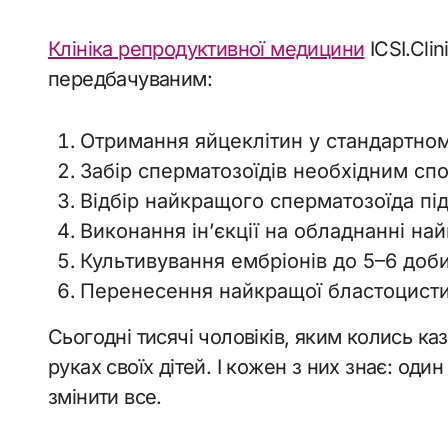
Клініка репродуктивної медицини
ICSI.Cli
передбачуваним:
Отримання яйцеклітин у стандартном
Забір сперматозоїдів необхідним сп
Відбір найкращого сперматозоїда пі
Виконання ін’єкції на обладнанні на
Культивування ембріонів до 5–6 доби
Перенесення найкращої бластоцисти 
Сьогодні тисячі чоловіків, яким колись к
руках своїх дітей. І кожен з них знає: од
змінити все.