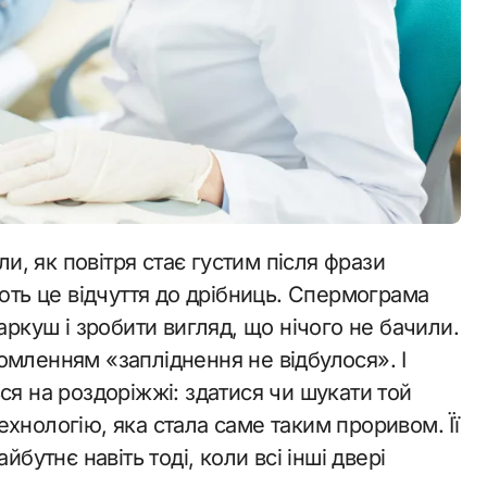
ають це відчуття до дрібниць. Спермограма
аркуш і зробити вигляд, що нічого не бачили.
омленням «запліднення не відбулося». І
ся на роздоріжжі: здатися чи шукати той
хнологію, яка стала саме таким проривом. Її
йбутнє навіть тоді, коли всі інші двері