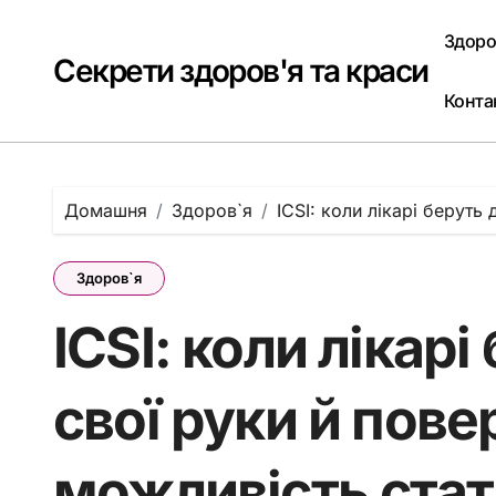
Перейти
до
Здоро
вмісту
Секрети здоров'я та краси
Конта
Домашня
Здоров`я
ICSI: коли лікарі берут
Здоров`я
ICSI: коли лікар
свої руки й пов
можливість ста