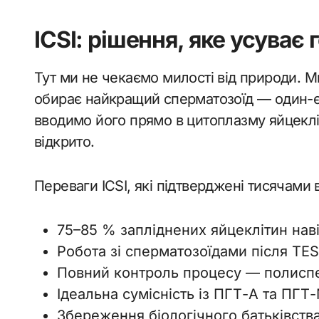
ICSI: рішення, яке усуває
Тут ми не чекаємо милості від природи. М
обирає найкращий сперматозоїд — один-є
вводимо його прямо в цитоплазму яйцеклі
відкрито.
Переваги ICSI, які підтверджені тисячами 
75–85 % запліднених яйцеклітин нав
Робота зі сперматозоїдами після TES
Повний контроль процесу — полисп
Ідеальна сумісність із ПГТ-А та ПГТ
Збереження біологічного батьківства