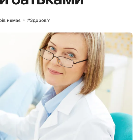
рів немає
#
Здоров'я