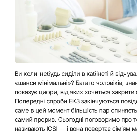
Ви коли-небудь сиділи в кабінеті й відчували, як повітря стає густим після фрази
«шанси мінімальні»? Багато чоловіків, зн
показує цифри, від яких хочеться закрити 
Попередні спроби ЕКЗ закінчуються повід
саме в цей момент більшість пар опиняєть
самий прорив. Сьогодні поговоримо про те
називають ICSI — і вона повертає сім’ям ма