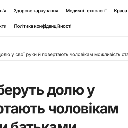
в`я
Здорове харчування
Медичні технології
Краса
кти
Політика конфіденційності
ь долю у свої руки й повертають чоловікам можливість ст
і беруть долю у
ертають чоловікам
ти батьками