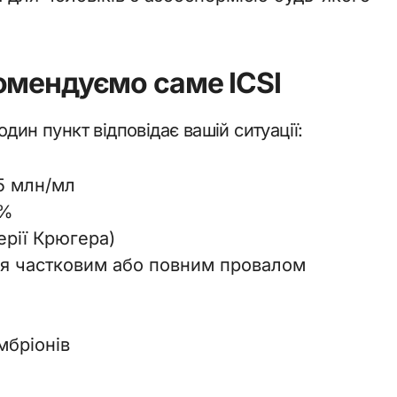
омендуємо саме ICSI
дин пункт відповідає вашій ситуації:
5 млн/мл
 %
ерії Крюгера)
ся частковим або повним провалом
мбріонів