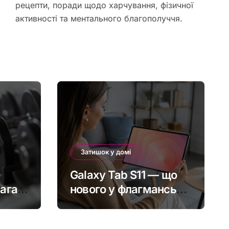
рецепти, поради щодо харчування, фізичної
активності та ментального благополуччя.
Затишок у домі
Galaxy Tab S11 — що
магає
нового у флагманській
серії та кому варто
ичну
оновитись