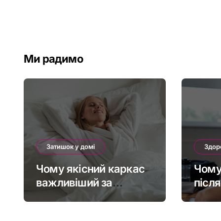
Ми радимо
Затишок у домі
Здор
Чому якісний каркас
Чому
важливіший за
післ
модний дизайн ліжка
паді
МРТ 