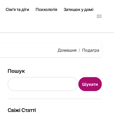
Сім’я та діти
Психологія
Затишок у домі
Домашня
Подагра
Пошук
Шукати
Свіжі Статті