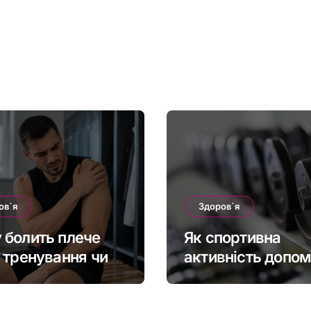
ов`я
Здоров`я
 болить плече
Як спортивна
я тренування чи
активність допо
ння: що покаже
ветеранам
суглоба
підтримувати фіз