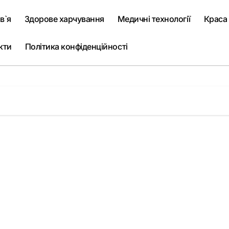
в`я
Здорове харчування
Медичні технології
Краса
кти
Політика конфіденційності