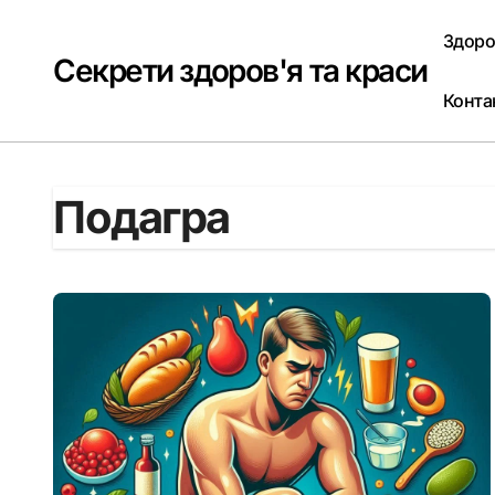
Перейти
до
Здоро
вмісту
Секрети здоров'я та краси
Конта
Подагра